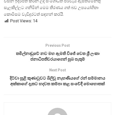
විසින් ඉදිරිපත් කරන ලද සංශෝධිත පිරිවැය ඇස්තමේන්තු
සැලකිල්ලට ගනිමින් මෙම තීරණය ගත් බව උපයෝගිතා
කොමිසම වැඩිදුරටත් සඳහන් කරයි.
Post Views:
14
Previous Post
තමිල්නාඩුවේ නව මහ ඇමති විජේ වෙත ශ්‍රී ලංකා
ජනාධිපතිවරයාගෙන් සුබ පැතුම්
Next Post
දිට්වා සුළි කුණාටුවට බිලිවූ නැඟණියගේ රන් සම්මානය
අක්කාගේ දෑතට හදවත කම්පා කළ සංවේදී මොහොතක්