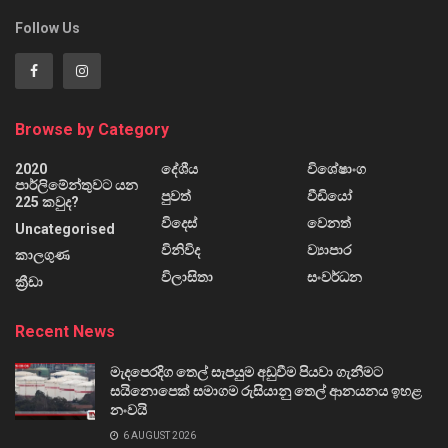
Follow Us
Browse by Category
2020
දේශීය
විශේෂාංග
පාර්ලිමේන්තුවට යන
පුවත්
වීඩියෝ
225 කවුද?
විදෙස්
වෙනත්
Uncategorised
විනිවිද
ව්‍යාපාර
කාලගුණ
විලාසිතා
සංවර්ධන
ක්‍රීඩා
Recent News
මැදපෙරදිග තෙල් සැපයුම අඩුවීම පියවා ගැනීමට
සයිනොපෙක් සමාගම රුසියානු තෙල් ආනයනය ඉහළ
නංවයි
6 AUGUST 2026