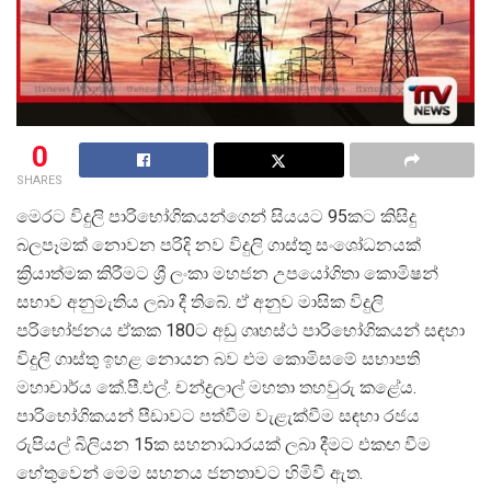
0
SHARES
මෙරට විදුලි පාරිභෝගිකයන්ගෙන් සියයට 95කට කිසිදු
බලපෑමක් නොවන පරිදි නව විදුලි ගාස්තු සංශෝධනයක්
ක්
රියාත්මක කිරීමට ශ්
රී ලංකා මහජන උපයෝගිතා කොමිෂන්
සභාව අනුමැතිය ලබා දී තිබේ. ඒ අනුව මාසික විදුලි
පරිභෝජනය ඒකක 180ට අඩු ගෘහස්ථ පාරිභෝගිකයන් සඳහා
විදුලි ගාස්තු ඉහළ නොයන බව එම කොමිසමේ සභාපති
මහාචාර්ය කේ.පී.එල්. චන්ද්
රලාල් මහතා තහවුරු කළේය.
පාරිභෝගිකයන් පීඩාවට පත්වීම වැළැක්වීම සඳහා රජය
රුපියල් බිලියන 15ක සහනාධාරයක් ලබා දීමට එකඟ වීම
හේතුවෙන් මෙම සහනය ජනතාවට හිමිවී ඇත.