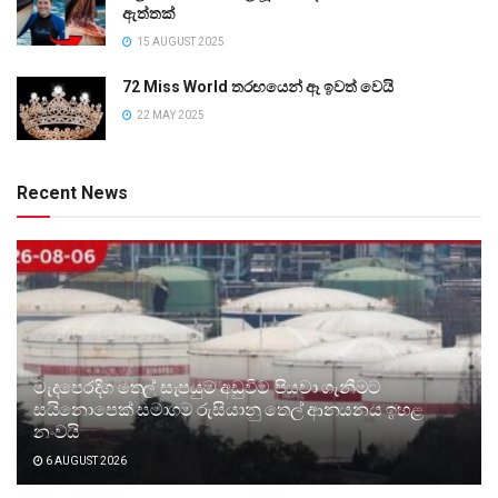
ඇත්තක්
15 AUGUST 2025
72 Miss World තරඟයෙන් ඈ ඉවත් වෙයි
22 MAY 2025
Recent News
මැදපෙරදිග තෙල් සැපයුම අඩුවීම පියවා ගැනීමට
සයිනොපෙක් සමාගම රුසියානු තෙල් ආනයනය ඉහළ
නංවයි
6 AUGUST 2026