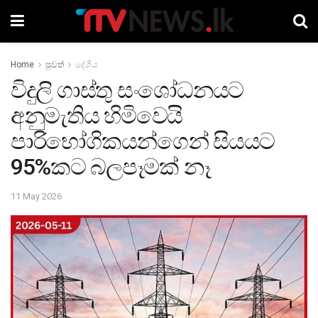
Home
පුවත්
දේශීය
විදුලි ගාස්තු සංශෝධනයට
අනුමැතිය හිමිවෙයි
පාරිභෝගිකයන්ගෙන් සියයට
95%කට බලපෑමක් නෑ
11 May 2026