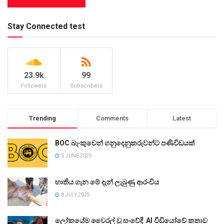
Stay Connected test
23.9k
99
Followers
Subscribers
Trending
Comments
Latest
BOC බැංකුවෙන් ගනුදෙනුකරුවන්ට පණිවිඩයක්
5 JUNE 2025
භාතිය ගැන මේ දැන් ලැබුණු ආරංචිය
8 JULY 2025
ලෝකයේම වෛරල් වූ සංවේදී AI වීඩියෝවේ කතාව