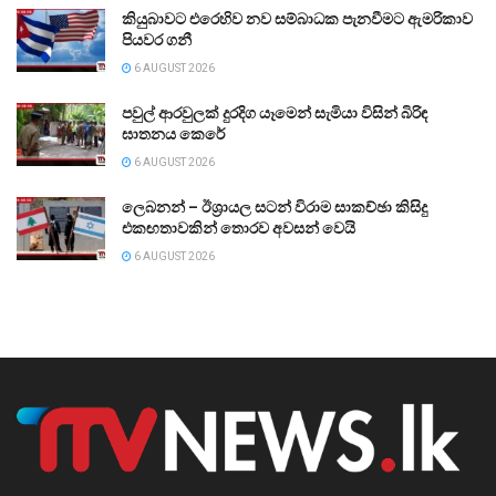
කියුබාවට එරෙහිව නව සම්බාධක පැනවීමට ඇමරිකාව
පියවර ගනී
6 AUGUST 2026
පවුල් ආරවුලක් දුරදිග යෑමෙන් සැමියා විසින් බිරිඳ
ඝාතනය කෙරේ
6 AUGUST 2026
ලෙබනන් – ඊශ්‍රායල සටන් විරාම සාකච්ඡා කිසිදු
එකඟතාවකින් තොරව අවසන් වෙයි
6 AUGUST 2026