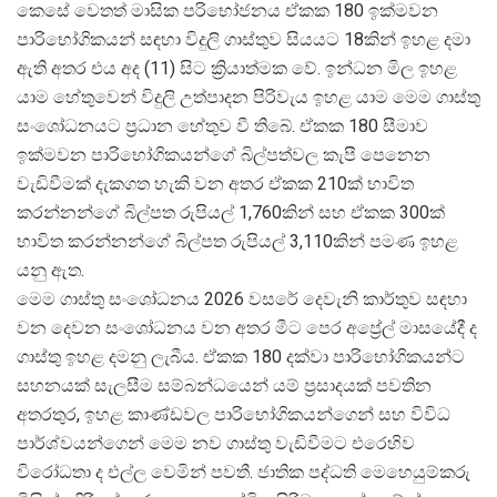
කෙසේ වෙතත් මාසික පරිභෝජනය ඒකක 180 ඉක්මවන
පාරිභෝගිකයන් සඳහා විදුලි ගාස්තුව සියයට 18කින් ඉහළ දමා
ඇති අතර එය අද (11) සිට ක්
රියාත්මක වේ. ඉන්ධන මිල ඉහළ
යාම හේතුවෙන් විදුලි උත්පාදන පිරිවැය ඉහළ යාම මෙම ගාස්තු
සංශෝධනයට ප්
රධාන හේතුව වී තිබේ. ඒකක 180 සීමාව
ඉක්මවන පාරිභෝගිකයන්ගේ බිල්පත්වල කැපී පෙනෙන
වැඩිවීමක් දැකගත හැකි වන අතර ඒකක 210ක් භාවිත
කරන්නන්ගේ බිල්පත රුපියල් 1,760කින් සහ ඒකක 300ක්
භාවිත කරන්නන්ගේ බිල්පත රුපියල් 3,110කින් පමණ ඉහළ
යනු ඇත.
මෙම ගාස්තු සංශෝධනය 2026 වසරේ දෙවැනි කාර්තුව සඳහා
වන දෙවන සංශෝධනය වන අතර මීට පෙර අප්
රේල් මාසයේදී ද
ගාස්තු ඉහළ දමනු ලැබීය. ඒකක 180 දක්වා පාරිභෝගිකයන්ට
සහනයක් සැලසීම සම්බන්ධයෙන් යම් ප්
රසාදයක් පවතින
අතරතුර, ඉහළ කාණ්ඩවල පාරිභෝගිකයන්ගෙන් සහ විවිධ
පාර්ශ්වයන්ගෙන් මෙම නව ගාස්තු වැඩිවීමට එරෙහිව
විරෝධතා ද එල්ල වෙමින් පවතී. ජාතික පද්ධති මෙහෙයුම්කරු