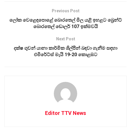
Previous Post
ලෝක වෙළෙඳපොළේ බොරතෙල් මිල යළි ඉහළට බ්‍රෙන්ට්
බොරතෙල් ඩොලර් 107 ඉක්මවයි
Next Post
දක්ෂ ගුවන් යානා කාර්මික ශිල්පීන් බඳවා ගැනීම සඳහා
එමිරේට්ස් මැයි 19-20 කොළඹට
Editor TTV News