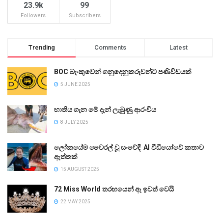
23.9k
99
Followers
Subscribers
Trending
Comments
Latest
BOC බැංකුවෙන් ගනුදෙනුකරුවන්ට පණිවිඩයක්
5 JUNE 2025
භාතිය ගැන මේ දැන් ලැබුණු ආරංචිය
8 JULY 2025
ලෝකයේම වෛරල් වූ සංවේදී AI වීඩියෝවේ කතාව
ඇත්තක්
15 AUGUST 2025
72 Miss World තරඟයෙන් ඈ ඉවත් වෙයි
22 MAY 2025