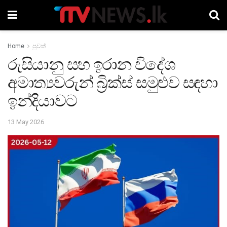
Home
පුවත්
රුසියානු සහ ඉරාන විදේශ
අමාත්‍යවරුන් බ්‍රික්ස් සමුළුව සඳහා
ඉන්දියාවට
13 May 2026