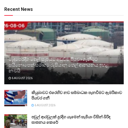
Recent News
මැදපෙරදිග තෙල් සැපයුම අඩුවීම පියවා ගැනීමට
සයිනොපෙක් සමාගම රුසියානු තෙල් ආනයනය ඉහළ
නංවයි
6 AUGUST 2026
කියුබාවට එරෙහිව නව සම්බාධක පැනවීමට ඇමරිකාව
පියවර ගනී
6 AUGUST 2026
පවුල් ආරවුලක් දුරදිග යෑමෙන් සැමියා විසින් බිරිඳ
ඝාතනය කෙරේ