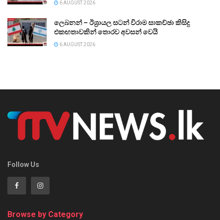
6 AUGUST 2026
ලෙබනන් – ඊශ්‍රායල සටන් විරාම සාකච්ඡා කිසිදු
එකඟතාවකින් තොරව අවසන් වෙයි
6 AUGUST 2026
Follow Us
Browse by Category