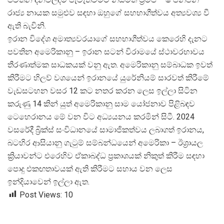
රාජ්
ය නායක සමුළුව සඳහා ඔහුගේ සහභාගීත්වය අත්
යවශ්
ය වී
ඇති බැවිනි.
ඉරාන විදේශ අමාත්
යවරයාගේ සහභාගීත්වය කෙරෙහි දැනට
පවතින අමෙරිකානු – ඉරාන සටන් විරාමයේ ස්ථාවරභාවය
තීරණාත්මක සාධකයක් වනු ඇත. අමෙරිකානු සම්බාධක ඉවත්
කිරීමට හිලව් වශයෙන් ඉරානයේ යුරේනියම් සාරවත් කිරීමේ
වැඩසටහන වසර 12 කට නතර කරන ලෙස ඉල්ලා සිටින
කරුණු 14 කින් යුත් අමෙරිකානු සාම යෝජනාව පිළිබඳව
ටෙහෙරානය මේ වන විට අධ්
යයනය කරමින් සිටී. 2024
වසරේදී බ්
රික්ස් සංවිධානයේ සාමාජිකත්වය ලබාගත් ඉරානය,
බටහිර ආසියානු ගැටුම් සම්බන්ධයෙන් අමෙරිකා – ඊශ්
රායල
ක්
රියාවන්ට එරෙහිව ඒකාබද්ධ ප්
රකාශයක් නිකුත් කිරීම සඳහා
පොදු එකඟතාවයක් ඇති කිරීමට සහාය වන ලෙස
ඉන්දියාවෙන් ඉල්ලා ඇත.
Post Views:
10