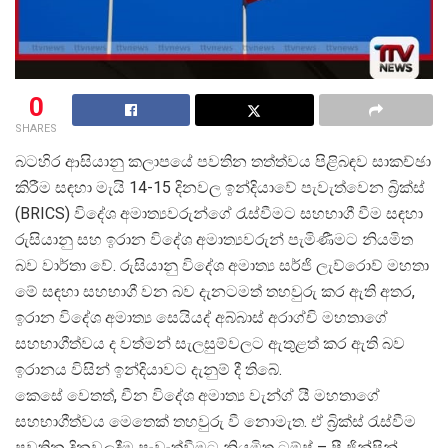
0
SHARES
බටහිර ආසියානු කලාපයේ පවතින තත්ත්වය පිළිබඳව සාකච්ඡා
කිරීම සඳහා මැයි 14-15 දිනවල ඉන්දියාවේ පැවැත්වෙන බ්
රික්ස්
(BRICS) විදේශ අමාත්
යවරුන්ගේ රැස්වීමට සහභාගී වීම සඳහා
රුසියානු සහ ඉරාන විදේශ අමාත්
යවරුන් පැමිණීමට නියමිත
බව වාර්තා වේ. රුසියානු විදේශ අමාත්
ය සර්ජි ලැව්රොව් මහතා
මේ සඳහා සහභාගී වන බව දැනටමත් තහවුරු කර ඇති අතර,
ඉරාන විදේශ අමාත්
ය සෙයියද් අබ්බාස් අරාග්චි මහතාගේ
සහභාගීත්වය ද වත්මන් සැලසුම්වලට ඇතුළත් කර ඇති බව
ඉරානය විසින් ඉන්දියාවට දැනුම් දී තිබේ.
කෙසේ වෙතත්, චීන විදේශ අමාත්
ය වැන්ග් යී මහතාගේ
සහභාගීත්වය මෙතෙක් තහවුරු වී නොමැත. ඒ බ්
රික්ස් රැස්වීම
පවතින දිනවලදීම පැවැත්වීමට නියමිත ට්
රම්ප් – ෂී ජින්පින්