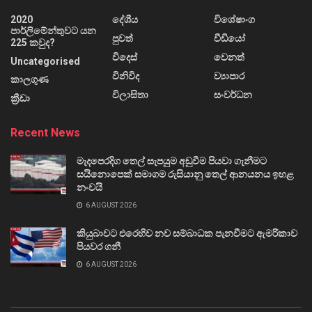
2020
දේශීය
විශේෂාංග
පාර්ලිමේන්තුවට යන
පුවත්
වීඩියෝ
225 කවුද?
විදෙස්
වෙනත්
Uncategorised
විනිවිද
ව්‍යාපාර
කාලගුණ
විලාසිතා
සංවර්ධන
ක්‍රීඩා
Recent News
මැදපෙරදිග තෙල් සැපයුම අඩුවීම පියවා ගැනීමට
සයිනොපෙක් සමාගම රුසියානු තෙල් ආනයනය ඉහළ
නංවයි
6 AUGUST 2026
කියුබාවට එරෙහිව නව සම්බාධක පැනවීමට ඇමරිකාව
පියවර ගනී
6 AUGUST 2026