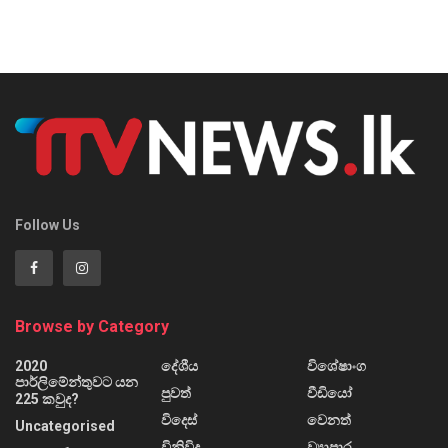
Follow Us
Browse by Category
2020
දේශීය
විශේෂාංග
පාර්ලිමේන්තුවට යන
පුවත්
වීඩියෝ
225 කවුද?
විදෙස්
වෙනත්
Uncategorised
විනිවිද
ව්‍යාපාර