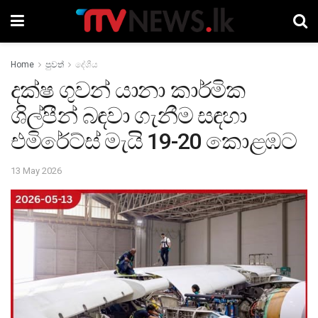
Home
පුවත්
දේශීය
දක්ෂ ගුවන් යානා කාර්මික
ශිල්පීන් බඳවා ගැනීම සඳහා
එමිරේට්ස් මැයි 19-20 කොළඹට
13 May 2026