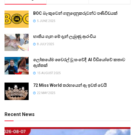
BOC බැංකුවෙන් ගනුදෙනුකරුවන්ට පණිවිඩයක්
5 JUNE 2025
භාතිය ගැන මේ දැන් ලැබුණු ආරංචිය
8 JULY 2025
ලෝකයේම වෛරල් වූ සංවේදී AI වීඩියෝවේ කතාව
ඇත්තක්
15 AUGUST 2025
72 Miss World තරඟයෙන් ඈ ඉවත් වෙයි
22 MAY 2025
Recent News