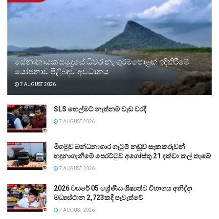
සේනානායක සමුද්‍රයේ ධීවර නැංගුරම්පොළක් ඉදිකිරීමේ
යෝජනාව පිළිබඳව අවධානය
7 AUGUST 2026
SLS හෙල්මට් නැත්නම් වැඩ වරදී
7 AUGUST 2026
මීගමුව බන්ධනාගාර ගැටුම් නඩුව සැකකරුවන්
හඳුනාගැනීමේ පෙරට්ටුව අගෝස්තු 21 දක්වා කල් තැබේ
7 AUGUST 2026
2026 වසරේ 05 ශ්‍රේණිය ශිෂ්‍යත්ව විභාගය අනිද්දා
මධ්‍යස්ථාන 2,723කදී පැවැත්වේ
7 AUGUST 2026