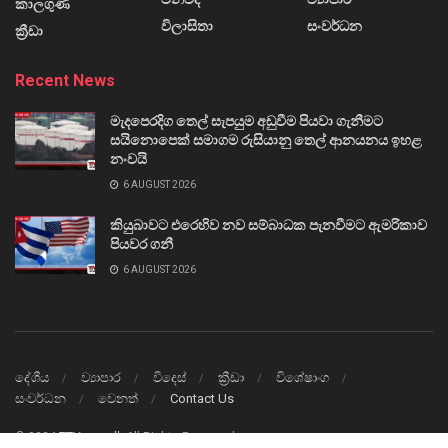
කාලගුණ
විලාසිතා
සංවර්ධන
ක්‍රීඩා
Recent News
මැදපෙරදිග තෙල් සැපයුම අඩුවීම පියවා ගැනීමට
සයිනොපෙක් සමාගම රුසියානු තෙල් ආනයනය ඉහළ
නංවයි
6 AUGUST 2026
කියුබාවට එරෙහිව නව සම්බාධක පැනවීමට ඇමරිකාව
පියවර ගනී
6 AUGUST 2026
දේශීය
ව්‍යාපාර
විදෙස්
ක්‍රීඩා
විශේෂාංග
සංවර්ධන
වෙනත්
Contact Us
© 2024
TTVnews.lk
All Rights Reserved