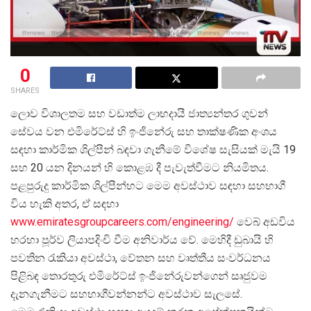
0
SHARES
ලොව විශාලතම සහ වඩාත්ම ලාභදායී ජාත්
යන්තර ගුවන්
සේවය වන එමිරේට්ස් හි ඉංජිනේරු සහ තාක්ෂණික අංශය
සඳහා කාර්මික ශිල්පීන් බඳවා ගැනීමේ විශේෂ සැසියක් මැයි 19
සහ 20 යන දිනයන් හි කොළඹ දී පැවැත්වීමට නියමිතය.
පළපුරුදු කාර්මික ශිල්පීන්හට මෙම අවස්ථාව සඳහා සහභාගී
විය හැකි අතර, ඒ සඳහා
www.emiratesgroupcareers.com/engineering/
වෙබ් අඩවිය
හරහා පූර්ව ලියාපදිංචි වීම අනිවාර්ය වේ. මෙහිදී ඩුබායි හි
පවතින රැකියා අවස්ථා, වේතන සහ වෘත්තීය සංවර්ධනය
පිළිබඳ තොරතුරු එමිරේට්ස් ඉංජිනේරුවන්ගෙන් සෘජුවම
දැනගැනීමට සහභාගීවන්නන්ට අවස්ථාව සැලසේ.