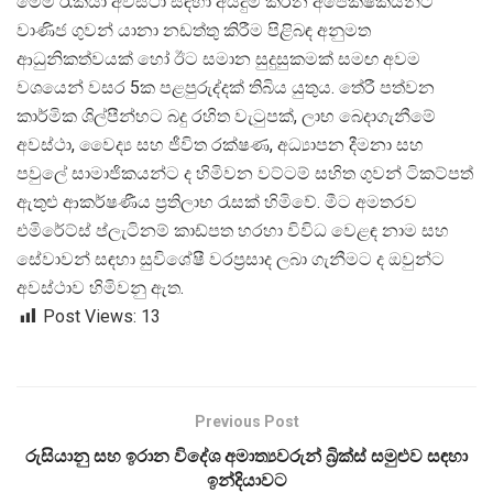
මෙම රැකියා අවස්ථා සඳහා අයදුම් කරන අපේක්ෂකයින්ට
වාණිජ ගුවන් යානා නඩත්තු කිරීම පිළිබඳ අනුමත
ආධුනිකත්වයක් හෝ ඊට සමාන සුදුසුකමක් සමඟ අවම
වශයෙන් වසර 5ක පළපුරුද්දක් තිබිය යුතුය. තේරී පත්වන
කාර්මික ශිල්පීන්හට බදු රහිත වැටුපක්, ලාභ බෙදාගැනීමේ
අවස්ථා, වෛද්
ය සහ ජීවිත රක්ෂණ, අධ්
යාපන දීමනා සහ
පවුලේ සාමාජිකයන්ට ද හිමිවන වට්ටම් සහිත ගුවන් ටිකට්පත්
ඇතුළු ආකර්ෂණීය ප්
රතිලාභ රැසක් හිමිවේ. මීට අමතරව
එමිරේට්ස් ප්ලැටිනම් කාඩ්පත හරහා විවිධ වෙළඳ නාම සහ
සේවාවන් සඳහා සුවිශේෂී වරප්
රසාද ලබා ගැනීමට ද ඔවුන්ට
අවස්ථාව හිමිවනු ඇත.
Post Views:
13
Previous Post
රුසියානු සහ ඉරාන විදේශ අමාත්‍යවරුන් බ්‍රික්ස් සමුළුව සඳහා
ඉන්දියාවට