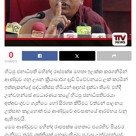
0
SHARES
හිටපු ජනාධිපති මහින්ද රාජපක්ෂ මහතා ඉලක්ක කරගනිමින්
ආණ්ඩුව ගනු ලබන ක්
රියාමාර්ග දැඩි විවේචනයට ලක් කරමින්
ඉත්තෑකන්දේ සද්ධාතිස්ස හිමියන් අදහස් දක්වා තිබේ. එහිදී
උන්වහන්සේ අවධාරණය කළේ හිටපු ජනාධිපතිවරයා
අත්අඩංගුවට ගැනීමට හෝ සිරගත කිරීමට වත්මන් පාලනය
උත්සාහ කළහොත් එය ආණ්ඩුවේ අවසානයේ ආරම්භය වනු
ඇති බවයි.
මෙම ආණ්ඩුවට මහින්ද රාජපක්ෂ මහතාට එරෙහිව පියවර
ගැනීමට තරම් ශක්තියක් නොමැති බව පැවසූ උන්වහන්සේ,