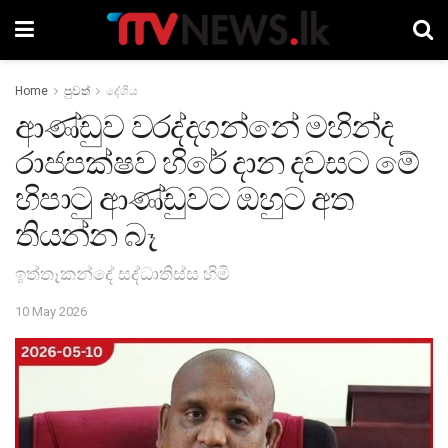
Home
පුවත්
දේශීය
ආණ්ඩුව වරද්දගන්නේ මහින්ද
රාජපක්ෂව හිරේ දාන දවසට මේ
හිපාටු ආණ්ඩුවට ඔහුට අත
තියන්න බෑ
ඉත්තෑකන්දේ සද්ධාතිස්ස හිමි
10 May 2026