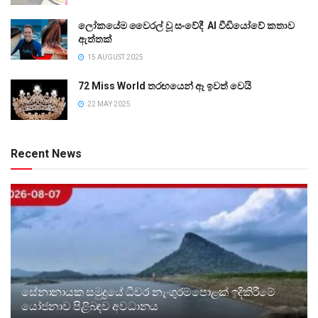
ලෝකයේම වෛරල් වූ සංවේදී AI වීඩියෝවේ කතාව
ඇත්තක්
15 AUGUST 2025
72 Miss World තරඟයෙන් ඈ ඉවත් වෙයි
22 MAY 2025
Recent News
සේනානායක සමුද්‍රයේ ධීවර නැංගුරම්පොළක් ඉදිකිරීමේ
යෝජනාව පිළිබඳව අවධානය