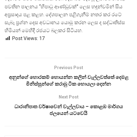
පවතින පාලනය “හිපාටු ආණ්ඩුවක්” ලෙස හඳුන්වමින් සිය
අප්
රසාදය පළ කළහ. දේශපාලන පළිගැනීම් නතර කර රටේ
සැබෑ ප්
රශ්න දෙස අවධානය යොමු කරන ලෙස ද සද්ධාතිස්ස
හිමියන් මෙහිදී රජයට බලකර සිටියහ.
Post Views:
17
Previous Post
අනුන්ගේ හොරකම් හොයන්න කලින් වැල්ලවත්තේ දෙමළ
මිනිස්සුන්ගේ කරාබු ටික හොයලා දෙන්න
Next Post
ධාරානිපාත වර්ෂාවෙන් වැල්ලවාය – කොළඹ මාර්ගය
ජලයෙන් යටවෙයි