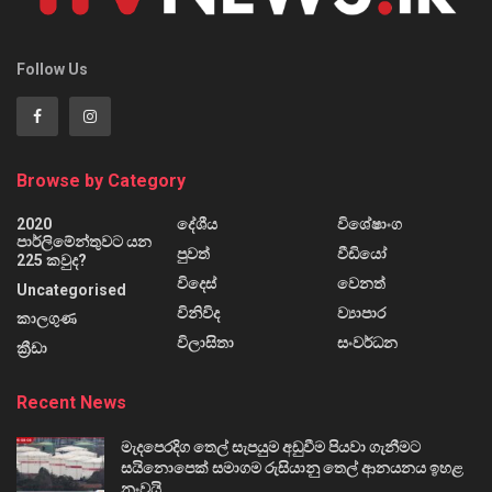
Follow Us
Browse by Category
2020
දේශීය
විශේෂාංග
පාර්ලිමේන්තුවට යන
පුවත්
වීඩියෝ
225 කවුද?
විදෙස්
වෙනත්
Uncategorised
විනිවිද
ව්‍යාපාර
කාලගුණ
විලාසිතා
සංවර්ධන
ක්‍රීඩා
Recent News
මැදපෙරදිග තෙල් සැපයුම අඩුවීම පියවා ගැනීමට
සයිනොපෙක් සමාගම රුසියානු තෙල් ආනයනය ඉහළ
නංවයි