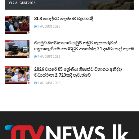
7 AUGUST 2026
SLS හෙල්මට් නැත්නම් වැඩ වරදී
7 AUGUST 2026
මීගමුව බන්ධනාගාර ගැටුම් නඩුව සැකකරුවන්
හඳුනාගැනීමේ පෙරට්ටුව අගෝස්තු 21 දක්වා කල් තැබේ
7 AUGUST 2026
2026 වසරේ 05 ශ්‍රේණිය ශිෂ්‍යත්ව විභාගය අනිද්දා
මධ්‍යස්ථාන 2,723කදී පැවැත්වේ
7 AUGUST 2026