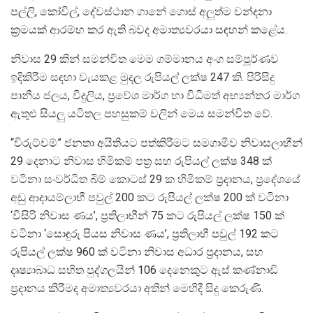
පල්ලි, කෝවිල්, දේවස්ථාන ගානේ ගොස් අලුත්ම වන්දනා
ක්‍රමයක් ආරම්භ කර ඇති බවද අමාත්‍යවරයා සඳහන් කළේය.
නිවාස 29 කින් සමන්විත මෙම ගම්මානය අංග සම්පූර්ණව
ඉදිකිරීම සඳහා වැයකළ මුදල රුපියල් ලක්ෂ 247 කි. පිරිසිදු
පානීය ජලය, විදුලිය, ප්‍රවේශ මාර්ග හා විධිමත් අභ්‍යන්තර මාර්ග
ඇතුළු සියලු යටිතල පහසුකම් වලින් මෙය සමන්විත වේ.
“විරුට්චම්” ජනතා අයිතියට පත්කිරීමට සමගාමීව නිවාසලාභීන්
29 දෙනාට නිවාස හිමිකම් පත්‍ර සහ රුපියල් ලක්ෂ 348 ක්
වටිනා සංවර්ධිත බිම් කොටස් 29 ක හිමිකම් ප්‍රදානය, ප්‍රදේශයේ
අඩු ආදායම්ලාභී පවුල් 200 කට රුපියල් ලක්ෂ 200 ක් වටිනා
‘විසිරි නිවාස ණය’, ප්‍රතිලාභීන් 75 කට රුපියල් ලක්ෂ 150 ක්
වටිනා ‘සොඳුරු පියස නිවාස ණය’, ප්‍රතිලාභී පවුල් 192 කට
රුපියල් ලක්ෂ 960 ක් වටිනා නිවාස අධාර ප්‍රදානය, සහ
දෘෂ්‍යාබාධ සහිත පුද්ගලයින් 106 දෙනෙකුට ඇස් කණ්නාඩි
ප්‍රදානය කිරීමද අමාත්‍යවරයා අතින් මෙහිදී සිදු කෙරුණි.