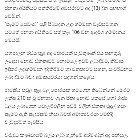
එරාවුර්පත්තු, සවුක්කඩි හි ඉදිකළ “විරුට්චම්” උදා ගම්මානය
ජනතා අයිතියට පත්කිරීමේ අවස්ථාවට අද (13) දින සහභාගී
වෙමින්.
“සැමට සෙවණ” යළි පිබිදෙන උදා ගම්මාන වැඩසටහන
යටතේ ජනතා අයිතියට පත් කළ 106 වන ආදර්ශ ගම්මානය
මෙයයි.
යහපාලන රජය තුළ අද පොරයක් පැවතුණත් එය තනතුරු
උදෙසා නොව ජනතාවට නොමිලේ ඉඩම් ලබාදීමට, නිවාස
ඉදිකර උදාගම්මාන ඉදිකිරීමට හා ජනතාවට සහන, සංවර්ධනය
ලබා දීමට බවද අමාත්‍යවරයා සඳහන් කළේය.
රාජකීය පවුල තුළ බලු පොරයක් හටගෙන තිබෙන්නේ මෙරට
ලක්ෂ 210 ක් වූ ජනතාව ගැන සිතා නොව කෙසේ හෝ රාජ්‍ය
බලය ලබාගෙන ඩොලර්වලින් පවුම් වලින් ජනතා මුදල් ගසා
කෑමට ඇති කෑදරකම නිසා බවත් අමාත්‍යවරයා මෙහිදි
වැඩිදුරටත් පැවසීය.
විරුද්ධ කණ්ඩායම් බලය ලබා ගැනීමේ අරමුණින් අද පන්සල්,