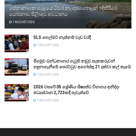
සේනානායක සමුද්‍රයේ ධීවර නැංගුරම්පොළක් ඉදිකිරීමේ
යෝජනාව පිළිබඳව අවධානය
7 AUGUST 2026
SLS හෙල්මට් නැත්නම් වැඩ වරදී
7 AUGUST 2026
මීගමුව බන්ධනාගාර ගැටුම් නඩුව සැකකරුවන්
හඳුනාගැනීමේ පෙරට්ටුව අගෝස්තු 21 දක්වා කල් තැබේ
7 AUGUST 2026
2026 වසරේ 05 ශ්‍රේණිය ශිෂ්‍යත්ව විභාගය අනිද්දා
මධ්‍යස්ථාන 2,723කදී පැවැත්වේ
7 AUGUST 2026