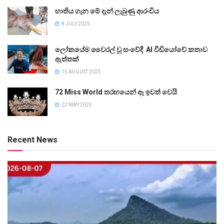
භාතිය ගැන මේ දැන් ලැබුණු ආරංචිය
8 JULY 2025
ලෝකයේම වෛරල් වූ සංවේදී AI වීඩියෝවේ කතාව
ඇත්තක්
15 AUGUST 2025
72 Miss World තරඟයෙන් ඈ ඉවත් වෙයි
22 MAY 2025
Recent News