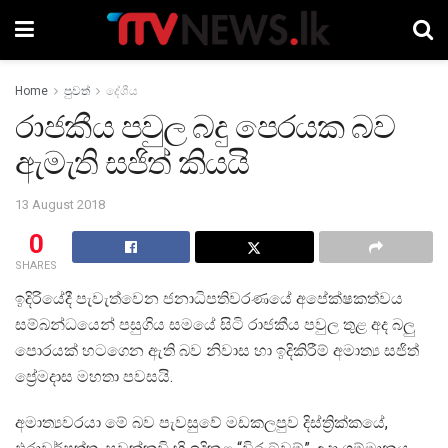
Home
පුවත්
දේශීය
රාජකීය පවුල බදු පෙරයක බව
ඇමැති සජිත් කියයි
13 August 2018
0
SHARES
ඉදිරියේදී පැවැත්වෙන ජනාධිපතිවරණයේ අපේක්ෂකත්වය
සම්බන්ධයෙන් පසුගිය සමයේ සිටි රාජකීය පවුල තුළ අද බලු
පොරයක් හටගෙන ඇති බව නිවාස හා ඉදිකිරීම් අමාත්‍ය සජිත්
ප්‍රේමදාස මහතා පවසයි.
අමාත්‍යවරයා මේ බව පැවසුවේ මඩකලපුව දිස්ත්‍රික්කයේ,