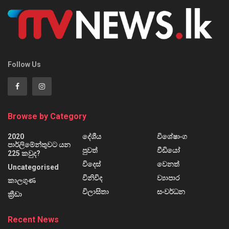
Follow Us
Browse by Category
2020
දේශීය
විශේෂාංග
පාර්ලිමේන්තුවට යන
පුවත්
වීඩියෝ
225 කවුද?
විදෙස්
වෙනත්
Uncategorised
විනිවිද
ව්‍යාපාර
කාලගුණ
විලාසිතා
සංවර්ධන
ක්‍රීඩා
Recent News