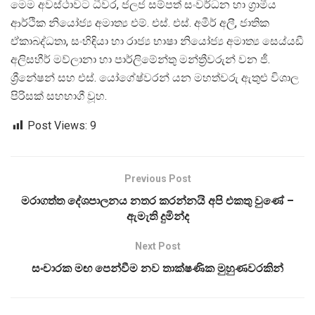
මෙම අවස්ථාවට ධීවර, ජලජ සම්පත් සංවර්ධන හා ග්‍රාමීය
ආර්ථික නියෝජ්‍ය අමාත්‍ය එම්. එස්. එස්. අමීර් අලී, ජාතික
ඒකාබද්ධතා, සංහිඳියා හා රාජ්‍ය භාෂා නියෝජ්‍ය අමාත්‍ය සෙය්යඩී
අලිසහීර් මව්ලානා හා පාර්ලිමේන්තු මන්ත්‍රීවරුන් වන ජී.
ශ්‍රීනේෂන් සහ එස්. යෝගේෂ්වරන් යන මහත්වරු ඇතුළු විශාල
පිරිසක් සහභාගී වූහ.
Post Views:
9
Previous Post
මරාගත්ත දේශපාලනය නතර කරන්නයි අපි එකතු වුණේ –
ඇමැති දුමින්ද
Next Post
සංචාරක මඟ පෙන්වීම නව තාක්ෂණික මුහුණවරකින්