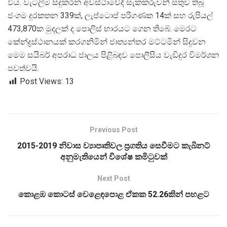
විය. වැටලීම සිදුකරන අවස්ථාවේදී සැකකරුවන් සතුව තිබූ
ජංගම දුරකතන 339ක්, ලැප්ටොප් පරිගණක 14ක් සහ රුපියල්
473,870ක මුදලක් ද පොලිස් භාරයට ගෙන තිබේ. මෙරට
කේන්ද්
රස්ථානයක් කරගනිමින් ජාත්
යන්තර මට්ටමින් සිදුවන
මෙම සයිබර් අපරාධ ජාලය පිළිබඳව පොලීසිය වැඩිදුර විමර්ශන
පවත්වයි.
Post Views:
13
Previous Post
2015-2019 නිවාස ව්‍යාපෘතිවල ප්‍රගතිය සෙවීමට කැබිනට්
අනුමැතියෙන් විශේෂ කමිටුවක්
Next Post
කොළඹ කොටස් වෙළෙඳපොළ ඒකක 52.26කින් පහළට