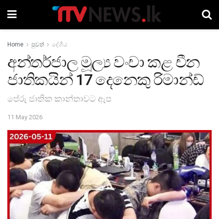
Home
පුවත්
දේශීය
අන්තර්ජාල මූල්‍ය වංචා කළ චීන
ජාතිකයින් 17 දෙනෙකු රිමාන්ඩ්
පේරු ජාතික කාන්තාවට ඇප
11 May 2026