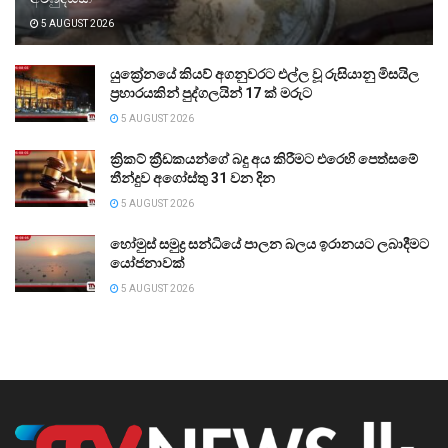
5 AUGUST 2026
යුක්‍රේනයේ කියව් අගනුවරට එල්ල වූ රුසියානු මිසයිල
ප්‍රහාරයකින් පුද්ගලයින් 17 ක් මරුට
5 AUGUST 2026
ක්‍රිකට් ක්‍රීඩකයන්ගේ බදු අය කිරීමට එරෙහි පෙත්සමේ
තීන්දුව අගෝස්තු 31 වන දින
5 AUGUST 2026
හෝමුස් සමුද්‍ර සන්ධියේ පාලන බලය ඉරානයට ලබාදීමට
යෝජනාවක්
5 AUGUST 2026