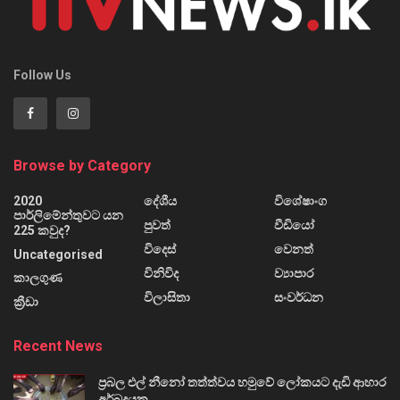
Follow Us
Browse by Category
2020
දේශීය
විශේෂාංග
පාර්ලිමේන්තුවට යන
පුවත්
වීඩියෝ
225 කවුද?
විදෙස්
වෙනත්
Uncategorised
විනිවිද
ව්‍යාපාර
කාලගුණ
විලාසිතා
සංවර්ධන
ක්‍රීඩා
Recent News
ප්‍රබල එල් නීනෝ තත්ත්වය හමුවේ ලෝකයට දැඩි ආහාර
අර්බුදයක