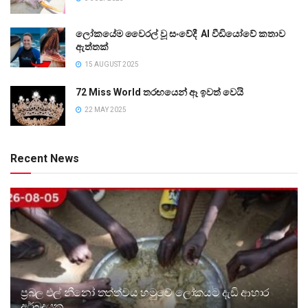
ලෝකයේම වෛරල් වූ සංවේදී AI වීඩියෝවේ කතාව
ඇත්තක්
15 AUGUST 2025
72 Miss World තරඟයෙන් ඈ ඉවත් වෙයි
22 MAY 2025
Recent News
ප්‍රබල එල් නීනෝ තත්ත්වය හමුවේ ලෝකයට දැඩි ආහාර
අර්බුදයක