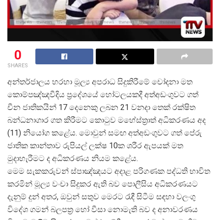
0
SHARES
අන්තර්ජාලය හරහා මූල්
ය අපරාධ සිදුකිරීමේ චෝදනා මත
කොම්පඤ්ඤවීදිය ප්
රදේශයේ හෝටලයකදී අත්අඩංගුවට ගත්
චීන ජාතිකයින් 17 දෙනෙකු ලබන 21 වනදා තෙක් රක්ෂිත
බන්ධනාගාර ගත කිරීමට කොටුව මහේස්ත්
රාත් අධිකරණය අද
(11) නියෝග කළේය. මොවුන් සමඟ අත්අඩංගුවට ගත් පේරු
ජාතික කාන්තාව රුපියල් ලක්ෂ 10ක ශරීර ඇපයක් මත
මුදාහැරීමට ද අධිකරණය නියම කළේය.
මෙම සැකකරුවන් ස්පාඤ්ඤයට අදාළ පරිගණක පද්ධති භාවිත
කරමින් මූල්
ය වංචා සිදුකර ඇති බව පොලීසිය අධිකරණයට
දැනුම් දුන් අතර, ඔවුන් සතුව මෙරට රැඳී සිටීම සඳහා වලංගු
විදේශ ගමන් බලපත්
ර හෝ වීසා නොමැති බව ද අනාවරණය