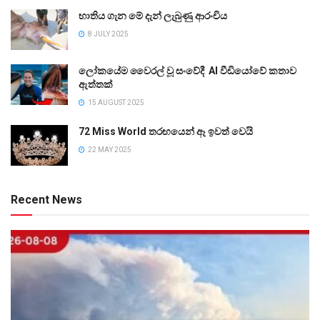
භාතිය ගැන මේ දැන් ලැබුණු ආරංචිය
8 JULY 2025
ලෝකයේම වෛරල් වූ සංවේදී AI වීඩියෝවේ කතාව
ඇත්තක්
15 AUGUST 2025
72 Miss World තරඟයෙන් ඈ ඉවත් වෙයි
22 MAY 2025
Recent News