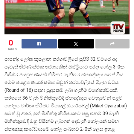
0
SHARES
පාපන්දු ලෝක කුසලාන තරගාවලියේ සුපිරි 32 වටයේ අද
පැවැති තීරණාත්මක තරගයකින් ඔස්ට්
රියාව පරදා ගෝල 3-0ක
විශිෂ්ට ජයග්
රහණයක් හිමිකර ගැනීමට ස්පාඤ්ඤය සමත් විය.
මෙම ජයග්
රහණයත් සමඟ ඔවුන් තරගාවලියේ මීළඟ වටය
(Round of 16) සඳහා සුදුසුකම් ලබා ගැනීම විශේෂත්වයකි.
තරගයේ 36 වැනි මිනිත්තුවේදී ස්පාඤ්ඤය වෙනුවෙන් පළමු
ගෝලය වාර්තා කිරීමට මිකෙල් ඔයාර්සබල් (Mikel Oyarzabal)
සමත් වූ අතර, ඉන් මිනිත්තු කිහිපයකට පසු එනම් 39 වැනි
මිනිත්තුවේදී ඔහු විසින්ම ලබාගත් දෙවැනි ගෝලයත් සමඟ
ස්පාඤ්ඤ කණ්ඩායමේ ගෝල සංඛ්
යාව 2-0ක් ලෙස ඉහළ