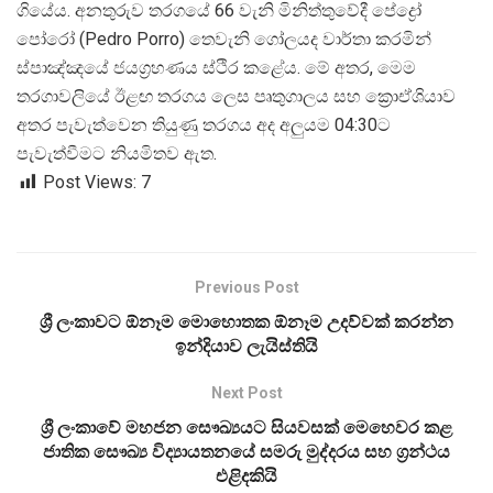
ගියේය. අනතුරුව තරගයේ 66 වැනි මිනිත්තුවේදී පේද්
පෝරෝ (Pedro Porro) තෙවැනි ගෝලයද වාර්තා කරමින්
ස්පාඤ්ඤයේ ජයග්
රහණය ස්ථිර කළේය. මේ අතර, මෙම
තරගාවලියේ ඊළඟ තරගය ලෙස පෘතුගාලය සහ ක්
රොඒශියාව
අතර පැවැත්වෙන තියුණු තරගය අද අලුයම 04:30ට
පැවැත්වීමට නියමිතව ඇත.
Post Views:
7
Previous Post
ශ්‍රී ලංකාවට ඕනෑම මොහොතක ඕනෑම උදව්වක් කරන්න
ඉන්දියාව ලැයිස්තියි
Next Post
ශ්‍රී ලංකාවේ මහජන සෞඛ්‍යයට සියවසක් මෙහෙවර කළ
ජාතික සෞඛ්‍ය විද්‍යායතනයේ සමරු මුද්දරය සහ ග්‍රන්ථය
එළිදකියි