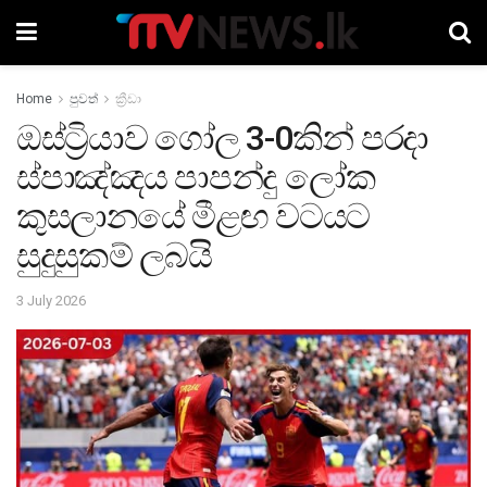
Home
පුවත්
ක්‍රීඩා
ඔස්ට්‍රියාව ගෝල 3-0කින් පරදා
ස්පාඤ්ඤය පාපන්දු ලෝක
කුසලානයේ මීළඟ වටයට
සුදුසුකම් ලබයි
3 July 2026