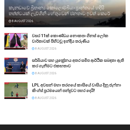
කැනඩාවේ බ්‍රිතාන්‍ය කොලොම්බියා ප්‍රාන්තයේ හදිසි
තත්ත්වයක් ලැව්ගිනි හේතුවෙන් ජනතාව ඉවත් කෙරේ
8 AUGUST 2026
වසර 11ක් කොණ්ඩය නොකපා ගිනස් ලෝක
වාර්තාවක් පිහිටවූ ඉන්දීය තරුණිය
8 AUGUST 2026
සර්බියාව සහ යුක්‍රේනය අතර සමීප ආර්ථික සබඳතා ඇති
කර ගැනීමට එකඟතාව
8 AUGUST 2026
LPL අවසන් මහා තරගයේ කාසියේ වාසිය දිනූ ජැෆ්නා
කිංග්ස් ප්‍රථමයෙන් පන්දුවට පහර දෙයි!
8 AUGUST 2026