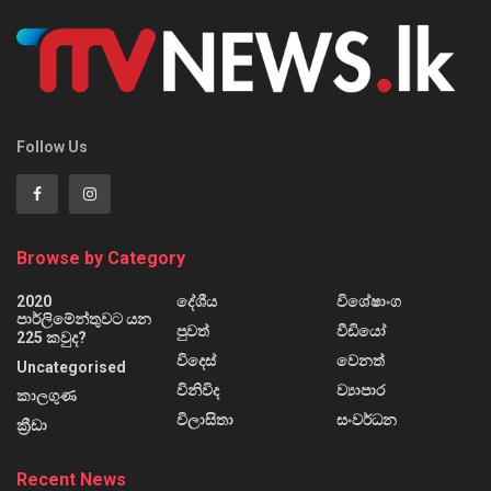
Follow Us
Browse by Category
2020
දේශීය
විශේෂාංග
පාර්ලිමේන්තුවට යන
පුවත්
වීඩියෝ
225 කවුද?
විදෙස්
වෙනත්
Uncategorised
විනිවිද
ව්‍යාපාර
කාලගුණ
විලාසිතා
සංවර්ධන
ක්‍රීඩා
Recent News