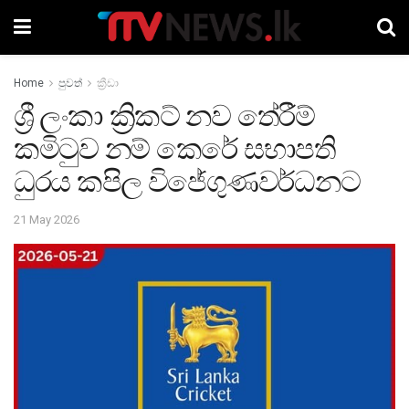
Home
පුවත්
ක්‍රීඩා
ශ්‍රී ලංකා ක්‍රිකට් නව තේරීම්
කමිටුව නම් කෙරේ සභාපති
ධුරය කපිල විජේගුණවර්ධනට
21 May 2026