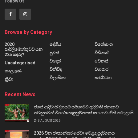
Follow Us
Browse by Category
2020
දේශීය
විශේෂාංග
පාර්ලිමේන්තුවට යන
පුවත්
වීඩියෝ
225 කවුද?
විදෙස්
වෙනත්
Uncategorised
විනිවිද
ව්‍යාපාර
කාලගුණ
විලාසිතා
සංවර්ධන
ක්‍රීඩා
Recent News
ජගත් ආදිවාසි දිනයට සමගාමීව ආදිවාසී ජනතාව
වෙනුවෙන් විශේෂ හැඳුනුම්පතක් සහ නව නීති රෙගුලාසි
8 AUGUST 2026
2026 චීන ජාත්‍යන්තර සේවා වෙළඳ ප්‍රදර්ශනය