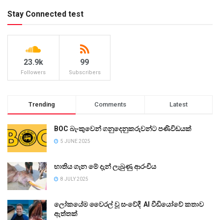
Stay Connected test
23.9k
99
Followers
Subscribers
Trending
Comments
Latest
BOC බැංකුවෙන් ගනුදෙනුකරුවන්ට පණිවිඩයක්
5 JUNE 2025
භාතිය ගැන මේ දැන් ලැබුණු ආරංචිය
8 JULY 2025
ලෝකයේම වෛරල් වූ සංවේදී AI වීඩියෝවේ කතාව
ඇත්තක්