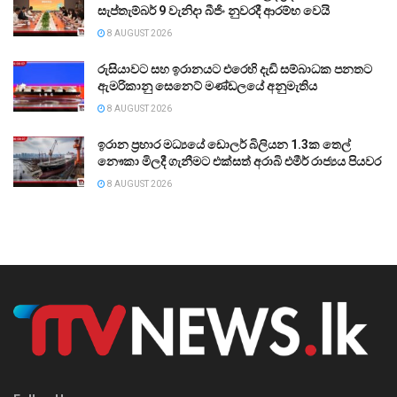
සැප්තැම්බර් 9 වැනිදා බීජිං නුවරදී ආරම්භ වෙයි
8 AUGUST 2026
රුසියාවට සහ ඉරානයට එරෙහි දැඩි සම්බාධක පනතට
ඇමරිකානු සෙනෙට් මණ්ඩලයේ අනුමැතිය
8 AUGUST 2026
ඉරාන ප්‍රහාර මධ්‍යයේ ඩොලර් බිලියන 1.3ක තෙල්
නෞකා මිලදී ගැනීමට එක්සත් අරාබි එමීර් රාජ්‍යය පියවර
8 AUGUST 2026