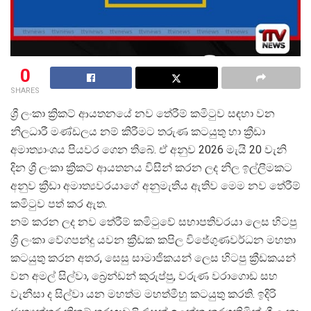
0
SHARES
ශ්
රී ලංකා ක්
රිකට් ආයතනයේ නව තේරීම් කමිටුව සඳහා වන
නිලධාරී මණ්ඩලය නම් කිරීමට තරුණ කටයුතු හා ක්
රීඩා
අමාත්
යාංශය පියවර ගෙන තිබේ. ඒ අනුව 2026 මැයි 20 වැනි
දින ශ්
රී ලංකා ක්
රිකට් ආයතනය විසින් කරන ලද නිල ඉල්ලීමකට
අනුව ක්
රීඩා අමාත්
යවරයාගේ අනුමැතිය ඇතිව මෙම නව තේරීම්
කමිටුව පත් කර ඇත.
නම් කරන ලද නව තේරීම් කමිටුවේ සභාපතිවරයා ලෙස හිටපු
ශ්
රී ලංකා වේගපන්දු යවන ක්
රීඩක කපිල විජේගුණවර්ධන මහතා
කටයුතු කරන අතර, සෙසු සාමාජිකයන් ලෙස හිටපු ක්
රීඩකයන්
වන අමල් සිල්වා, බ්
රෙන්ඩන් කුරුප්පු, වරුණ වරාගොඩ සහ
වැනීසා ද සිල්වා යන මහත්ම මහත්මීහු කටයුතු කරති. ඉදිරි