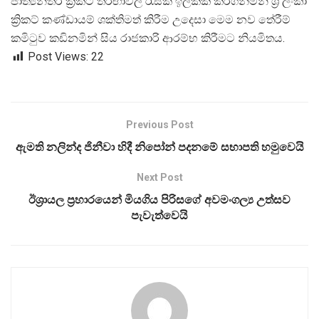
ජාත්
යන්තර ක්
රිකට් තරඟාවලි රැසක් ඉලක්ක කරගනිමින් ශ්
රී ලංකා
ක්
රිකට් කණ්ඩායම් ශක්තිමත් කිරීම උදෙසා මෙම නව තේරීම්
කමිටුව කඩිනමින් සිය රාජකාරි ආරම්භ කිරීමට නියමිතය.
Post Views:
22
Previous Post
ඇමති නලින්ද ජිනීවා හිදී නිපෝන් පදනමේ සභාපති හමුවෙයි
Next Post
ඊශ්‍රායල ප්‍රහාරයෙන් මියගිය පිරිසගේ අවමංගල්‍ය උත්සව
පැවැත්වෙයි