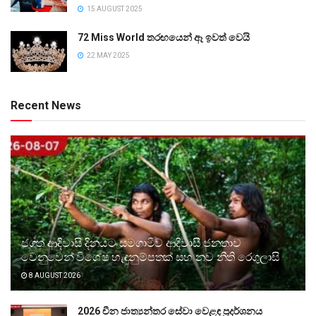
15 AUGUST 2025
72 Miss World තරඟයෙන් ඈ ඉවත් වෙයි
22 MAY 2025
Recent News
ජගත් ආදිවාසි දිනයට සමගාමීව ආදිවාසී ජනතාව
වෙනුවෙන් විශේෂ හැඳුනුම්පතක් සහ නව නීති රෙගුලාසි
8 AUGUST 2026
2026 චීන ජාත්‍යන්තර සේවා වෙළඳ ප්‍රදර්ශනය