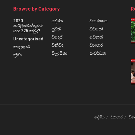
Browse by Category
R
2020
දේශීය
විශේෂාංග
පාර්ලිමේන්තුවට
පුවත්
වීඩියෝ
යන 225 කවුද?
විදෙස්
වෙනත්
Uncategorised
විනිවිද
ව්‍යාපාර
කාලගුණ
විලාසිතා
සංවර්ධන
ක්‍රීඩා
දේශීය
ව්‍යාපාර
විද