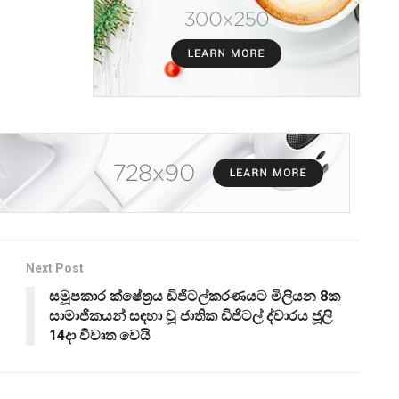
Next Post
සමූපකාර ක්ෂේත්‍රය ඩිජිටල්කරණයට මිලියන 8ක
සාමාජිකයන් සඳහා වූ ජාතික ඩිජිටල් ද්වාරය ජූලි
14දා විවෘත වෙයි