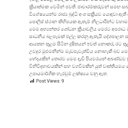
ක්
රියාත්මක වෙමින් පවතී. ජාවාරම්කරුවන් සමඟ සබ
විශේෂයෙන්ම රාජ්
ය බුද්ධි අංශ සක්
රීයව යොදවා ඇති 
පොලිස් ස්ථාන කිහිපයක ඇතැම් නිලධාරීන්ට වහාම
මෙම අභ්
යන්තර ශෝධන ක්
රියාවලිය මෙරට අපරාධ 
සාධනීය බලපෑමක් එල්ල කරනු ඇතැයි දේශපාලන ස
ආයතන තුළම සිටින දූෂිතයන් ඉවත් නොකර, රට තුළ
උවදුර මුළුමනින්ම මැඩපැවැත්විය නොහැකි බව මෙය
භේදයකින් තොරව මෙම දැඩි පියවරයන් අඛණ්ඩව 
විනිවිදභාවයකින් සහ වගවීමකින් යුත් වෘත්තීයමය
උපායමාර්ගික හැරවුම් ලක්ෂ්
යය වනු ඇත.
Post Views:
9