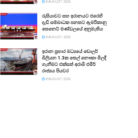
8 AUGUST 2026
රුසියාවට සහ ඉරානයට එරෙහි
දැඩි සම්බාධක පනතට ඇමරිකානු
සෙනෙට් මණ්ඩලයේ අනුමැතිය
8 AUGUST 2026
ඉරාන ප්‍රහාර මධ්‍යයේ ඩොලර්
බිලියන 1.3ක තෙල් නෞකා මිලදී
ගැනීමට එක්සත් අරාබි එමීර්
රාජ්‍යය පියවර
8 AUGUST 2026