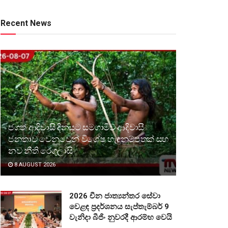
Recent News
ජගත් ආදිවාසි දිනයට සමගාමීව ආදිවාසී
ජනතාව වෙනුවෙන් විශේෂ හැඳුනුම්පතක් සහ
නව නීති රෙගුලාසි
8 AUGUST 2026
2026 චීන ජාත්‍යන්තර සේවා
වෙළඳ ප්‍රදර්ශනය සැප්තැම්බර් 9
වැනිදා බීජිං නුවරදී ආරම්භ වෙයි