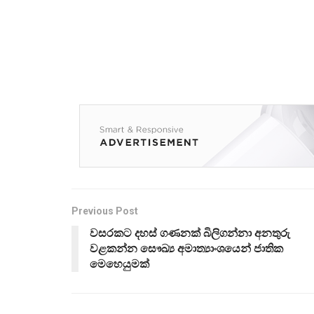
Previous Post
වසරකට දහස් ගණනක් බිලිගන්නා අනතුරු
වළකන්න සෞඛ්‍ය අමාත්‍යාංශයෙන් ජාතික
මෙහෙයුමක්