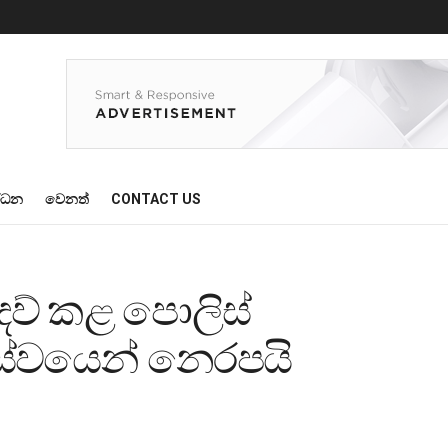
්ධන
වෙනත්
CONTACT US
දව් කළ පොලිස්
සේවයෙන් නෙරපයි