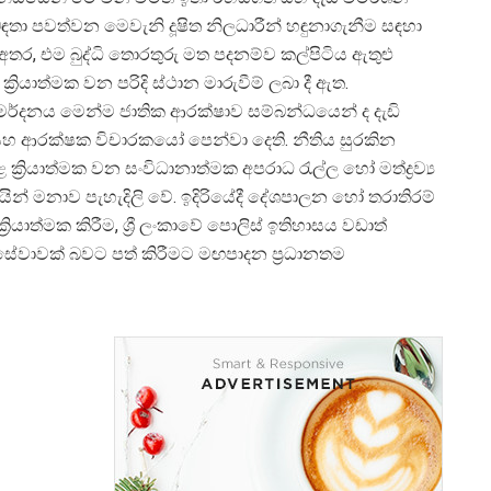
ඳතා පවත්වන මෙවැනි දූෂිත නිලධාරීන් හඳුනාගැනීම සඳහා
අතර, එම බුද්ධි තොරතුරු මත පදනම්ව කල්පිටිය ඇතුළු
 ක්
රියාත්මක වන පරිදි ස්ථාන මාරුවීම් ලබා දී ඇත.
මර්‌දනය මෙන්ම ජාතික ආරක්ෂාව සම්බන්ධයෙන් ද දැඩි
හ ආරක්ෂක විචාරකයෝ පෙන්වා දෙති. නීතිය සුරකින
 ක්
රියාත්මක වන සංවිධානාත්මක අපරාධ රැල්ල හෝ මත්ද්
රව්
ින් මනාව පැහැදිලි වේ. ඉදිරියේදී දේශපාලන හෝ තරාතිරම්
ක්
රියාත්මක කිරීම, ශ්
රී ලංකාවේ පොලිස් ඉතිහාසය වඩාත්
 සේවාවක් බවට පත් කිරීමට මඟපාදන ප්
රධානතම