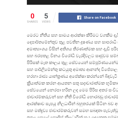
0
5
Share on Facebook
SHARES
VIEWS
මෙරට නීතිය සහ සාමය ආරක්ෂා කිරීමට වගකීම දැරිය
දෙපාර්‌තමේන්තුව තුළ පවතින දූෂණය සහ සාපරාධී
අමාත්
යාංශය විසින් අතිශය තීරණාත්මක සහ දැඩි ප
සහ බරපතළ විනය විරෝධී වැරදිවලට සෘජුවම සම්
පිරිසක් මෑත කාලය තුළ සේවයෙන් සම්පූර්‌ණයෙ
සහ පාර්‌ලිමේන්තු කටයුතු අමාත්
ය ආනන්ද විජේපාල
හරහා රාජ්
ය යාන්ත්
රණය අපේක්ෂා කරන්නේ බිඳවැට
ක්
රියාත්මක කරන ආයතන සතු සදාචාරාත්මක භූමිකාව 
සේවයෙන් නෙරපා හරින ලද මෙම පිරිස අතර සංවිධාන
ජාවාරම්කරුවන් සහ නීති විරෝධී හොරබඩු ජාවාරම
ආරක්ෂාව සැපයූ නිලධාරීන් බහුතරයක් සිටින බව 
සහ මත්ද්
රව්
ය ජාවාරම්කරුවන් සමඟ සබඳතා පැවැත්වූ
ඉහළ පෙළේ පොලිස් නිලධාරීන් හය දෙනෙකු සම්බන