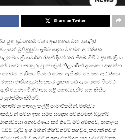
Share on Twitter
 යුතු ප්
රධානතම රාජ්
ය ආයතනය වන පොලිස්
 ජාලයන් මුලිනුපුටා දැමීම සඳහා මහජන ආරක්ෂක
රිපාලනමය ක්
රියාමාර්ග රැසක් දියත් කර තිබේ. විවිධ දූෂණ ක්
රියා
බන්ධ බවට තහවුරු වූ පොලිස් නිලධාරීන් දහසකට ආසන්න
න්ම නෙරපා හැරීමට පියවර ගෙන ඇති බව මහජන ආරක්ෂක
 මහතා ජාතික පුවත්පතකට ප්
රකාශ කර ඇත. මෙම පියවර
ී ඇති මහජන විශ්වාසය යළි ගොඩනැඟීම සහ නීතිය
සුරක්ෂිත කිරීමයි.
ාත්මක පාතාල කල්ලි සාමාජිකයින්, මත්ද්
රව්
්කරුවන් සමඟ ඉතා සමීප සබඳතා පවත්වමින් ඔවුන්ට
අමාත්
යවරයා අනාවරණය කර තිබේ. මීට අමතරව, පාතාලය
 බවට බුද්ධි අංශ මඟින් නිශ්චිතවම තහවුරු කරගත් තවත්
්ධයෙන් මේ වන විටත් ඉතා රහසිගත සහ දැඩි විමර්ශන