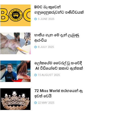
BOC බැංකුවෙන්
ගනුදෙනුකරුවන්ට පණිවිඩයක්
5 JUNE 2025
භාතිය ගැන මේ දැන් ලැබුණු
ආරංචිය
8 JULY 2025
ලෝකයේම වෛරල් වූ සංවේදී
AI වීඩියෝවේ කතාව ඇත්තක්
15 AUGUST 2025
72 Miss World තරඟයෙන් ඈ
ඉවත් වෙයි
22 MAY 2025