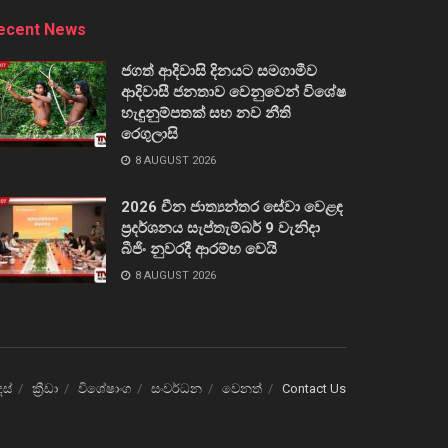
ecent News
ජගත් ආදිවාසි දිනයට සමගාමීව
ආදිවාසී ජනතාව වෙනුවෙන් විශේෂ
හැඳුනුම්පතක් සහ නව නීති
රෙගුලාසි
8 AUGUST 2026
2026 චීන ජාත්‍යන්තර සේවා වෙළඳ
ප්‍රදර්ශනය සැප්තැම්බර් 9 වැනිදා
බීජිං නුවරදී ආරම්භ වෙයි
8 AUGUST 2026
ෙස්
ක්‍රීඩා
විශේෂාංග
සංවර්ධන
වෙනත්
Contact Us