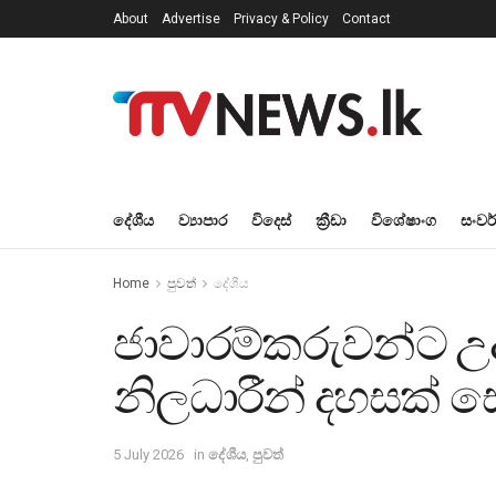
About
Advertise
Privacy & Policy
Contact
දේශීය
ව්‍යාපාර
විදෙස්
ක්‍රීඩා
විශේෂාංග
සංවර
Home
පුවත්
දේශීය
ජාවාරම්කරුවන්ට උ
නිලධාරීන් දහසක් 
5 July 2026
in
දේශීය
,
පුවත්