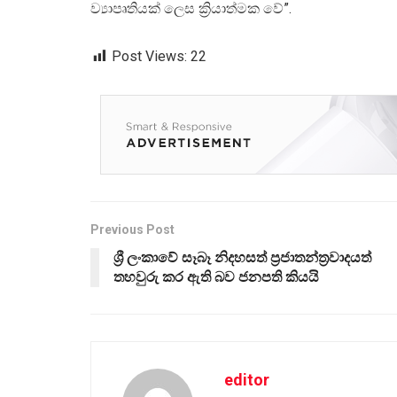
ව්‍යාපෘතියක් ලෙස ක්‍රියාත්මක වේ”.
Post Views:
22
Previous Post
ශ්‍රී ලංකාවේ සෑබෑ නිදහසත් ප්‍රජාතන්ත්‍රවාදයත්
තහවුරු කර ඇති බව ජනපති කියයි
editor