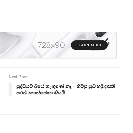
Next Post
යුද්ධයට බයේ හැංගුණේ නෑ – හිටපු යුධ හමුදාපති
සරත් ෆොන්සේකා කියයි