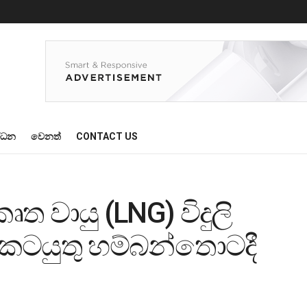
්ධන
වෙනත්
CONTACT US
රවකෘත වායු (LNG) විදුලි
් කටයුතු හම්බන්තොටදී