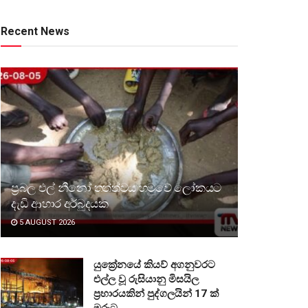
Recent News
ප්‍රබල එල් නීනෝ තත්ත්වය හමුවේ ලෝකයට
දැඩි ආහාර අර්බුදයක
5 AUGUST 2026
යුක්‍රේනයේ කියව් අගනුවරට
එල්ල වූ රුසියානු මිසයිල
ප්‍රහාරයකින් පුද්ගලයින් 17 ක්
මරුට