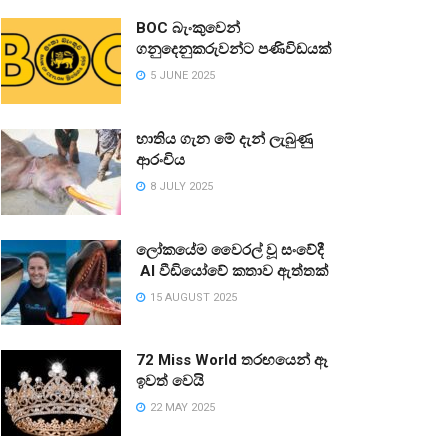
BOC බැංකුවෙන්
ගනුදෙනුකරුවන්ට පණිවිඩයක්
5 JUNE 2025
භාතිය ගැන මේ දැන් ලැබුණු
ආරංචිය
8 JULY 2025
ලෝකයේම වෛරල් වූ සංවේදී
AI වීඩියෝවේ කතාව ඇත්තක්
15 AUGUST 2025
72 Miss World තරඟයෙන් ඈ
ඉවත් වෙයි
22 MAY 2025