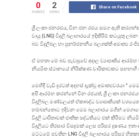
0
2
Share on Facebook
SHARES
VIEWS
ශ්‍රී ලංකා ජනරජය, චීන ජන රජය සමග ඇති කරගන්නා 
වායු (LNG) විදුලි බලාගාරයේ ඉදිකිරීම් කටයුතු ල
බව විදුලිබල හා පුනර්ජනනීය බලශක්ති අමාත්‍ය රංජ
ඒ මහතා මේ බව පැවසුවේ අදාල ව්‍යාපෘතිය ආරම්භ 
නියමිත ස්ථානයේ නිරීක්ෂණ චාරිකාවකට සහභාගී 
මෙහිදී වැඩි දුරටත් අදහස් දැක්වූ අමාත්‍යවරයා ” මෙම
අපි ආරම්භ කරන්නේ චීන රජයත්, ශ්‍රී ලංකා ජනරජය
විදුලිබල මණ්ඩලයත් ඒකාබද්ධ ව්‍යාපෘතියක් වශයෙන
හම්බන්තොට ඉදිවන මෙම බලාගාරය මගින් මෙගා
විදුලි ධාරිතාවක් ජාතික පද්ධතියට එක් කිරීමට නියම
විදුලියට තිරසාර විසදුමක් ලෙස පරිසර දූෂණය ඉතා
මට්ටමේ පවතින LNG විදුලි බලාගාරය පරිසර හිතකා