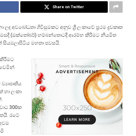
Share on Twitter
ලද අවබෝධතා ගිවිසුමකට අනුව ශ්‍රී ලංකාවේ ප්‍රථම ද්‍රවකෘත
බන මසදී (ඔක්තෝබර්) හම්බන්තොටදී ආරම්භ කිරීමට නියමිත
ිත් සියඹලාපිටිය මහතා පවසයි.
කිරීමට
වෙමින්.
 ව්‍යාපෘතිය
ත් හා ලංකා
්.
වොට 300ක
ිතයි. රටේ
 අවම
මී