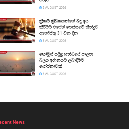
5 AUGUST 2026
ක්‍රිකට් ක්‍රීඩකයන්ගේ බදු අය
කිරීමට එරෙහි පෙත්සමේ තීන්දුව
අගෝස්තු 31 වන දින
5 AUGUST 2026
හෝමුස් සමුද්‍ර සන්ධියේ පාලන
බලය ඉරානයට ලබාදීමට
යෝජනාවක්
5 AUGUST 2026
ecent News