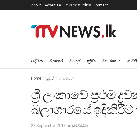
About
Advertise
Privacy & Policy
Contact
දේශීය
ව්‍යාපාර
විදෙස්
ක්‍රීඩා
විශේෂාංග
සංවර
Home
පුවත්
සංවර්ධන
ශ්‍රී ලංකාවේ ප්‍රථම ද්‍
බලාගාරයේ ඉදිකිරීම
28 September 2018
in
සංවර්ධන