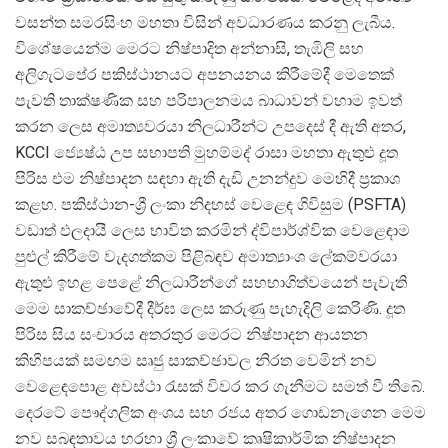
වසන්ත සමරසිංහ මහතා විසින් අවධාරණය කරනු ලැබීය.
විශේෂයෙන්ම මෙරට නිෂ්පාදිත අන්නාසි, තැඹිලි සහ
අලිගැටපේර පකිස්ථානයට අපනයනය කිරීමේදී මෙතෙක්
පැවති තාක්ෂණික සහ පරිපාලනමය බාධාවන් වහාම ඉවත්
කරන ලෙස අමාත්
යවරයා නිලධාරීන්ට උපදෙස් දී ඇති අතර,
KCCI ජ්
යෙෂ්ඨ උප සභාපති මුහම්මද් රාසා මහතා ඇතුළු දූත
පිරිස එම නිෂ්පාදන සඳහා ඇති දැඩි උනන්දුව මෙහිදී ප්
රකාශ
කළහ. පකිස්ථාන-ශ්
රී ලංකා නිදහස් වෙළෙඳ ගිවිසුම (PSFTA)
වඩාත් ඵලදායී ලෙස භාවිත කරමින් ද්විපාර්ශ්වික වෙළෙඳාම
පුළුල් කිරීමේ වැදගත්කම පිළිබඳව අමාත්
යාංශ ලේකම්වරයා
ඇතුළු ඉහළ පෙළේ නිලධාරීන්ගේ සහභාගිත්වයෙන් පැවැති
මෙම සාකච්ඡාවේදී දීර්ඝ ලෙස කරුණු පැහැදිලි කෙරිණි. දූත
පිරිස සිය සංචාරය අතරතුර මෙරට නිෂ්පාදන ආයතන
කිහිපයක් සමඟම සෘජු සාකච්ඡාවල නිරත වෙමින් නව
වෙළෙඳපොළ අවස්ථා රැසක් විවර කර ගැනීමට සමත් වී තිබේ.
දෙරටේ පෞද්ගලික අංශය සහ රජය අතර ගොඩනැගෙන මෙම
නව සබඳතාවය හරහා ශ්
රී ලංකාවේ කෘෂිකාර්මික නිෂ්පාදන