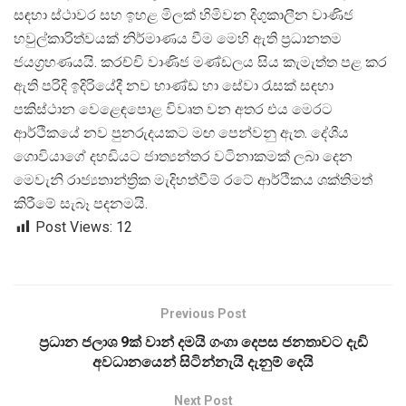
සඳහා ස්ථාවර සහ ඉහළ මිලක් හිමිවන දිගුකාලීන වාණිජ
හවුල්කාරිත්වයක් නිර්මාණය වීම මෙහි ඇති ප්
රධානතම
ජයග්
රහණයයි. කරච්චි වාණිජ මණ්ඩලය සිය කැමැත්ත පළ කර
ඇති පරිදි ඉදිරියේදී නව භාණ්ඩ හා සේවා රැසක් සඳහා
පකිස්ථාන වෙළෙඳපොළ විවෘත වන අතර එය මෙරට
ආර්ථිකයේ නව පුනරුදයකට මඟ පෙන්වනු ඇත. දේශීය
ගොවියාගේ දහඩියට ජාත්
යන්තර වටිනාකමක් ලබා දෙන
මෙවැනි රාජ්
යතාන්ත්
රික මැදිහත්වීම් රටේ ආර්ථිකය ශක්තිමත්
කිරීමේ සැබෑ පදනමයි.
Post Views:
12
Previous Post
ප්‍රධාන ජලාශ 9ක් වාන් දමයි ගංගා දෙපස ජනතාවට දැඩි
අවධානයෙන් සිටින්නැයි දැනුම් දෙයි
Next Post