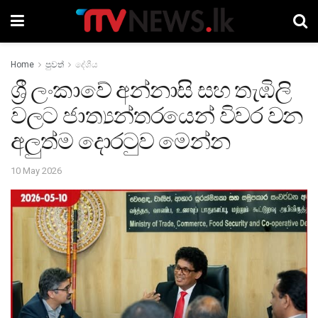
Home
පුවත්
දේශීය
ශ්‍රී ලංකාවේ අන්නාසි සහ තැඹිලි
වලට ජාත්‍යන්තරයෙන් විවර වන
අලුත්ම දොරටුව මෙන්න
10 May 2026