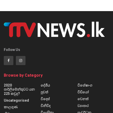
Follow Us
Browse by Category
2020
දේශීය
විශේෂාංග
පාර්ලිමේන්තුවට යන
පුවත්
වීඩියෝ
225 කවුද?
විදෙස්
වෙනත්
Uncategorised
විනිවිද
ව්‍යාපාර
කාලගුණ
විලාසිතා
සංවර්ධන