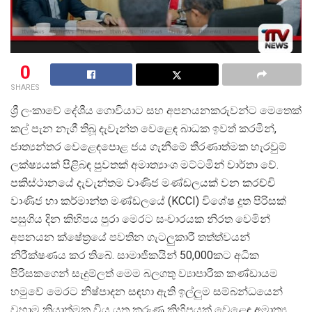
0
SHARES
ශ්
රී ලංකාවේ දේශීය ගොවියාට සහ අපනයනකරුවන්ට මෙතෙක්
කල් පැන නැගී තිබූ දැවැන්ත වෙළෙඳ බාධක ඉවත් කරමින්,
ජාත්
යන්තර වෙළෙඳපොළ ජය ගැනීමේ තීරණාත්මක හැරවුම්
ලක්ෂ්
යයක් පිළිබඳ පුවතක් අමාත්
යාංශ මට්ටමින් වාර්තා වේ.
පකිස්ථානයේ දැවැන්තම වාණිජ මණ්ඩලයක් වන කරච්චි
වාණිජ හා කර්මාන්ත මණ්ඩලයේ (KCCI) විශේෂ දූත පිරිසක්
පසුගිය දින කිහිපය පුරා මෙරට සංචාරයක නිරත වෙමින්
අපනයන ක්ෂේත්
රයේ පවතින ගැටලුකාරී තත්ත්වයන්
නිරීක්ෂණය කර තිබේ. සාමාජිකයින් 50,000කට අධික
පිරිසකගෙන් සැදුම්ලත් මෙම බලගතු ව්
යාපාරික කණ්ඩායම
හමුවේ මෙරට නිෂ්පාදන සඳහා ඇති ඉල්ලුම සම්බන්ධයෙන්
වහාම ක්
රියාත්මක විය යුතු කරුණු කිහිපයක් වෙළෙඳ අමාත්