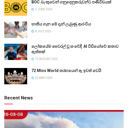
BOC බැංකුවෙන් ගනුදෙනුකරුවන්ට පණිවිඩයක්
5 JUNE 2025
භාතිය ගැන මේ දැන් ලැබුණු ආරංචිය
8 JULY 2025
ලෝකයේම වෛරල් වූ සංවේදී AI වීඩියෝවේ කතාව
ඇත්තක්
15 AUGUST 2025
72 Miss World තරඟයෙන් ඈ ඉවත් වෙයි
22 MAY 2025
Recent News