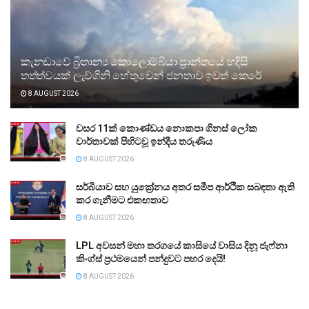
කැනඩාවේ බ්‍රිතාන්‍ය කොලොම්බියා ප්‍රාන්තයේ හදිසි
තත්ත්වයක් ලැව්ගිනි හේතුවෙන් ජනතාව ඉවත් කෙරේ
8 AUGUST 2026
වසර 11ක් කොණ්ඩය නොකපා ගිනස් ලෝක
වාර්තාවක් පිහිටවූ ඉන්දීය තරුණිය
8 AUGUST 2026
සර්බියාව සහ යුක්‍රේනය අතර සමීප ආර්ථික සබඳතා ඇති
කර ගැනීමට එකඟතාව
8 AUGUST 2026
LPL අවසන් මහා තරගයේ කාසියේ වාසිය දිනූ ජැෆ්නා
කිංග්ස් ප්‍රථමයෙන් පන්දුවට පහර දෙයි!
8 AUGUST 2026