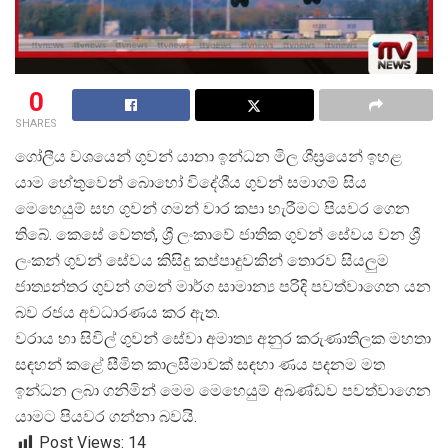
0
SHARES
ගෝලීය වශයෙන් ගුවන් යානා ඉන්ධන මිල ශීඝ්
රයෙන් ඉහළ
යාම හේතුවෙන් බොහෝ විදේශීය ගුවන් සමාගම් සිය
මෙහෙයුම් සහ ගුවන් ගමන් වාර කපා හැරීමට පියවර ගෙන
තිබේ. කෙසේ වෙතත්, ශ්
රී ලංකාවේ ජාතික ගුවන් සේවය වන ශ්
ලංකන් ගුවන් සේවය කිසිදු කප්පාදුවකින් තොරව සියලුම
ජාත්
යන්තර ගුවන් ගමන් මාර්ග සාමාන්
ය පරිදි පවත්වාගෙන යන
බව රජය අවධාරණය කර ඇත.
වරාය හා සිවිල් ගුවන් සේවා අමාත්
ය අනුර කරුණාතිලක මහතා
සඳහන් කළේ සීමිත කාලසීමාවක් සඳහා ණය පදනම මත
ඉන්ධන ලබා ගනිමින් මෙම මෙහෙයුම් අඛණ්ඩව පවත්වාගෙන
යාමට පියවර ගන්නා බවයි.
Post Views:
14