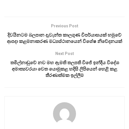
Previous Post
දිවයිනටම බලපාන දැවැන්ත කාලගුණ විපර්යාසයක් හමුවේ
ආපදා කළමනාකරණ මධ්‍යස්ථානයෙන් විශේෂ නිවේදනයක්
Next Post
තමිල්නාඩුවේ නව මහ ඇමති තලපති විජේ ඉන්දීය විදේශ
අමාත්‍යවරයා වෙත යොමුකළ හදිසි ලිපියෙන් හෙළි කළ
තීරණාත්මක ඉල්ලීම