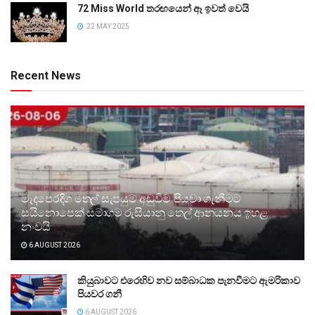
72 Miss World තරඟයෙන් ඈ ඉවත් වෙයි
22 MAY 2025
Recent News
මැදපෙරදිග තෙල් සැපයුම අඩුවීම පියවා ගැනීමට
සයිනොපෙක් සමාගම රුසියානු තෙල් ආනයනය ඉහළ
නංවයි
6 AUGUST 2026
කියුබාවට එරෙහිව නව සම්බාධක පැනවීමට ඇමරිකාව
පියවර ගනී
6 AUGUST 2026