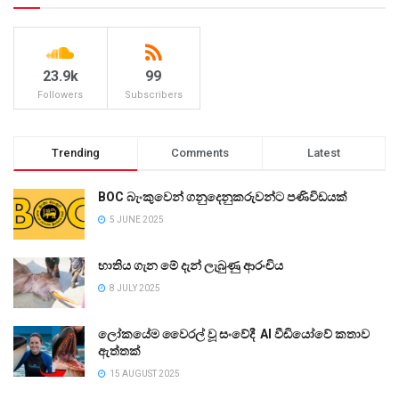
23.9k
99
Followers
Subscribers
Trending
Comments
Latest
BOC බැංකුවෙන් ගනුදෙනුකරුවන්ට පණිවිඩයක්
5 JUNE 2025
භාතිය ගැන මේ දැන් ලැබුණු ආරංචිය
8 JULY 2025
ලෝකයේම වෛරල් වූ සංවේදී AI වීඩියෝවේ කතාව
ඇත්තක්
15 AUGUST 2025