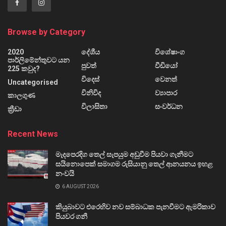
Browse by Category
2020
දේශීය
විශේෂාංග
පාර්ලිමේන්තුවට යන
පුවත්
වීඩියෝ
225 කවුද?
විදෙස්
වෙනත්
Uncategorised
විනිවිද
ව්‍යාපාර
කාලගුණ
විලාසිතා
සංවර්ධන
ක්‍රීඩා
Recent News
මැදපෙරදිග තෙල් සැපයුම අඩුවීම පියවා ගැනීමට
සයිනොපෙක් සමාගම රුසියානු තෙල් ආනයනය ඉහළ
නංවයි
6 AUGUST 2026
කියුබාවට එරෙහිව නව සම්බාධක පැනවීමට ඇමරිකාව
පියවර ගනී