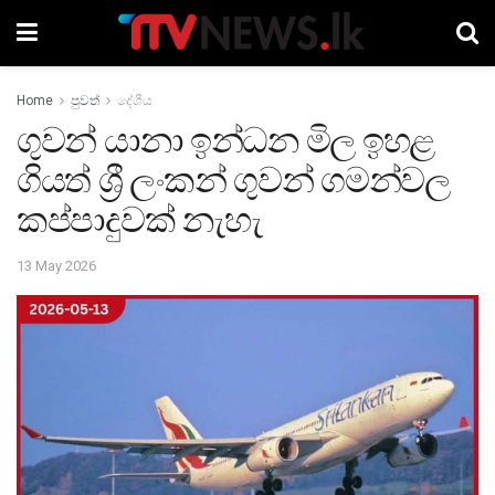
Home
පුවත්
දේශීය
ගුවන් යානා ඉන්ධන මිල ඉහළ
ගියත් ශ්‍රී ලංකන් ගුවන් ගමන්වල
කප්පාදුවක් නැහැ
13 May 2026