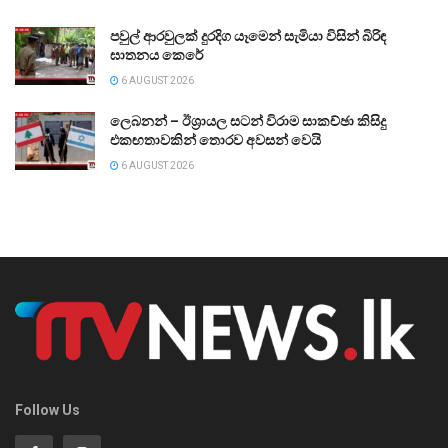
පවුල් ආරවුලක් දුරදිග යෑමෙන් සැමියා විසින් බිරිඳ
ඝාතනය කෙරේ
6 AUGUST 2026
ලෙබනන් – ඊශ්‍රායල සටන් විරාම සාකච්ඡා කිසිදු
එකඟතාවකින් තොරව අවසන් වෙයි
6 AUGUST 2026
Follow Us