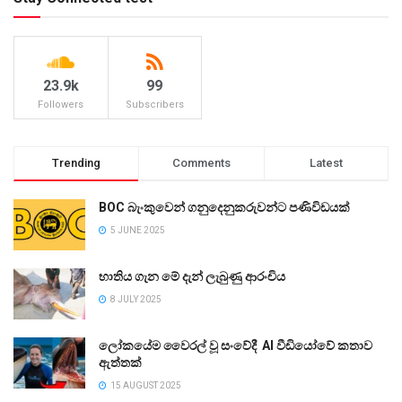
23.9k
99
Followers
Subscribers
Trending
Comments
Latest
BOC බැංකුවෙන් ගනුදෙනුකරුවන්ට පණිවිඩයක්
5 JUNE 2025
භාතිය ගැන මේ දැන් ලැබුණු ආරංචිය
8 JULY 2025
ලෝකයේම වෛරල් වූ සංවේදී AI වීඩියෝවේ කතාව
ඇත්තක්
15 AUGUST 2025