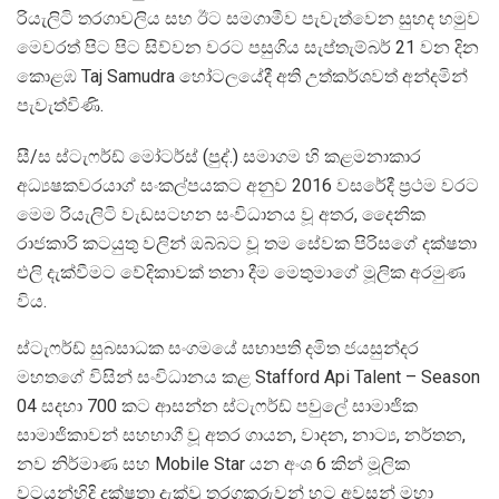
රියැලිටි තරගාවලිය සහ ඊට සමගාමීව පැවැත්වෙන සුහද හමුව
මෙවරත් පිට පිට සිව්වන වරට පසුගිය සැප්තැම්බර් 21 වන දින
කොළඹ Taj Samudra හෝටලයේදී අති උත්කර්ශවත් අන්දමින්
පැවැත්විණි.
සී/ස ස්ටැෆර්ඩ් මෝටර්ස් (පුද්.) සමාගම හි කළමනාකාර
අධ්‍යෂකවරයාග් සංකල්පයකට අනුව 2016 වසරේදී ප්‍රථම වරට
මෙම රියැලිටි වැඩසටහන සංවිධානය වූ අතර, දෛනික
රාජකාරි කටයුතු වලින් ඔබ්බට වූ තම සේවක පිරිසගේ දක්ෂතා
එලි දැක්වීමට වේදිකාවක් තනා දීම මෙතුමාගේ මූලික අරමුණ
විය.
ස්ටැෆර්ඩ් සුබසාධක සංගමයේ සභාපති දමිත ජයසුන්දර
මහතගේ විසින් සංවිධානය කළ Stafford Api Talent – Season
04 සදහා 700 කට ආසන්න ස්ටැෆර්ඩ් පවුලේ සාමාජික
සාමාජිකාවන් සහභාගී වූ අතර ගායන, වාදන, නාට්‍ය, නර්තන,
නව නිර්මාණ සහ Mobile Star යන අංශ 6 කින් මූලික
වටයන්හිදි දක්ෂතා දැක්වූ තරගකරුවන් හට අවසන් මහා