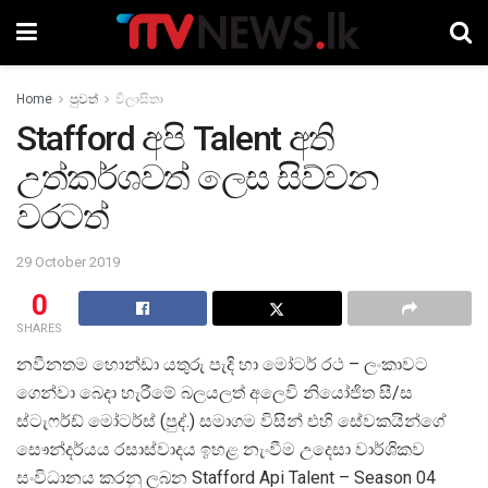
Home
පුවත්
විලාසිතා
Stafford අපි Talent අති
උත්කර්ශවත් ලෙස සිව්වන
වරටත්
29 October 2019
0
SHARES
නවීනතම හොන්ඩා යතුරු පැදි හා මෝටර් රථ – ලංකාවට
ගෙන්වා බෙදා හැරීමේ බලයලත් අලෙවි නියෝජිත සී/ස
ස්ටැෆර්ඩ් මෝටර්ස් (පුද්.) සමාගම විසින් එහි සේවකයින්ගේ
සෞන්දර්යය රසාස්වාදය ඉහළ නැංවීම උදෙසා වාර්ශිකව
සංවිධානය කරනු ලබන Stafford Api Talent – Season 04