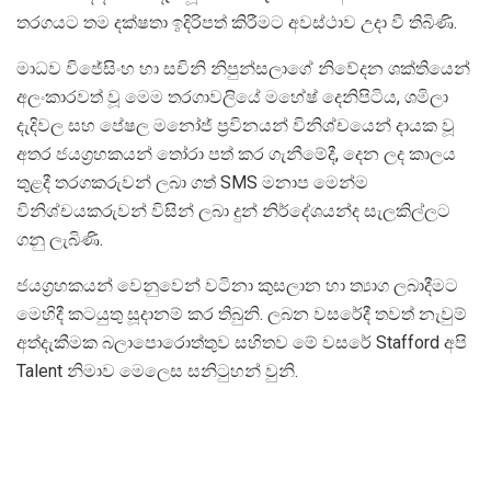
තරගයට තම දක්ෂතා ඉදිරිපත් කිරීමට අවස්ථාව උදා වී තිබිණි.
මාධව විජේසිංහ හා සචිනි නිපුන්සලාගේ නිවේදන ශක්තියෙන්
අලංකාරවත් වූ මෙම තරගාවලියේ මහේෂ් දෙනිපිටිය, ශමිලා
දැදිවල සහ පේෂල මනෝජ් ප්‍රවිනයන් විනිශ්චයෙන් දායක වූ
අතර ජයග්‍රහකයන් තෝරා පත් කර ගැනීමේදී, දෙන ලද කාලය
තුළදී තරගකරුවන් ලබා ගත් SMS මනාප මෙන්ම
විනිශ්චයකරුවන් විසින් ලබා දුන් නිර්දේශයන්ද සැලකිල්ලට
ගනු ලැබිණි.
ජයග්‍රහකයන් වෙනුවෙන් වටිනා කුසලාන හා ත්‍යාග ලබාදීමට
මෙහිදී කටයුතු සූදානම් කර තිබුනි. ලබන වසරේදී තවත් නැවුම්
අත්දැකීමක බලාපොරොත්තුව සහිතව මේ වසරේ Stafford අපි
Talent නිමාව මෙලෙස සනිටුහන් වුනි.