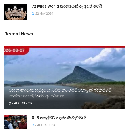
72 Miss World තරඟයෙන් ඈ ඉවත් වෙයි
22 MAY 2025
Recent News
සේනානායක සමුද්‍රයේ ධීවර නැංගුරම්පොළක් ඉදිකිරීමේ
යෝජනාව පිළිබඳව අවධානය
7 AUGUST 2026
SLS හෙල්මට් නැත්නම් වැඩ වරදී
7 AUGUST 2026