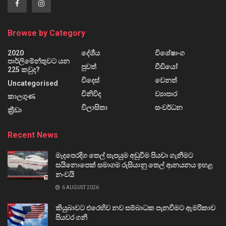
Browse by Category
2020
දේශීය
විශේෂාංග
පාර්ලිමේන්තුවට යන
පුවත්
වීඩියෝ
225 කවුද?
විදෙස්
වෙනත්
Uncategorised
විනිවිද
ව්‍යාපාර
කාලගුණ
විලාසිතා
සංවර්ධන
ක්‍රීඩා
Recent News
මැදපෙරදිග තෙල් සැපයුම අඩුවීම පියවා ගැනීමට
සයිනොපෙක් සමාගම රුසියානු තෙල් ආනයනය ඉහළ
නංවයි
6 AUGUST 2026
කියුබාවට එරෙහිව නව සම්බාධක පැනවීමට ඇමරිකාව
පියවර ගනී