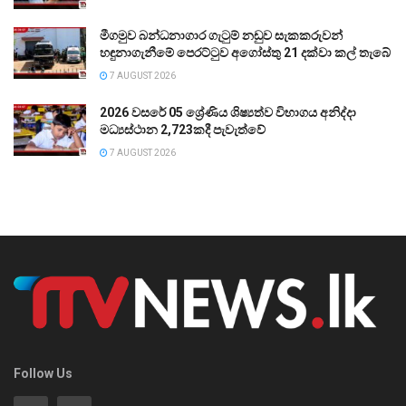
මීගමුව බන්ධනාගාර ගැටුම් නඩුව සැකකරුවන්
හඳුනාගැනීමේ පෙරට්ටුව අගෝස්තු 21 දක්වා කල් තැබේ
7 AUGUST 2026
2026 වසරේ 05 ශ්‍රේණිය ශිෂ්‍යත්ව විභාගය අනිද්දා
මධ්‍යස්ථාන 2,723කදී පැවැත්වේ
7 AUGUST 2026
Follow Us