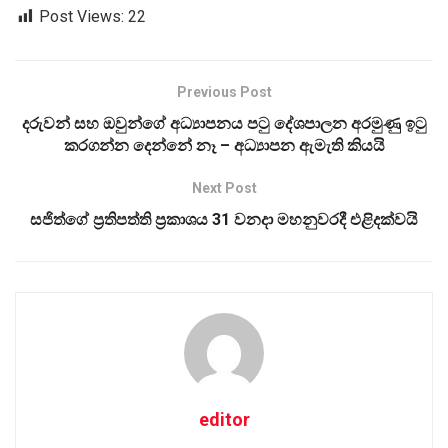
Post Views:
22
Previous Post
දරුවන් සහ ඔවුන්ගේ අධ්‍යාපනය පටු දේශපාලන අරමුණු ඉටු
කරගන්න දෙන්නේ නෑ – අධ්‍යාපන ඇමැති කියයි
Next Post
සජිත්ගේ ප්‍රතිපත්ති ප්‍රකාශය 31 වනදා මහනුවරදී එළිදක්වයි
editor