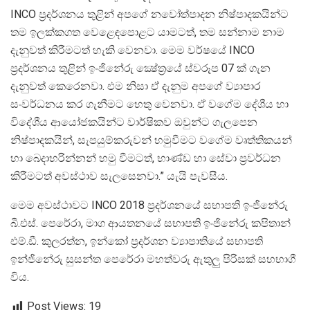
INCO ප්‍රදර්ශනය තුළින් අපගේ නවෝත්පාදන නිෂ්පාදකයින්ට
තම ඉලක්කගත වෙළෙඳපොළට යාමටත්, තම සන්නාම නාම
දැනුවත් කිරීමටත් හැකි වෙනවා. මෙම වර්ෂයේ INCO
ප්‍රදර්ශනය තුළින් ඉංජිනේරු ක්‍ෂේත්‍රයේ ස්වරූප 07 ක් ගැන
දැනුවත් කෙරෙනවා. එම නිසා ඒ දැනුම අපගේ ව්‍යාපාර
සංවර්ධනය කර ගැනීමට හෙතු වෙනවා. ඒ වගේම දේශීය හා
විදේශීය ආයෝජකයින්ට වාර්ෂිකව ඔවුන්ට ගැලපෙන
නිෂ්පාදකයින්, සැපයුම්කරුවන් හමුවීමට වගේම වෘත්තිකයන්
හා බෙදාහරින්නන් හමු වීමටත්, භාණ්ඩ හා ‍සේවා ප්‍රවර්ධන
කිරීමටත් අවස්ථාව සැලසෙනවා.” යැයි පැවසීය.
මෙම අවස්ථාවට INCO 2018 ප්‍රදර්ශනයේ සභාපති ඉංජිනේරු
බී.එස්. පෙරේරා, මාග ආයතනයේ සභාපති ඉංජිනේරු කපිතාන්
එම්.ඩී. කුලරත්න, ඉන්කෝ ප්‍රදර්ශන ව්‍යාපාතියේ සභාපති
ඉන්ජිනේරු සුසන්ත පෙරේරා මහත්වරු ඇතුලු පිරිසක් සහභාගී
විය.
Post Views:
19