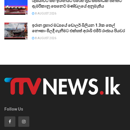
රුසියාවට සහ ඉරානයට එරෙහි දැඩි සම්බාධක පනතට
ඇමරිකානු සෙනෙට් මණ්ඩලයේ අනුමැතිය
8 AUGUST 2026
ඉරාන ප්‍රහාර මධ්‍යයේ ඩොලර් බිලියන 1.3ක තෙල්
නෞකා මිලදී ගැනීමට එක්සත් අරාබි එමීර් රාජ්‍යය පියවර
8 AUGUST 2026
Follow Us