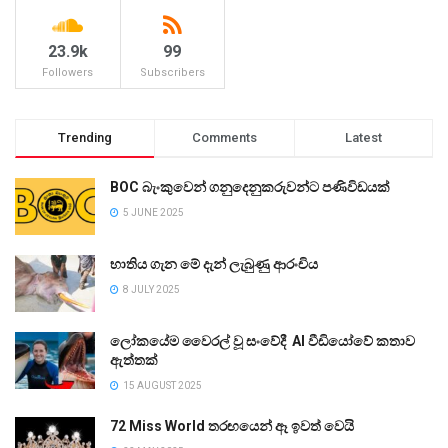
23.9k
99
Followers
Subscribers
Trending
Comments
Latest
BOC බැංකුවෙන් ගනුදෙනුකරුවන්ට පණිවිඩයක්
5 JUNE 2025
භාතිය ගැන මේ දැන් ලැබුණු ආරංචිය
8 JULY 2025
ලෝකයේම වෛරල් වූ සංවේදී AI වීඩියෝවේ කතාව
ඇත්තක්
15 AUGUST 2025
72 Miss World තරඟයෙන් ඈ ඉවත් වෙයි