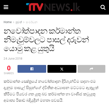
Home
පුවත්
සංවර්ධන
නවෝත්පාදන කර්මාන්ත
නිමැවුම්වලට පාසල් දරුවන්
යොමු කළ යුතුයි
24 June 2018
0
SHARES
කර්මාන්ත ක්‍ෂේත්‍රයේ නවෝත්පාදන දිරිගැන්වීම සඳහා එම
දැනුම පාසැල් සිසුන්ගේ ද්වීතීක අධ්‍යාපන මට්ටමට ඇතුළත්
කිරීමට පියවර ගත යුතු බව කර්මාන්ත හා වාණිජ කටුයුතු
අමාත්‍ය රිෂාඩ් බදියුදීන් මහතා පවසයි.