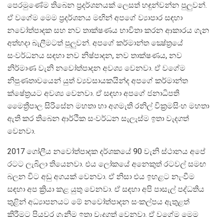
පෙරමුණේම තිබෙන ප්‍රදර්ශනයක් ලෙසත් හඳුන්වන්න පුලුවන්.
ඒ වගේම මෙම ප්‍රදර්ශනය මඟින් අපගේ ව්‍යාපාර සඳහා
නවෝත්පාදක සහ නව තාක්ෂණය භාවිතා කරන ආකාරය ගැන
අත්හදා බැලීමටත් පුලුවන්. අපගේ කර්මාන්ත ක්‍ෂේත්‍රයේ
සංවර්ධනය සඳහා නව නිෂ්පාදන, නව තාක්ෂණය, නව
නිර්මාණ වැනි නවෝත්පාදන අවශ්‍ය වෙනවා. ඒ වගේම
නිපුණතාවයෙන් යුත් ව්‍යවසායකයින්ද අපගේ කර්මාන්ත
ක්ෂේත්‍රයට අවශ්‍ය වෙනවා. ඒ සඳහා අපගේ ජනාධිපති
මෛත්‍රීපාල සිරිසේන මහතා හා අගමැති රනිල් වික්‍රමසිංහ මහතා
ඇති කර තිබෙන ආර්ථික සංවර්ධන සැලැස්ම ඉතා වැදගත්
වෙනවා.
2017 ගෝලීය නවෝත්පාදක දර්ශකයේ 90 වැනි ස්ථානය අපේ
රටට ලැබිලා තියෙනවා. එය ලෝකයේ අනෙකුත් රටවල් සමඟ
බලන විට අඩු අගයක් වෙනවා. ඒ නිසා එය ඉහළට නැංවීම
සඳහා අප ක්‍රියා කළ යුතු වෙනවා. ඒ සඳහා අපි පාසැල් පද්ධතිය
තුළින් අධ්‍යාපනයට මේ නවෝත්පාදන සංකල්පය ඇතුළත්
කිරීමට පියවර ගැනීම ඉතා වැදගත් වෙනවා. ඒ වගේම මෙම