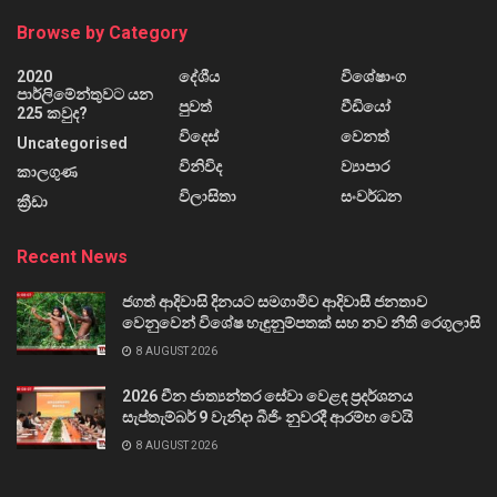
Browse by Category
2020
දේශීය
විශේෂාංග
පාර්ලිමේන්තුවට යන
පුවත්
වීඩියෝ
225 කවුද?
විදෙස්
වෙනත්
Uncategorised
විනිවිද
ව්‍යාපාර
කාලගුණ
විලාසිතා
සංවර්ධන
ක්‍රීඩා
Recent News
ජගත් ආදිවාසි දිනයට සමගාමීව ආදිවාසී ජනතාව
වෙනුවෙන් විශේෂ හැඳුනුම්පතක් සහ නව නීති රෙගුලාසි
8 AUGUST 2026
2026 චීන ජාත්‍යන්තර සේවා වෙළඳ ප්‍රදර්ශනය
සැප්තැම්බර් 9 වැනිදා බීජිං නුවරදී ආරම්භ වෙයි
8 AUGUST 2026