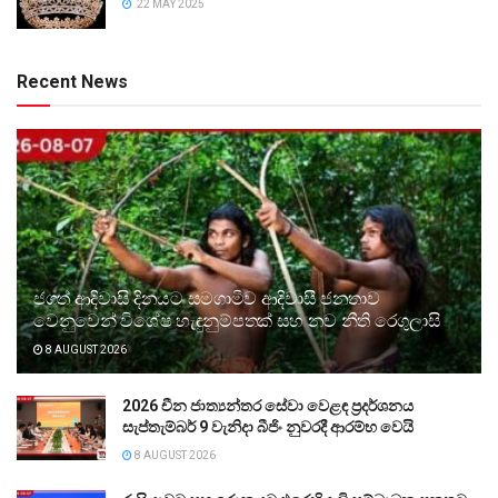
22 MAY 2025
Recent News
ජගත් ආදිවාසි දිනයට සමගාමීව ආදිවාසී ජනතාව
වෙනුවෙන් විශේෂ හැඳුනුම්පතක් සහ නව නීති රෙගුලාසි
8 AUGUST 2026
2026 චීන ජාත්‍යන්තර සේවා වෙළඳ ප්‍රදර්ශනය
සැප්තැම්බර් 9 වැනිදා බීජිං නුවරදී ආරම්භ වෙයි
8 AUGUST 2026