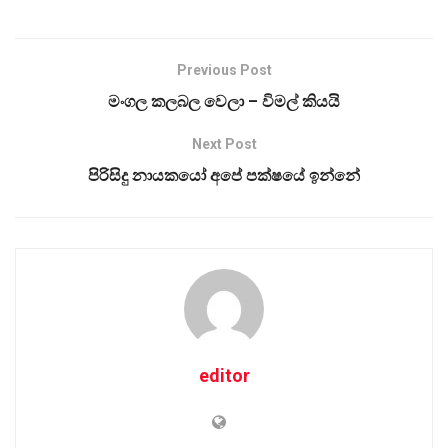
Previous Post
මංගල කලබල වෙලා – විමල් කියයි
Next Post
පිරිසිදු නායකයෝ අපේ පක්ෂයේ ඉන්නේ
editor