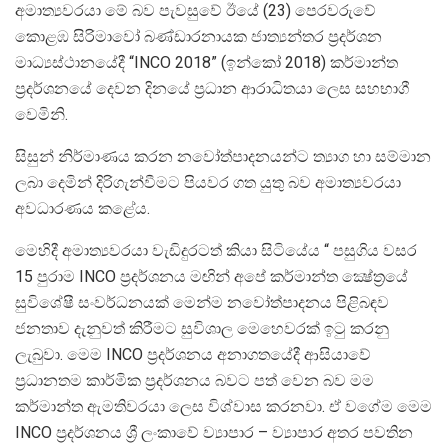
අමාත්‍යවරයා මේ බව පැවසුවේ ඊයේ (23) පෙරවරුවේ
කොළඹ සිරිමාවෝ බණ්ඩාරනායක ජාත්‍යන්තර ප්‍රදර්ශන
මාධ්‍යස්ථානයේදී “INCO 2018” (ඉන්කෝ 2018) කර්මාන්ත
ප්‍රදර්ශනයේ දෙවන දිනයේ ප්‍රධාන ආරාධිතයා ලෙස සහභාගී
වෙමිනි.
සිසුන් නිර්මාණය කරන නවෝත්පාදනයන්ට ත්‍යාග හා සම්මාන
ලබා දෙමින් දිරිගැන්වීමට පියවර ගත යුතු බව අමාත්‍යවරයා
අවධාරණය කළේය.
මෙහිදී අමාත්‍යවරයා වැඩිදුරටත් කියා සිටියේය “ පසුගිය වසර
15 පුරාම INCO ප්‍රදර්ශනය මඟින් අපේ කර්මාන්ත ක්‍ෂේත්‍රයේ
සුවිශේෂී සංවර්ධනයක් මෙන්ම නවෝත්පාදනය පිළිබඳව
ජනතාව දැනුවත් කිරීමට සුවිශාල මෙහෙවරක් ඉටු කරනු
ලැබුවා. මෙම INCO ප්‍රදර්ශනය අනාගතයේදී ආසියාවේ
ප්‍රධානතම කාර්මික ප්‍රදර්ශනය බවට පත් වෙන බව මම
කර්මාන්ත ඇමතිවරයා ලෙස විශ්වාස කරනවා. ඒ වගේම මෙම
INCO ප්‍රදර්ශනය ශ්‍රී ලංකාවේ ව්‍යාපාර – ව්‍යාපාර අතර පවතින