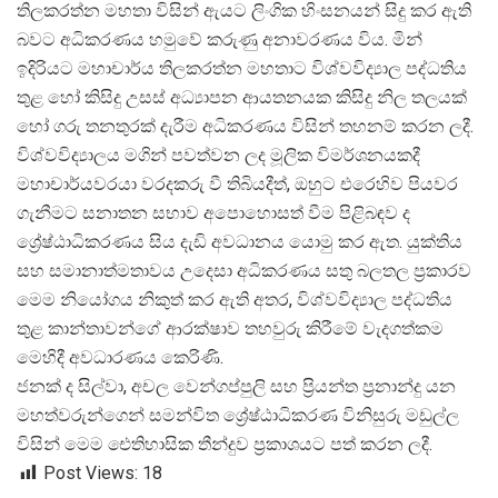
තිලකරත්න මහතා විසින් ඇයට ලිංගික හිංසනයන් සිදු කර ඇති
බවට අධිකරණය හමුවේ කරුණු අනාවරණය විය. මින්
ඉදිරියට මහාචාර්ය තිලකරත්න මහතාට විශ්වවිද්
යාල පද්ධතිය
තුළ හෝ කිසිදු උසස් අධ්
යාපන ආයතනයක කිසිදු නිල තලයක්
හෝ ගරු තනතුරක් දැරීම අධිකරණය විසින් තහනම් කරන ලදී.
විශ්වවිද්
යාලය මගින් පවත්වන ලද මූලික විමර්ශනයකදී
මහාචාර්යවරයා වරදකරු වී තිබියදීත්, ඔහුට එරෙහිව පියවර
ගැනීමට සනාතන සභාව අපොහොසත් වීම පිළිබඳව ද
ශ්
රේෂ්ඨාධිකරණය සිය දැඩි අවධානය යොමු කර ඇත. යුක්තිය
සහ සමානාත්මතාවය උදෙසා අධිකරණය සතු බලතල ප්
රකාරව
මෙම නියෝගය නිකුත් කර ඇති අතර, විශ්වවිද්
යාල පද්ධතිය
තුළ කාන්තාවන්ගේ ආරක්ෂාව තහවුරු කිරීමේ වැදගත්කම
මෙහිදී අවධාරණය කෙරිණි.
ජනක් ද සිල්වා, අචල වෙන්ගප්පුලි සහ ප්
රියන්ත ප්
රනාන්දු යන
මහත්වරුන්ගෙන් සමන්විත ශ්
රේෂ්ඨාධිකරණ විනිසුරු මඩුල්ල
විසින් මෙම ඓතිහාසික තීන්දුව ප්
රකාශයට පත් කරන ලදී.
Post Views:
18