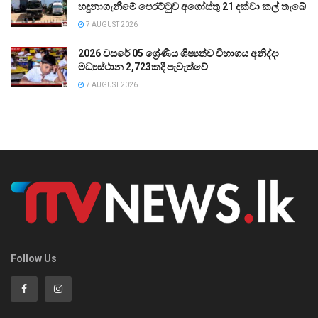
හඳුනාගැනීමේ පෙරට්ටුව අගෝස්තු 21 දක්වා කල් තැබේ
7 AUGUST 2026
2026 වසරේ 05 ශ්‍රේණිය ශිෂ්‍යත්ව විභාගය අනිද්දා
මධ්‍යස්ථාන 2,723කදී පැවැත්වේ
7 AUGUST 2026
Follow Us