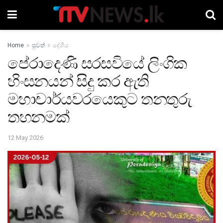
Home
පුවත්
දේශීය
පේරාදෙණි සරසවියේ ලිංගික
හිංසනයන් සිදු කර ඇති
මහාචාර්යවරයෙකුට තනතුරු
තහනමක්
12 May 2026