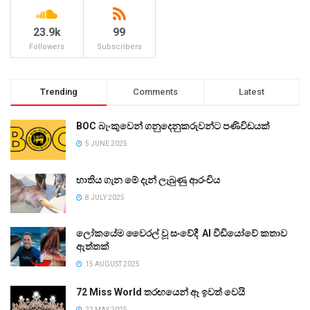
23.9k
99
Followers
Subscribers
Trending
Comments
Latest
BOC බැංකුවෙන් ගනුදෙනුකරුවන්ට පණිවිඩයක්
5 JUNE 2025
භාතිය ගැන මේ දැන් ලැබුණු ආරංචිය
8 JULY 2025
ලෝකයේම වෛරල් වූ සංවේදී AI වීඩියෝවේ කතාව
ඇත්තක්
15 AUGUST 2025
72 Miss World තරඟයෙන් ඈ ඉවත් වෙයි
22 MAY 2025