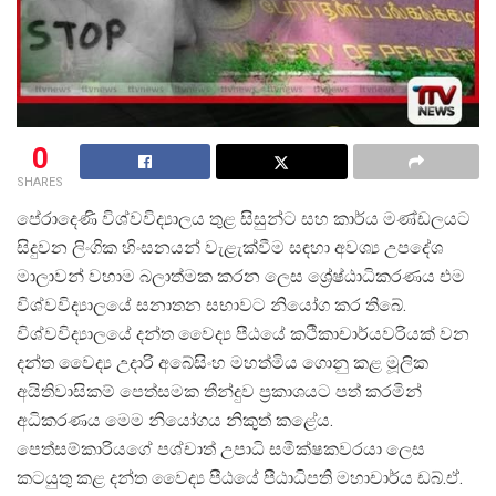
0
SHARES
පේරාදෙණි විශ්වවිද්
යාලය තුළ සිසුන්ට සහ කාර්ය මණ්ඩලයට
සිදුවන ලිංගික හිංසනයන් වැළැක්වීම සඳහා අවශ්
ය උපදේශ
මාලාවන් වහාම බලාත්මක කරන ලෙස ශ්
රේෂ්ඨාධිකරණය එම
විශ්වවිද්
යාලයේ සනාතන සභාවට නියෝග කර තිබේ.
විශ්වවිද්
යාලයේ දන්ත වෛද්
ය පීඨයේ කථිකාචාර්යවරියක් වන
දන්ත වෛද්
ය උදාරි අබේසිංහ මහත්මිය ගොනු කළ මූලික
අයිතිවාසිකම් පෙත්සමක තීන්දුව ප්
රකාශයට පත් කරමින්
අධිකරණය මෙම නියෝගය නිකුත් කළේය.
පෙත්සම්කාරියගේ පශ්චාත් උපාධි සමීක්ෂකවරයා ලෙස
කටයුතු කළ දන්ත වෛද්
ය පීඨයේ පීඨාධිපති මහාචාර්ය ඩබ්.ඒ.