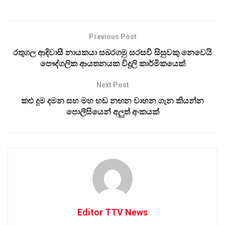
Previous Post
රතුගල ආදිවාසී නායකයා සබරගමු සරසවි සිසුවකු නෙවෙයි
පෞද්ගලික ආයතනයක විදුලි කාර්මිකයෙක්
Next Post
කළු දුම දමන සහ මහ හඬ නඟන වාහන ගැන කියන්න
පොලීසියෙන් අලුත් අංකයක්
Editor TTV News