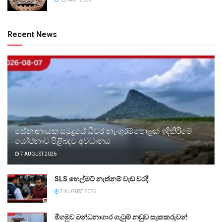
Recent News
සේනානායක සමුද්‍රයේ ධීවර නැංගුරම්පොළක් ඉදිකිරීමේ
යෝජනාව පිළිබඳව අවධානය
7 AUGUST 2026
SLS හෙල්මට් නැත්නම් වැඩ වරදී
7 AUGUST 2026
මීගමුව බන්ධනාගාර ගැටුම් නඩුව සැකකරුවන්