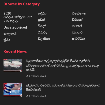
Browse by Category
2020
දේශීය
විශේෂාංග
පාර්ලිමේන්තුවට යන
පුවත්
වීඩියෝ
225 කවුද?
විදෙස්
වෙනත්
Uncategorised
විනිවිද
ව්‍යාපාර
කාලගුණ
විලාසිතා
සංවර්ධන
ක්‍රීඩා
Recent News
මැදපෙරදිග තෙල් සැපයුම අඩුවීම පියවා ගැනීමට
සයිනොපෙක් සමාගම රුසියානු තෙල් ආනයනය ඉහළ
නංවයි
6 AUGUST 2026
කියුබාවට එරෙහිව නව සම්බාධක පැනවීමට ඇමරිකාව
පියවර ගනී
6 AUGUST 2026