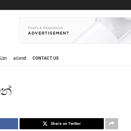
්ධන
වෙනත්
CONTACT US
න්
Share on Twitter