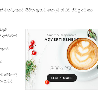
 මහබැංකුවේ සිටින ඇතැම් හොල්මන් බව හිටපු අමාත්‍ය
වැති
 දක්වමින්.
ංකුවේ
ි.
ඉදිරියේදී
ුණ පෑමට