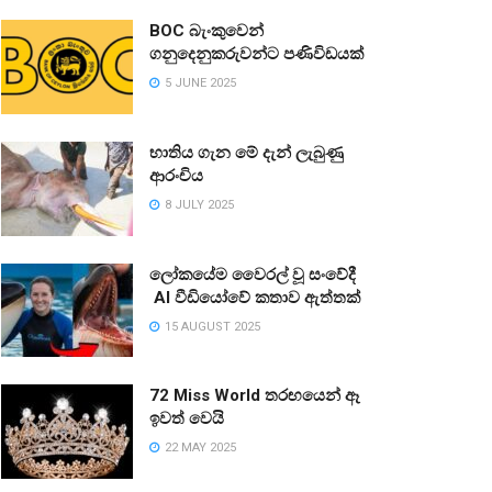
BOC බැංකුවෙන්
ගනුදෙනුකරුවන්ට පණිවිඩයක්
5 JUNE 2025
භාතිය ගැන මේ දැන් ලැබුණු
ආරංචිය
8 JULY 2025
ලෝකයේම වෛරල් වූ සංවේදී
AI වීඩියෝවේ කතාව ඇත්තක්
15 AUGUST 2025
72 Miss World තරඟයෙන් ඈ
ඉවත් වෙයි
22 MAY 2025