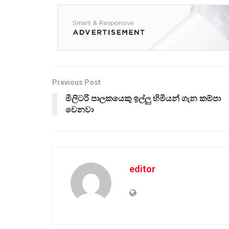
Previous Post
මිලිටරි පාලකයෙකු ඉල්ලු හිමියන් ගැන කම්පා
වෙනවා
editor