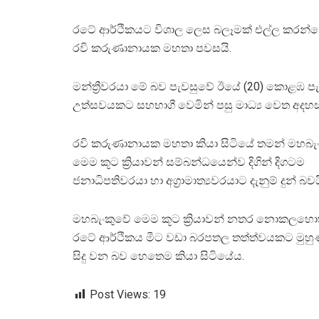
රටේ ආර්ථිකයට විශාල ලෙස බලෑමක් එල්ල කරන්නේ
රවි කරුණානායක මහතා පවසයි.
මන්ත්‍රීවරයා මේ බව පැවසුවේ ඊයේ (20) කොළඹ පැ
උත්සවයකට සහභාගී වෙමින් පසු මාධ්‍ය වෙත අදහස්
රවි කරුණානායක මහතා කියා සිටියේ තමන් මහබැ
මෙම කූට ක්‍රියාවන් සම්බන්ධයෙන්ව දිගින් දිගටම
ජනාධිපතිවරයා හා අග්‍රාමාත්‍යවරයාට දැනුම් දුන් බවය
මහබැංකුවේ මෙම කූට ක්‍රියාවන් නතර නොකලහොත් 
රටේ ආර්ථිකය මීට වඩා බරපතල තත්ත්වයකට මුහ
සිදු වන බව හෙතෙම කියා සිටියේය.
Post Views:
19