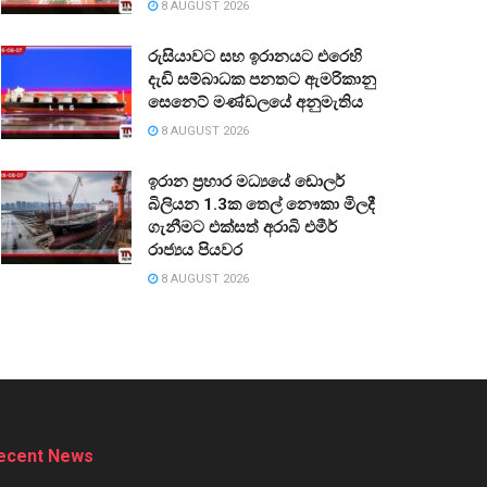
8 AUGUST 2026
රුසියාවට සහ ඉරානයට එරෙහි
දැඩි සම්බාධක පනතට ඇමරිකානු
සෙනෙට් මණ්ඩලයේ අනුමැතිය
8 AUGUST 2026
ඉරාන ප්‍රහාර මධ්‍යයේ ඩොලර්
බිලියන 1.3ක තෙල් නෞකා මිලදී
ගැනීමට එක්සත් අරාබි එමීර්
රාජ්‍යය පියවර
8 AUGUST 2026
ecent News