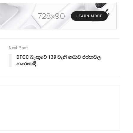
Next Post
DFCC බැංකුවේ 139 වැනි ශාඛාව එප්පාවල
නගරයේදී