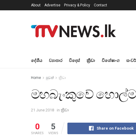
About
Advertise
Privacy & Policy
Contact
දේශීය
ව්‍යාපාර
විදෙස්
ක්‍රීඩා
විශේෂාංග
සංවර
Home
පුවත්
ක්‍රීඩා
මහබැංකුවේ හොල්ම
21 June 2018
in
ක්‍රීඩා
0
5
Share on Facebook
SHARES
VIEWS