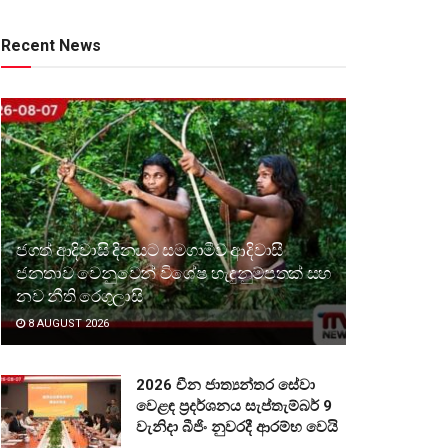
Recent News
ජගත් ආදිවාසි දිනයට සමගාමීව ආදිවාසී
ජනතාව වෙනුවෙන් විශේෂ හැඳුනුම්පතක් සහ
නව නීති රෙගුලාසි
8 AUGUST 2026
2026 චීන ජාත්‍යන්තර සේවා
වෙළඳ ප්‍රදර්ශනය සැප්තැම්බර් 9
වැනිදා බීජිං නුවරදී ආරම්භ වෙයි