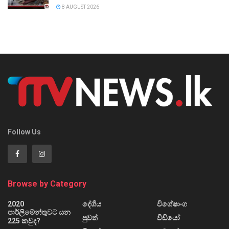
8 AUGUST 2026
Follow Us
Browse by Category
2020
දේශීය
විශේෂාංග
පාර්ලිමේන්තුවට යන
පුවත්
වීඩියෝ
225 කවුද?