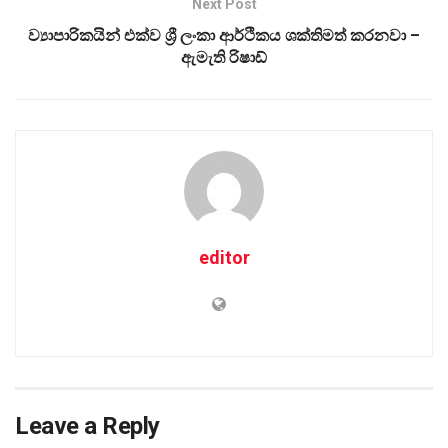
Next Post
ව්‍යාපාරිකයින් එක්ව ශ්‍රී ලංකා ආර්ථිකය ශක්තිමත් කරනවා –
ඇමැති රිෂාඩ්
editor
Leave a Reply