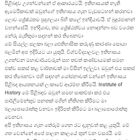
පිළිබඳව උගන්වන්නේ ඒ ආකාරයටයි. ඉතිහාසයක් නැති
ඇමෙරිකාවක් ඔවුන්ගේ ඉතිහාසය ගැන වැඩසටහන් කරනවා.
ලොව ශ්‍රේෂ්ඨතම පුදගලයා බිහි කලේ ඉන්දියාවයි. ඒ බුදුරජානන්
වහන්සේයි. ඉන්දියාව, තම ශ්‍රේෂ්ඨත්වය නොදන්නා බව වරෙක
නේරු මැතිතුමා සදහන් කර තිබෙනවා
මේ සියල්ල සලකා බලා ඓතිහාසික කරුණු කාරණා සොයා
බලමින් අප ඉදිරියට යා යුතුයි. විශ්වවිද්‍යාලවල ඉතිහාසය
උගන්වන මහාචාර්යවරුන් සහ තවත් කණ්ඩායමක් සමඟ
එක්ව සකස් කළ වාර්තාවක් මා විසින් ඉල්ලූවා. ඔවුන් එය සකස්
කර තිබෙනවා. එහි සඳහන් යෝජනාවක් වන්නේ ඉතිහාසය
පිළිබද ආයතනයක් ලංකාවේ ආරම්භ කිරීමයි. Institute of
History මේ පිළිබඳව ඔවුන් සමඟ සාකච්ඡා කර එය
පාර්ලිමේන්තුව පනතක් මගින් නීතිගත කිරීමට මා
බලාපොරොත්තු වනවා. ඉදිරිපත් කිරීමට මා බලාපොරොත්තු
වෙනවා.
අපි ඉතිහාසය ගැන තේරුම් ගෙන රට දැනුවත් කළ යුතුයි. මේ
ගත වෙන්නේ අපේ පාලන කාලයේ තුන් වන වසරයි. මේ