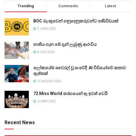
Trending
Comments
Latest
BOC බැංකුවෙන් ගනුදෙනුකරුවන්ට පණිවිඩයක්
5 JUNE 2025
භාතිය ගැන මේ දැන් ලැබුණු ආරංචිය
8 JULY 2025
ලෝකයේම වෛරල් වූ සංවේදී AI වීඩියෝවේ කතාව
ඇත්තක්
15 AUGUST 2025
72 Miss World තරඟයෙන් ඈ ඉවත් වෙයි
22 MAY 2025
Recent News