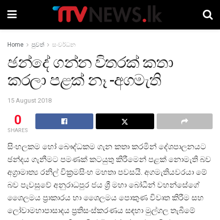
Home
පුවත්
සංවර්ධන
ඡන්දේ ගන්න විතරක් කතා
කරලා පළක් නෑ -අගමැති
15 August 2018
0
SHARES
සිංහලකම හෝ බෞද්ධකම ගැන කතා කරමින් දේශපාලනයට
ඡන්දය ගැනීමට පමණක් කටයුතු කිරීමෙන් පළක් නොමැති බව
අග්‍රාමාත්‍ය රනිල් වික්‍රමසිංහ මහතා පවසයි. අගමැතියවරයා මේ
බව පැවසුවේ අනුරාධපුර ජය ශ්‍රී මහා බෝධීන් වහන්සේගේ
ශෛලමය ප්‍රාකාරය හා ශෛලමය පොකුණ විවෘත කිරීම සහ
ලෝවාමහාපාසාදය ප්‍රතිසංස්කරණය සඳහා මුල්ගල තැබීමේ