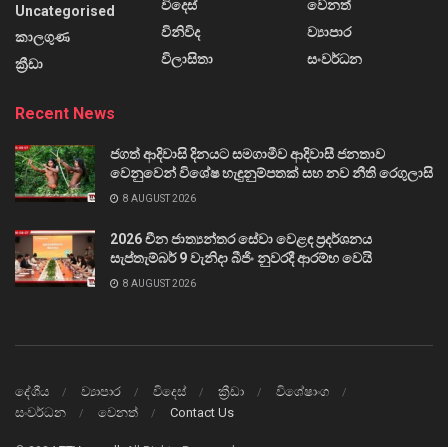
විදෙස්
වෙනත්
Uncategorised
විනිවිද
ව්‍යාපාර
කාලගුණ
විලාසිතා
සංවර්ධන
ක්‍රීඩා
Recent News
ජගත් ආදිවාසි දිනයට සමගාමීව ආදිවාසී ජනතාව
වෙනුවෙන් විශේෂ හැඳුනුම්පතක් සහ නව නීති රෙගුලාසි
8 AUGUST 2026
2026 චීන ජාත්‍යන්තර සේවා වෙළඳ ප්‍රදර්ශනය
සැප්තැම්බර් 9 වැනිදා බීජිං නුවරදී ආරම්භ වෙයි
8 AUGUST 2026
දේශීය
ව්‍යාපාර
විදෙස්
ක්‍රීඩා
විශේෂාංග
සංවර්ධන
වෙනත්
Contact Us