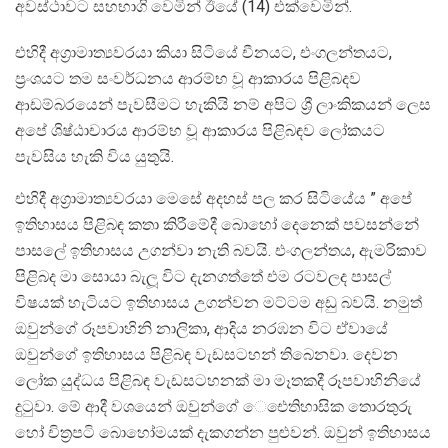
අවස්ථාවට සහභාගි වෙමින් ඊයේ (14) එක්වෙමින්.
එහිදී අග්‍රාමාත්‍යවරයා කියා සිටියේ චීනයට, එංගලන්තයට,
ප්‍රංශයට තම සංවර්ධනය ආරම්භ වූ ආකාරය පිළිබදව
ආඩම්බරයෙන් පැවසීමට හැකියි නම් අපිට ශ්‍රී ලාංකිකයන් ලෙස
අපේ ශිෂ්ඨාචාරය ආරම්භ වූ ආකාරය පිළිබඳව ලෝකයට
පැවසිය හැකි විය යුතුයි.
එහිදී අග්‍රාමාත්‍යවරයා මෙසේ අදහස් පල කර සිටියේය ” අපේ
ඉතිහාසය පිළිබඳ කතා කිරීමේදී බොහෝ දෙනෙක් පවසන්නේ
පාසලේ ඉතිහාසය උගන්වා නැති බවයි. එංගලන්තය, ඇමරිකාව
පිළිබද මා සොයා බැලූ විට දැනගත්තේ එම රටවලද පාසල්
විෂයක් හැටියට ඉතිහාසය උගන්වන මට්ටම අඩු බවයි. නමුත්
ඔවුන්ගේ රූපවාහිනි නාලිකා, ආදිය නරඹන විට ඒවායේ
ඔවුන්ගේ ඉතිහාසය පිළිබඳ වැඩසටහන් තිබෙනවා. දෙවන
ලෝක යුද්ධය පිළිබඳ වැඩසටහනක් මා මෑතකදී රූපවාහිනියේ
දුටුවා. මේ ආදී වශයෙන් ඔවුන්ගේ ෙඓතිහාසික තොරතුරු
හෝ චිත්‍රපටි බොහෝමයක් දැකගන්න පුළුවන්. ඔවුන් ඉතිහාසය