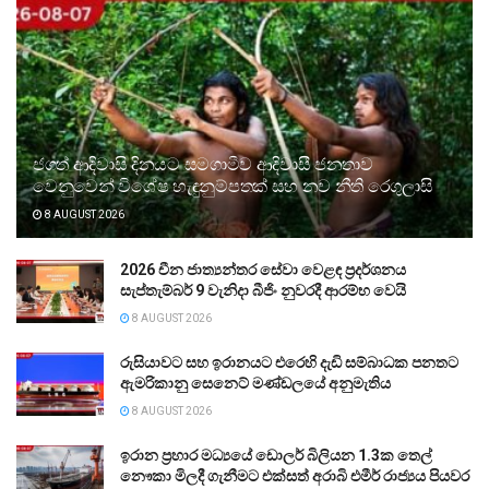
ජගත් ආදිවාසි දිනයට සමගාමීව ආදිවාසී ජනතාව
වෙනුවෙන් විශේෂ හැඳුනුම්පතක් සහ නව නීති රෙගුලාසි
8 AUGUST 2026
2026 චීන ජාත්‍යන්තර සේවා වෙළඳ ප්‍රදර්ශනය
සැප්තැම්බර් 9 වැනිදා බීජිං නුවරදී ආරම්භ වෙයි
8 AUGUST 2026
රුසියාවට සහ ඉරානයට එරෙහි දැඩි සම්බාධක පනතට
ඇමරිකානු සෙනෙට් මණ්ඩලයේ අනුමැතිය
8 AUGUST 2026
ඉරාන ප්‍රහාර මධ්‍යයේ ඩොලර් බිලියන 1.3ක තෙල්
නෞකා මිලදී ගැනීමට එක්සත් අරාබි එමීර් රාජ්‍යය පියවර