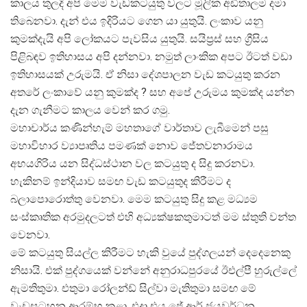
කාලය තුලදි අපි මෙම වැඩකටයුතු වලට මූලික අඩිතාලම දමා
තිබෙනවා. දැන් එය ඉදිරියට ගෙන යා යුතුයි. ලංකාව යනු
කුමක්දැයි අපි ලෝකයට පැවසිය යුතුයි. සයිප්‍රස් සහ ග්‍රීසිය
පිළිබඳව ඉතිහාසය අපි දන්නවා. නමුත් ලාංකික අපට ඊටත් වඩා
ඉතිහාසයක් උරුමයි. ඒ නිසා දේශපාලන වැඩ කටයුතු කරන
අතරේ ලංකාවේ යනු කුමක්ද ? සහ අපේ උරුමය කුමක්ද යන්න
දැන ගැනීමට කාලය වෙන් කර ගමු.
මහාචාර්ය කණින්හැම් මහතාගේ වාර්තාව ලැබීමෙන් පසු
මහාවිහාර ව්‍යාපෘතිය පමණක් නොව ජේතවනාරාමය
අභයගිරිය යන සිද්ධස්ථාන වල කටයුතු ද සිදු කරනවා.
හැකිනම් ඉන්දියාව සමඟ වැඩ කටයුතුද කිරීමට ද
බලාපොරොත්තු වෙනවා. මෙම කටයුතු සිදු කළ මධ්‍යම
සංස්කෘතික අරමුදලටත් එහි අධ්‍යක්ෂකතුමාටත් මම ස්තුති වන්ත
වෙනවා.
මේ කටයුතු සියල්ල කිරීමට හැකි වුයේ පුද්ගලයන් දෙදෙනෙකු
නිසායි. එක් පුද්ගයෙක් වන්නේ අනුරාධපුරයේ ඊඑල්පී හුරුල්ලේ
ඇමතිතුමා. එතුමා රෝලන්ඩ් සිල්වා මැතිතුමා සමඟ මේ
වැඩසටහන ආරම්භ කළා. එදා එය ජේ.ආර් ජයවර්ධන