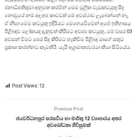
ජනාධිපතිතුමා අනුමත කරමින් මෙම මූලික වැඩකටයුතු සිදු
නොවුයේ නම් අද අප කාටවත් මේ අවස්ථාව ලැබෙන්නේ නෑ.
ඒ නිසා මෙම කටයුතු ඉදිරියට මෙහෙයවීමෙන් අපේ ඉතිහාසය
පිළිබඳව ලෝකයද දැනුවත් කිරීමට අවශ්‍ය කටයුතු , මේ වසර 03
අවසන් වීමට පෙර සිදු කිරීමට හැකිවීම පිළිබඳ මාගේ සතුට
ප්‍රකාශ කරන්නට කැමතියි. යැයි අග්‍රාමාත්‍යවරයා කියා සිටියේය.
Post Views:
12
Previous Post
ජයවර්ධනපුර සරසවිය හා මාර්තු 12 ව්‍යාපාරය අතර
අවබෝධතා ගිවිසුමක්