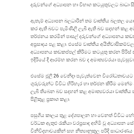
දරුවන්ගේ අධ්‍යාපන හා විභාග කටයුතුවලට බාධා ස
ඇතැම් අධ්‍යාපන බලධාරීන් තම වෘත්තීය බලතල යොදා
කර ඇති බවට පැමිණිලි ලැබී ඇති බව සදහන් කළ අම
තර්ජනය කරමින් පාසල් දරුවන්ගේ අධ්‍යාපනය කඩක
අප්‍රසාදය පළ කළා. එසේම වෘත්තීය අයිතිවාසිකම්ව
අධ්‍යාපනය කඩකප්පල් කිරීමට කටයුතු කරන පිරිස් ස
ඉදිරියේ දී ආරම්භ කරන බව ද අමාත්‍යවරයා පැවසුවා
එසේම ජූලි 26 වෙනිදා පැවැත්වෙන විරෝධතා
ගුරුවරුන්ට විවිධ හිරිහැර හා තර්ජන කිරීම මෙන්ම අස
ලැබී තිබෙන බව සදහන් කළ අමාත්‍යවරයා වෘත්තීය
පිළිකුළ ප්‍රකාශ කළා.
පසුගිය කාලය තුළ දේශපාලන හා වෙනත් විවිධ හේතු 
වර්ධක ඇතුළු රැකියා වරප්‍රසාද අහිමි වූ අධ්‍යා
විනිවිදභාවයකින් සහ නීත්‍යානුකූල පරිදි සාධාරණය