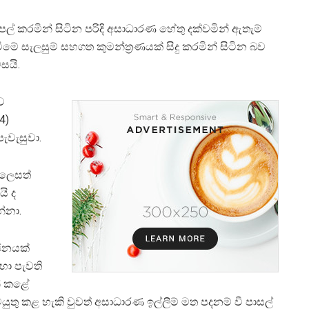
්පල් කරමින් සිටින පරිදි අසාධාරණ හේතු දක්වමින් ඇතැම්
දැමීමේ සැලසුම් සහගත කුමන්ත්‍රණයක් සිදු කරමින් සිටින බව
සයි.
ව
4)
පැවැසුවා.
 ලෙසත්
ි ද
න්නා.
්ජනයක්
දහා පැවති
න් කළේ
යුතු කළ හැකි වුවත් අසාධාරණ ඉල්ලීම් මත පදනම් වී පාසල්