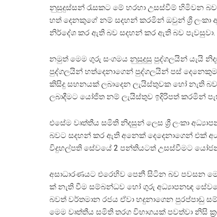
නුසුදුස්සන් රැසකට මේ හරහා උසස්වීම් හිමිවන බව 
හත් දෙනකුගේ නම් සදහන් කරමින් ඔවුන් ශ්‍රී ලංක
නිර්දේශ කර ඇති බව සදහන් කර ඇති බව පැවසුවා.
නමුත් මෙම ගුරු සංගමය නුසුදුසු පුද්ගලයින් යැ
පුද්ගලයින් හත්දෙනාගෙන් පුද්ගලයින් පස් දෙනෙක
කිසිදු සහනයක් ලබාදෙන ලැයිස්තුවක හෝ නැති බ
ලබාදීමට යෝජිත නම් ලැයිස්තුව ඉදිරිපත් කරමින් පැහ
එසේම වෘත්තීය සමිති නිදසුන් ලෙස ශ්‍රී ලංකා අධ
බවට සදහන් කර ඇති අනෙක් දෙදෙනාගෙන් එක් අයක
විදුහල්පති සේවයේ 2 පන්තියටත් උසස්වීමට යෝජනා 
අසාධාරණයට එරෙහිව පෙනී සිටින බව පවසන මෙම ව
ක් නැති වීම සම්බන්ධව හෝ ගුරු අධ්‍යාපනඥ ස
බවත් වර්තමාන රජය ඒවා හදුනාගෙන පුරප්පාඩු සම්ප
මෙම වෘත්තීය සමිති තරග විභාගයක් පවත්වා නිසි ක්‍