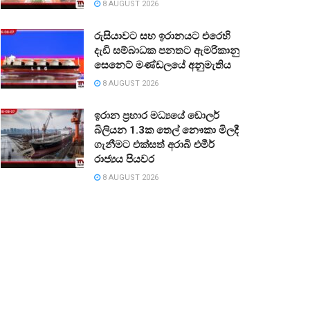
8 AUGUST 2026
රුසියාවට සහ ඉරානයට එරෙහි
දැඩි සම්බාධක පනතට ඇමරිකානු
සෙනෙට් මණ්ඩලයේ අනුමැතිය
8 AUGUST 2026
ඉරාන ප්‍රහාර මධ්‍යයේ ඩොලර්
බිලියන 1.3ක තෙල් නෞකා මිලදී
ගැනීමට එක්සත් අරාබි එමීර්
රාජ්‍යය පියවර
8 AUGUST 2026