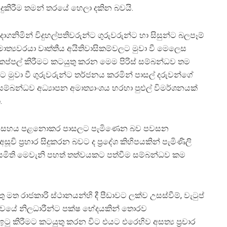
ිදුකිරීම තමන් තරයේ හෙලා දකින බවයි.
ගනිමින් විදුහල්පතිවරුන්ට ගුරුවරුන්ට හා සිසුන්ට බලපෑම්
ාත්‍යවරයා වෘත්තීය අයිතිවාසිකම්වලට මුවා වී මෙලෙස
ප්පල් කිරීමට කටයුතු කරන මෙම පිරිස් සම්බන්ධව තම
ලට මුවා වී ගුරුවරුන්ට තර්ජනය කරමින් පාසල් දරුවන්ගේ
ම්බන්ධව අධ්‍යාපන අමාත්‍යාංශය හරහා පුළුල් විමර්ශනයක්
.
වයට සහය පළනොකර පාසලට පැමිණෙන බව පවසන
ූචි ප්‍රහාර සිදුකරන බවට ද ප්‍රදේශ කිහිපයකින් පැමිණිලි
 සමිති මෙවැනි පහත් තත්වයකට පත්වීම සම්බන්ධව කම
මත රාජකාරි ස්ථානයන්හි දී පීඩාවට ලක්ව උසස්වීම්, වැටුප්
පන සේවයේ නිලධාරීන්ට පක්ෂ භේදයකින් තොරව
 ඉටු කිරීමට කටයුතු කරන විට එයට එරෙහිව අසත්‍ය ප්‍රචාර