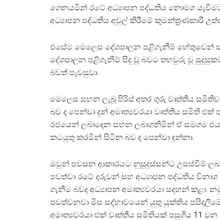
ගෙනයමින් රටේ අධ්‍යාපන පද්ධතිය නොමග යැවීමට 
අධ්‍යාපන පද්ධතිය අවුල් කිරීමේ කුමන්ත්‍රණකාරී උ
එසේම මෙලෙස දේශපාලන පළිගැනීම් හේතුවෙන් සහන 
දේශපාලන පළිගැනීම් සිදු වූ බවට තහවුරු වූ සුදුසුක
බවත් පැවසුවා.
මෙලෙස සහන ලැබූ පිරිස් අතර ගුරු වෘත්තීය සමිති
බව ද පෙන්වා දුන් අමාත්‍යවරයා වෘත්තීය සමිති 
රජයෙන් ලබාදෙන සහන ලබාගනිමින් ඒ සමගම එයට
කටයුතු කරමින් සිටින බව ද පෙන්වා දුන්නා.
ඔවුන් පවසන ආකාරයට නුසුදුස්සන්ට උසස්වීම් ලබාද
පවත්වා රටේ දරුවන් සහ අධ්‍යාපන පද්ධතිය විනාශ
ගැනීම බවද අධ්‍යාපන අමාත්‍යවරයා සදහන් කළා. නමු
පවත්වනවා මිස සද්භාවයෙන් යුතු යුක්තිය පසිදලීම
අමාත්‍යවරයා එක් වෘත්තීය සමිතියක් පසුගිය 11 ව