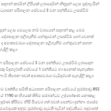
සදහන් කරමින් ලිපියක් ලබාදෙමින් නිදසුන් ලෙස පුද්ගලයින්
ා අධ්‍යාපන පරිපාලන සේවයේ 3 වන පන්තියට උසස්වීම්
යි නිදසුන් ලෙස මෙලෙස නම් වශයෙන් සදහන් කළ මෙම
ුම දේශපාලන පලිගැනීම් හේතුවෙන් උසස්වීම් හෝ වෙනත්
ව ද අමාත්‍යවරයා දේශපාලන පළිගැනීම් හේතුවෙන් සහන
ැදිලි කළා.
්‍යාපන පරිපාලන සේවයේ 3 වන පන්තියට උසස්වීම් ලබාදෙන
ු විදුහල්පති සේවයේ 1 පන්තියට හා අනෙක් තැනැත්තා
වී තිබෙන බවත් අමාත්‍යවරයා වැඩිදුරටත් පැහැදිලි කළා.
ෘත්තීය සමිති අධ්‍යාපන පරිපාලන සේවයේ පුරප්පාඩු 852
ේවයේ 1190 ක හිගයක් තිබීම සම්බන්ධව උද්ඝෝෂණ නොකළ
ූර්ණ කිරීමට නිසි පියවර ගත් බවත් පෙන්වා දුන්නා. එසේම
රමවේදයක් අනුව පුරප්පාඩු පැවති බැවින් පද්ධතියට බදවාගත්