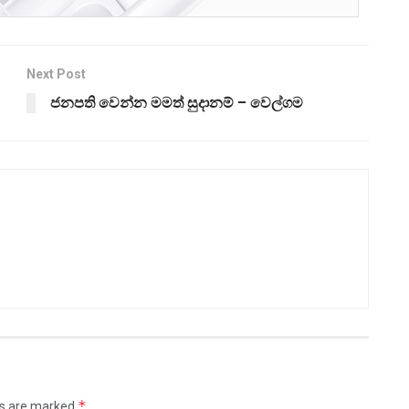
Next Post
ජනපති වෙන්න මමත් සුදානම් – වෙල්ගම
*
ds are marked