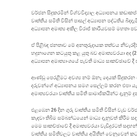
වර්ජන සිදුකරමින් විශ්වවිද්‍යාල අධ්‍යාපනය කඩාකප
වෘත්තීය සමිති විසින් පාසල් අධ්‍යාපන පද්ධතිය බිද
අධ්‍යාපන අමාත්‍ය අකිල විරාජ් කාරියවසම් මහතා පව
ඒ පිළිබඳ ජනතාව මේ අනතුරුදායක තත්වය නිවැරදි
හදුනාගෙන කටයුතු කළ යුතු බව අමාත්‍යවරයා අද (2
අධ්‍යාපන අමාත්‍යාංශයේ පැවති මාධ්‍ය සාකච්ඡාවේ දී 
ආණ්ඩු පෙරළීමට අවශ්‍ය නම් ඕනෑ දෙයක් සිදුකරන
දරුවන්ගේ අධ්‍යාපනය සමග සෙල්ලම් කරන එපා යැය
අමාත්‍යවරයා වෘත්තීය සමිති සාමාජිකයින්ට දැනුම් දු
එළඹෙන 26 දින ගුරු වෘත්තීය සමිති විසින් වැඩ වර
කැඳවා තිබීම සම්බන්ධයෙන් මාධ්‍ය දැනුවත් කිරීම ස
මෙම සාකච්ඡාවේ දී අමාත්‍යවරයා වැඩිදුරටත් සදහ
වෘත්තීය සමිතිවලට වෘත්තීය අයිතීන් වෙනුවෙන් කට