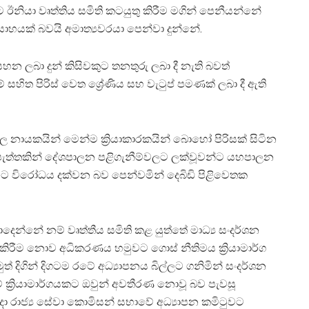
ඊනියා වෘත්තිය සමිති කටයුතු කිරීම මගින් පෙනීයන්නේ
ත්සාහයක් බවයි අමාත්‍යවරයා පෙන්වා දුන්නේ.
ලබා දුන් කිසිවකුට තනතුරු ලබා දී නැති බවත්
ම් සහිත පිරිස් වෙත ශ්‍රේණිය සහ වැටුප් පමණක් ලබා දී ඇති
වල නායකයින් මෙන්ම ක්‍රියාකාරකයින් බොහෝ පිරිසක් සිටින
එක් පැත්තකින් දේශපාලන පළිගැනීම්වලට ලක්වූවන්ට යහපාලන
 විරෝධය දක්වන බව පෙන්වමින් දෙබිඩි පිළිවෙතක
ෙන්නේ නම් වෘත්තීය සමිති කළ යුත්තේ මාධ්‍ය සංදර්ශන
 කිරීම නොව අධිකරණය හමුවට ගොස් නීතිමය ක්‍රියාමාර්ග
ත් දිගින් දිගටම රටේ අධ්‍යාපනය බිල්ලට ගනිමින් සංදර්ශන
ේ ක්‍රියාමාර්ගයකට ඔවුන් අවතීරණ නොවූ බව පැවසූ
න දා රාජ්‍ය සේවා කොමිසන් සභාවේ අධ්‍යාපන කමිටුවට