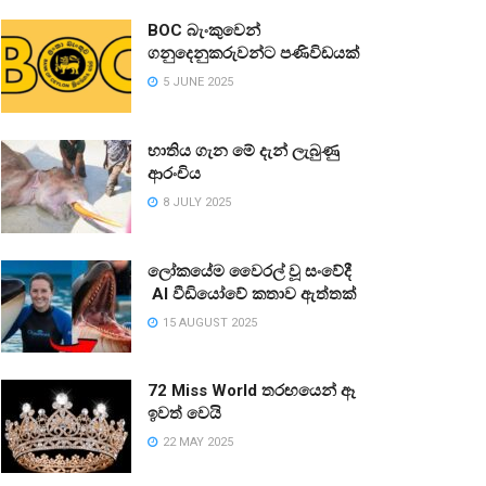
BOC බැංකුවෙන්
ගනුදෙනුකරුවන්ට පණිවිඩයක්
5 JUNE 2025
භාතිය ගැන මේ දැන් ලැබුණු
ආරංචිය
8 JULY 2025
ලෝකයේම වෛරල් වූ සංවේදී
AI වීඩියෝවේ කතාව ඇත්තක්
15 AUGUST 2025
72 Miss World තරඟයෙන් ඈ
ඉවත් වෙයි
22 MAY 2025