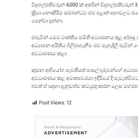
විදුහල්පතිවරුන් 4,000 ක් අතරින් විදුහල්පතිවරුන් 
ක්‍රියා නොකිරීම සම්බන්ධව එම පළාත් සභාවලට එර
පෙන්වා දුන්නා.
එබැවින් මෙම වෘත්තීය සමිති අධ්‍යාපනය තුළ අර්බ
අධ්‍යාපන අයිතිය බිලිබාගැනීම බව පැහැදිලි බැවි
අවධාරණය කළා.
කුමන අභියෝග පැවතියත් පාසල් දරුවන්ගේ අධ්‍
අවධාරණය කළ අමාත්‍යවරයා ඉදිරියේ දී පැවැත්වීමට
බවත් ඒ සඳහා දැනුවත්ව කටයුතු කරන ලෙස මහජනත
Post Views:
12