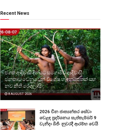
Recent News
ජගත් ආදිවාසි දිනයට සමගාමීව ආදිවාසී
ජනතාව වෙනුවෙන් විශේෂ හැඳුනුම්පතක් සහ
නව නීති රෙගුලාසි
8 AUGUST 2026
2026 චීන ජාත්‍යන්තර සේවා
වෙළඳ ප්‍රදර්ශනය සැප්තැම්බර් 9
වැනිදා බීජිං නුවරදී ආරම්භ වෙයි