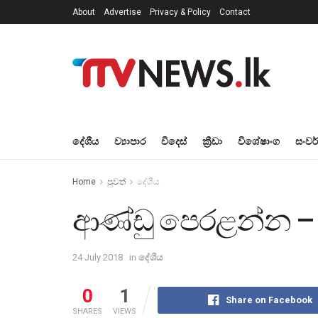
About
Advertise
Privacy & Policy
Contact
දේශීය
ව්‍යාපාර
විදෙස්
ක්‍රීඩා
විශේෂාංග
සංවර
Home
පුවත්
දේශීය
ආණ්ඩු පෙරළන්න –
24 July 2018
in
දේශීය
0
1
Share on Facebook
SHARES
VIEWS