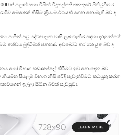
3,000 ක් පළාත් සභා විසින් විදුහල්පති තනතුරේ පිහිටුවීමට
ෙහිව මෙතෙක් කිසිම ක්‍රියාමාර්ගයක් ගෙන නොමැති බව ද
ුද මවා පාමින් පටු දේශපාලන වාසි ලබාගැනීම සඳහා දරුවන්ගේ
න් මෙම තත්වය බුද්ධිමත් ජනතාව අවබෝධ කර ගත යුතු බව ද
යාපනය හෝ විභාග කඩාකප්පල් කිරීමට ඉඩ නොදෙන බව
 නියමිත සියලුම විභාග නිසි පරිදි පැවැත්වීමට කටයුතු කරන
ාවගෙන් ඉල්ලා සිටින බවත් පැවසුවා.