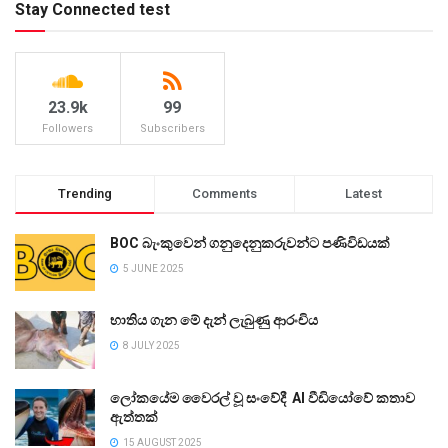
Stay Connected test
23.9k
99
Followers
Subscribers
Trending
Comments
Latest
BOC බැංකුවෙන් ගනුදෙනුකරුවන්ට පණිවිඩයක්
5 JUNE 2025
භාතිය ගැන මේ දැන් ලැබුණු ආරංචිය
8 JULY 2025
ලෝකයේම වෛරල් වූ සංවේදී AI වීඩියෝවේ කතාව
ඇත්තක්
15 AUGUST 2025