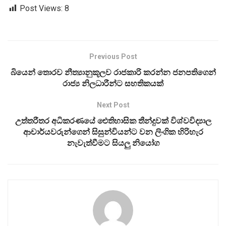
Post Views:
8
Previous Post
බියෙන් තොරව නීත්‍යානුකූලව රාජකාරි කරන්න ජනපතිගෙන්
රාජ්‍ය නිලධාරීන්ට සහතිකයක්
Next Post
උත්තරීතර අධිකරණයේ ඓතිහාසික තීන්දුවක් විශ්වවිද්‍යාල
ආචාර්යවරුන්ගෙන් සිසුන්වියන්ට වන ලිංගික හිරිහැර
නැවැත්වීමට සියලු නියෝග