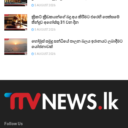
5 AUGUST 2026
ක්‍රිකට් ක්‍රීඩකයන්ගේ බදු අය කිරීමට එරෙහි පෙත්සමේ
තීන්දුව අගෝස්තු 31 වන දින
5 AUGUST 2026
හෝමුස් සමුද්‍ර සන්ධියේ පාලන බලය ඉරානයට ලබාදීමට
යෝජනාවක්
5 AUGUST 2026
Follow Us