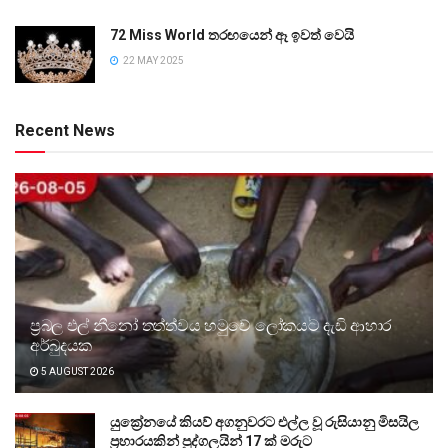
72 Miss World තරඟයෙන් ඈ ඉවත් වෙයි
22 MAY 2025
Recent News
ප්‍රබල එල් නීනෝ තත්ත්වය හමුවේ ලෝකයට දැඩි ආහාර
අර්බුදයක
5 AUGUST 2026
යුක්‍රේනයේ කියව් අගනුවරට එල්ල වූ රුසියානු මිසයිල
ප්‍රහාරයකින් පුද්ගලයින් 17 ක් මරුට