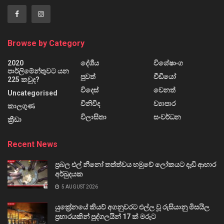
Browse by Category
2020
දේශීය
විශේෂාංග
පාර්ලිමේන්තුවට යන
පුවත්
වීඩියෝ
225 කවුද?
විදෙස්
වෙනත්
Uncategorised
විනිවිද
ව්‍යාපාර
කාලගුණ
විලාසිතා
සංවර්ධන
ක්‍රීඩා
Recent News
ප්‍රබල එල් නීනෝ තත්ත්වය හමුවේ ලෝකයට දැඩි ආහාර
අර්බුදයක
5 AUGUST 2026
යුක්‍රේනයේ කියව් අගනුවරට එල්ල වූ රුසියානු මිසයිල
ප්‍රහාරයකින් පුද්ගලයින් 17 ක් මරුට