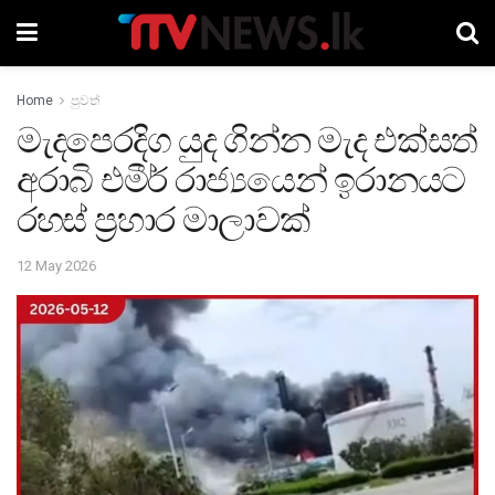
Home
පුවත්
මැදපෙරදිග යුද ගින්න මැද එක්සත්
අරාබි එමීර් රාජ්‍යයෙන් ඉරානයට
රහස් ප්‍රහාර මාලාවක්
12 May 2026