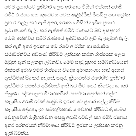
මෙම ප්
රහාරයට ප්
රතිචාර ලෙස ඉරානය විසින් එක්සත් අරාබි
එමීර් රාජ්
යය සහ කුවේටය වෙත බැලිස්ටික් මිසයිල සහ ඩ්
රෝන
ප්
රහාර එල්ල කර ඇති අතර, ඉරානය විසින් වැඩිම ප්
රහාර
ප්
රමාණයක් එල්ල කර ඇත්තේ එමීර් රාජ්
යයට බව ද සඳහන්.
මෙම තත්ත්වය එමීර් රාජ්
යයේ ආර්ථිකයට දැඩි බලපෑමක් එල්ල
කර ඇති අතර ඉරානය තම රටේ ආර්ථික හා සමාජීය
ස්ථාවරත්වය අඩපණ කිරීමට උත්සාහ කරන රාජ්
යයක් ලෙස
ඔවුන් දැන් සලකනු ලබනවා. මෙම සෘජු ප්
රහාර සම්බන්ධයෙන්
එක්සත් අරාබි එමීර් රාජ්
යයේ විදේශ අමාත්
යාංශය සෘජු අදහස්
දැක්වීමක් සිදු කර නැතත්, සතුරු ක්
රියාවන්ට එරෙහිව ප්
රතිචාර
දැක්වීමට තමන්ට අයිතියක් ඇති බව මීට පෙර නිවේදනය කර
තිබුණා. දේශපාලන විචාරකයින් පෙන්වා දෙන්නේ ගල්ෆ්
කලාපීය අරාබි රටක් සෘජුවම ඉරානයට ප්
රහාර එල්ල කිරීම
කලාපීය දේශපාලන සමතුලිතතාවය වෙනස් කිරීමටත්, සාමය
වෙනුවෙන් මැදිහත් වන සෙසු අරාබි රටවල් සහ එමීර් රාජ්
යය
අතර පරතරයක් නිර්මාණය කිරීමට ඉරානය උත්සාහ කරනු
ඇති බවත්ය.