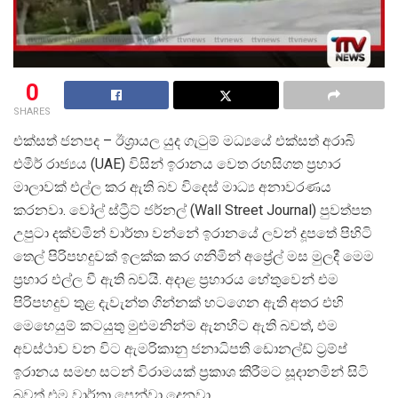
0
SHARES
එක්සත් ජනපද – ඊශ්
රායල යුද ගැටුම් මධ්
යයේ එක්සත් අරාබි
එමීර් රාජ්
යය (UAE) විසින් ඉරානය වෙත රහසිගත ප්
රහාර
මාලාවක් එල්ල කර ඇති බව විදෙස් මාධ්
ය අනාවරණය
කරනවා. වෝල් ස්ට්
රීට් ජර්නල් (Wall Street Journal) පුවත්පත
උපුටා දක්වමින් වාර්තා වන්නේ ඉරානයේ ලවන් දූපතේ පිහිටි
තෙල් පිරිපහදුවක් ඉලක්ක කර ගනිමින් අප්
රේල් මස මුලදී මෙම
ප්
රහාර එල්ල වී ඇති බවයි. අදාළ ප්
රහාරය හේතුවෙන් එම
පිරිපහදුව තුළ දැවැන්ත ගින්නක් හටගෙන ඇති අතර එහි
මෙහෙයුම් කටයුතු මුළුමනින්ම ඇනහිට ඇති බවත්, එම
අවස්ථාව වන විට ඇමරිකානු ජනාධිපති ඩොනල්ඩ් ට්
රම්ප්
ඉරානය සමඟ සටන් විරාමයක් ප්
රකාශ කිරීමට සූදානමින් සිටි
බවත් එම වාර්තා පෙන්වා දෙනවා.