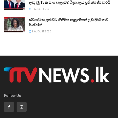
ලකුණු 15ක සාම සැලැස්ම ඊශ්‍රායලය ප්‍රතික්ෂේප කරයි
9 AUGUST 2026
ස්වදේශික ප්‍රජාවට නීතිමය හැඳුනුම්පත් ලබාදීමට නව
පියවරක්
9 AUGUST 2026
Follow Us