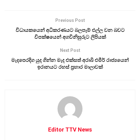
Previous Post
විධායකයෙන් අධිකරණයට බලපෑම් එල්ල වන බවට
විපක්ෂයෙන් අගවිනිසුරුට ලිපියක්
Next Post
මැදපෙරදිග යුද ගින්න මැද එක්සත් අරාබි එමීර් රාජ්‍යයෙන්
ඉරානයට රහස් ප්‍රහාර මාලාවක්
Editor TTV News