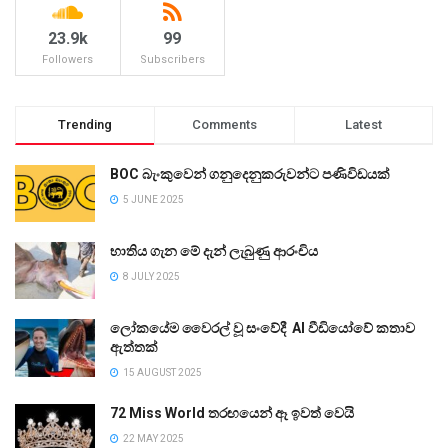
23.9k
99
Followers
Subscribers
Trending
Comments
Latest
BOC බැංකුවෙන් ගනුදෙනුකරුවන්ට පණිවිඩයක්
5 JUNE 2025
භාතිය ගැන මේ දැන් ලැබුණු ආරංචිය
8 JULY 2025
ලෝකයේම වෛරල් වූ සංවේදී AI වීඩියෝවේ කතාව
ඇත්තක්
15 AUGUST 2025
72 Miss World තරඟයෙන් ඈ ඉවත් වෙයි
22 MAY 2025