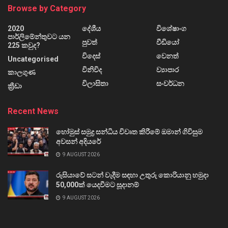
Browse by Category
2020
දේශීය
විශේෂාංග
පාර්ලිමේන්තුවට යන
පුවත්
වීඩියෝ
225 කවුද?
විදෙස්
වෙනත්
Uncategorised
විනිවිද
ව්‍යාපාර
කාලගුණ
විලාසිතා
සංවර්ධන
ක්‍රීඩා
Recent News
හෝමුස් සමුද්‍ර සන්ධිය විවෘත කිරීමේ ඔමාන් ගිවිසුම
අවසන් අදියරේ
9 AUGUST 2026
රුසියාවේ සටන් වැදීම සඳහා උතුරු කොරියානු හමුදා
50,000ක් යෙදවීමට සූදානම්
9 AUGUST 2026