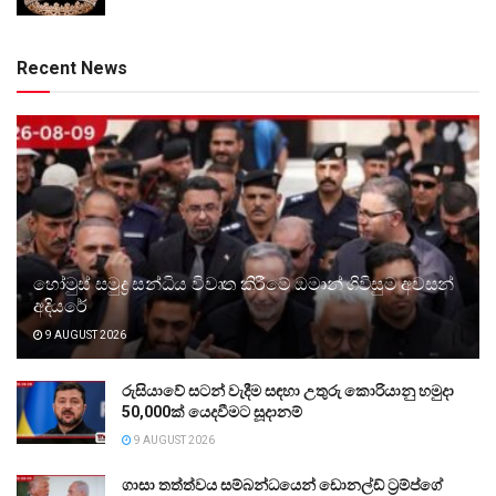
Recent News
හෝමුස් සමුද්‍ර සන්ධිය විවෘත කිරීමේ ඔමාන් ගිවිසුම අවසන්
අදියරේ
9 AUGUST 2026
රුසියාවේ සටන් වැදීම සඳහා උතුරු කොරියානු හමුදා
50,000ක් යෙදවීමට සූදානම්
9 AUGUST 2026
ගාසා තත්ත්වය සම්බන්ධයෙන් ඩොනල්ඩ් ට්‍රම්ප්ගේ