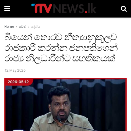
Home
පුවත්
දේශීය
බියෙන් තොරව නීත්‍යානුකූලව
රාජකාරි කරන්න ජනපතිගෙන්
රාජ්‍ය නිලධාරීන්ට සහතිකයක්
12 May 2026