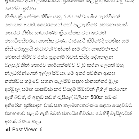
දැක්වීමට දරන උත්සාහයන් ප්
රතික්ෂේප කළ යුතු බවත් ඔහු එහිදී
පෙන්වා දුන්නා.
නීතිය ක්
රියාත්මක කිරීම යනු රාජ්
ය සේවය බිය ගැන්වීමක්
නොවන බවත්, වෛරයෙන් හෝ පළිගැනීමේ චේතනාවෙන්
තොරව නීතිය සාධාරණව ක්
රියාත්මක වන බවටත්
ජනාධිපතිවරයා සහතික වුණා. රාජකාරි කිරීමේදී පවතින යම්
නීති රෙගුලාසි බාධාවක් වන්නේ නම් ඒවා සාකච්ඡා කර
වෙනස් කිරීමට රජය සූදානම් බවත්, කිසිදු දේශපාලන
බලපෑමකින් තොරව කාර්යක්ෂමව වැඩ කරන ලෙසත් ඔහු
නිලධාරීන්ගෙන් ඉල්ලා සිටියා. මේ අතර පවතින ආපදා
තත්ත්වය හමුවේ සහන සැලසීම සඳහා ජාත්
යන්තර මූල්
අරමුදල සමඟ සාකච්ඡා කර වියදම් සීමාවන් ලිහිල් කරගෙන
ඇති බවත්, ඒ අනුව තවත් රුපියල් බිලියන 500ක පමණ
අතිරේක ප්
රතිපාදන ව්
යවසන කළමනාකරණය සඳහා යෙදවීමට
එකඟතාව පළ වී ඇති බවත් ජනාධිපතිවරයා මෙහිදී වැඩිදුරටත්
අනාවරණය කළා.
Post Views:
6