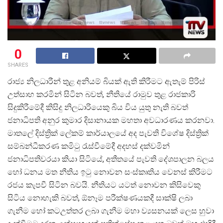
0
SHARES
රාජ්
ය නිලධාරීන් තුළ අනියම් බියක් ඇති කිරීමට ඇතැම් පිරිස්
උත්සාහ කරමින් සිටින බවත්, නීතියේ රාමුව තුළ රාජකාරි
සිදුකිරීමේදී කිසිදු නිලධාරියෙකු බිය විය යුතු නැති බවත්
ජනාධිපති අනුර කුමාර දිසානායක මහතා අවධාරණය කරනවා.
මාතලේ දිස්ත්
රික් ලේකම් කාර්යාලයේ අද පැවති විශේෂ දිස්ත්
රික්
සම්බන්ධීකරණ කමිටු රැස්වීමේදී අදහස් දක්වමින්
ජනාධිපතිවරයා කියා සිටියේ, අතීතයේ පැවති දේශපාලන බලය
හෝ ධනය මත නීතිය ඉටු නොවන සංස්කෘතිය වෙනස් කිරීමට
රජය කැපවී සිටින බවයි. නීතියට යටත් නොවන කිසිවෙකු
සිටිය නොහැකි බවත්, ඕනෑම පරීක්ෂණයකදී සාක්ෂි ලබා
ගැනීම හෝ කටඋත්තර ලබා ගැනීම මහා ව්
යසනයක් ලෙස හුවා