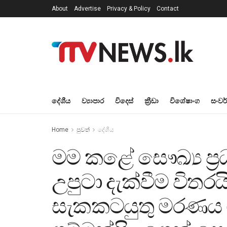
About
Advertise
Privacy & Policy
Contact
දේශීය
ව්‍යාපාර
විදෙස්
ක්‍රීඩා
විශේෂාංග
සංවර
Home
පුවත්
දේශීය
මම කළේ සෞඛ්‍ය ප්‍ර
උපුටා දැක්වීම විතර
සැකකටයුතු මරණය 