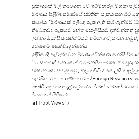
ප්
රකාශයක් මුල් කරගෙන බව ගම්මන්පිල මහතා පැවස
මරණය පිළිබඳ සමාජයේ පවතින සැකය සහ ඊට හේතු
කළේය. “මරණයක් පිළිබඳ සැක ඇති කර ගැනීමට බ
තිබෙනවා. සැකයට හේතු පොලිසියට දන්වන්නත් පුළ
ඉන්නා මානසික තත්ත්වයට තමන් ගරු කරන නමුත්
හෙතෙම පෙන්වා දුන්නේය.
ඉදිරියේදී පැවැත්වෙන මරණ පරීක්ෂණ සාක්ෂි විභා
ඊට සහභාගි වන බවත් ගම්මන්පිල මහතා තහවුරු ක
පත්වන බව පැවසූ ඔහු, කුලියාපිටිය පොලිසිය අල්
පැවසීය. මහා භාණ්ඩාගාරයේForeign Resources 
කෝටි අසූවක මුදල් ප්
රේෂණය වීමක් සම්බන්ධයෙන
මියගොස් සිටියේය.
Post Views:
7