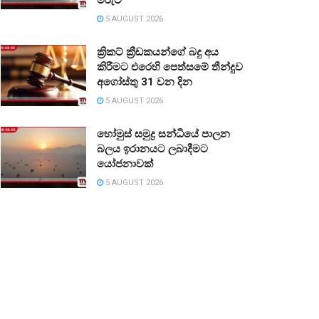
5 AUGUST 2026
ක්‍රිකට් ක්‍රීඩකයන්ගේ බදු අය
කිරීමට එරෙහි පෙත්සමේ තීන්දුව
අගෝස්තු 31 වන දින
5 AUGUST 2026
හෝමුස් සමුද්‍ර සන්ධියේ පාලන
බලය ඉරානයට ලබාදීමට
යෝජනාවක්
5 AUGUST 2026