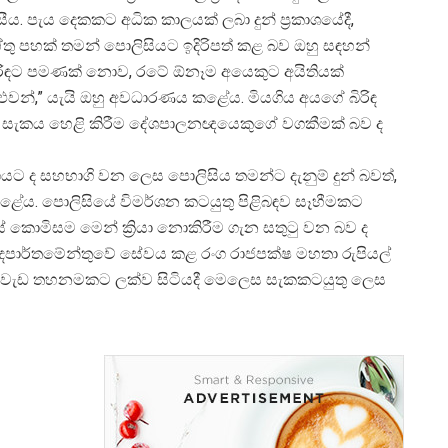
ීය. පැය දෙකකට අධික කාලයක් ලබා දුන් ප්
රකාශයේදී,
 පහක් තමන් පොලිසියට ඉදිරිපත් කළ බව ඔහු සඳහන්
ිරිඳට පමණක් නොව, රටේ ඕනෑම අයෙකුට අයිතියක්
ුවන්,” යැයි ඔහු අවධාරණය කළේය. මියගිය අයගේ බිරිඳ
, සැකය හෙළි කිරීම දේශපාලනඥයෙකුගේ වගකීමක් බව ද
ගයට ද සහභාගි වන ලෙස පොලිසිය තමන්ට දැනුම් දුන් බවත්,
ළේය. පොලිසියේ විමර්ශන කටයුතු පිළිබඳව සෑහීමකට
ලස් කොමිසම මෙන් ක්
රියා නොකිරීම ගැන සතුටු වන බව ද
දෙපාර්තමේන්තුවේ සේවය කළ රංග රාජපක්ෂ මහතා රුපියල්
් වැඩ තහනමකට ලක්ව සිටියදී මෙලෙස සැකකටයුතු ලෙස