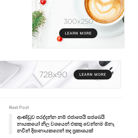
Next Post
ආණ්ඩුව පරද්දන්න නම් එජාපෙයි සජබෙයි
නායකයෝ නිල වශයෙන් එකතු වෙන්නම ඕනෑ
නවීන් දිසානායකගෙන් තද ප්‍රකාශයක්