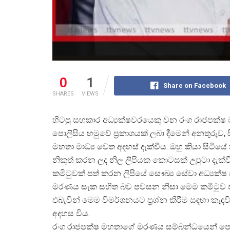
0
1
Share on Facebook
SHARES
VIEWS
හිටපු සහකාර අධ්
යක්ෂවරයෙකු වන රංග රාජපක්ෂ
පොලිසිය හමුවේ ප්
රකාශයක් ලබා දීමෙන් අනතුරුව,
මහතා මාධ්
ය වෙත අදහස් දැක්වීය. ඔහු කියා සිටි
නිකුත් කරන ලද නිල ලිපියක කොටසක් උපුටා දැක්
කමිටුවක් පත් කරන ලිපියේ සෞඛ්
ය සේවා අධ්
යක්
මරණය සැක සහිත බව පවසන නිසා මෙම කමිටුව පත්
එබැවින් මෙම විමර්ශනයට ප්
රශ්න කිරීම සඳහා කැඳ
අදහස විය.
රංග රාජපක්ෂ මහතාගේ මරණය සම්බන්ධයෙන් පොල