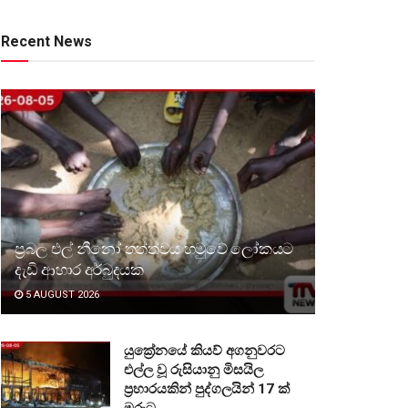
Recent News
ප්‍රබල එල් නීනෝ තත්ත්වය හමුවේ ලෝකයට
දැඩි ආහාර අර්බුදයක
5 AUGUST 2026
යුක්‍රේනයේ කියව් අගනුවරට
එල්ල වූ රුසියානු මිසයිල
ප්‍රහාරයකින් පුද්ගලයින් 17 ක්
මරුට