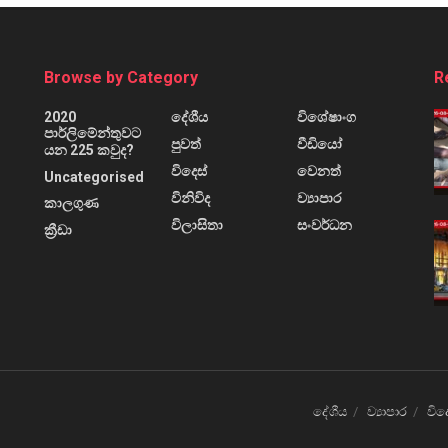
Browse by Category
R
2020
දේශීය
විශේෂාංග
පාර්ලිමේන්තුවට
පුවත්
වීඩියෝ
යන 225 කවුද?
විදෙස්
වෙනත්
Uncategorised
විනිවිද
ව්‍යාපාර
කාලගුණ
විලාසිතා
සංවර්ධන
ක්‍රීඩා
දේශීය
ව්‍යාපාර
විද