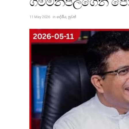
ගම්මන්පිලගෙන් පොල
11 May 2026
in
දේශීය
,
පුවත්