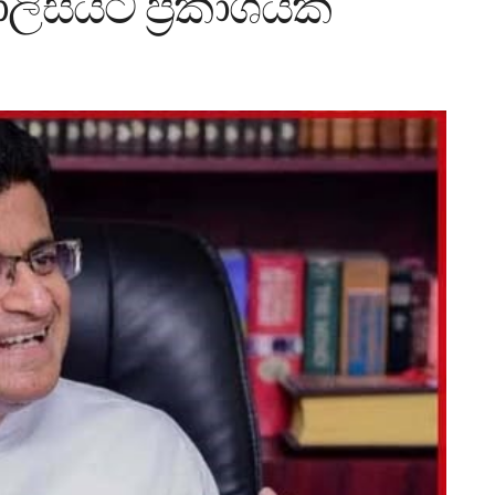
ිසියට ප්‍රකාශයක්