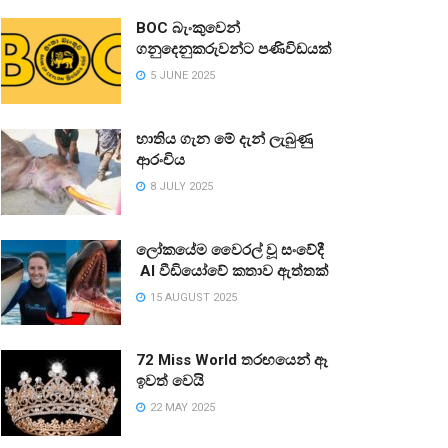
BOC බැංකුවෙන්
ගනුදෙනුකරුවන්ට පණිවිඩයක්
5 JUNE 2025
භාතිය ගැන මේ දැන් ලැබුණු
ආරංචිය
8 JULY 2025
ලෝකයේම වෛරල් වූ සංවේදී
AI වීඩියෝවේ කතාව ඇත්තක්
15 AUGUST 2025
72 Miss World තරඟයෙන් ඈ
ඉවත් වෙයි
22 MAY 2025