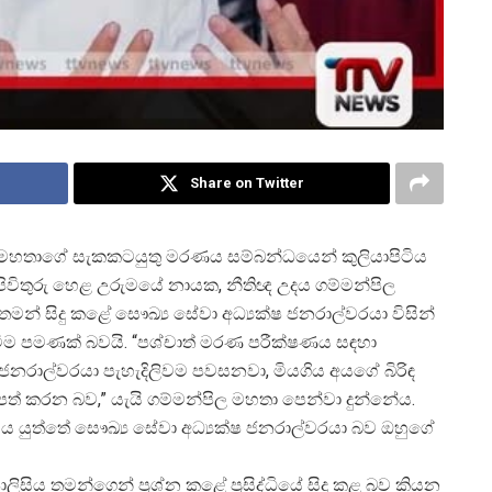
Share on Twitter
 මහතාගේ සැකකටයුතු මරණය සම්බන්ධයෙන් කුලියාපිටිය
 පිවිතුරු හෙළ උරුමයේ නායක, නීතිඥ උදය ගම්මන්පිල
යේ තමන් සිදු කළේ සෞඛ්
ය සේවා අධ්
යක්ෂ ජනරාල්වරයා විසින්
වීම පමණක් බවයි. “පශ්චාත් මරණ පරීක්ෂණය සඳහා
ෂ ජනරාල්වරයා පැහැදිලිවම පවසනවා, මියගිය අයගේ බිරිඳ
 කරන බව,” යැයි ගම්මන්පිල මහතා පෙන්වා දුන්නේය.
විය යුත්තේ සෞඛ්
ය සේවා අධ්
යක්ෂ ජනරාල්වරයා බව ඔහුගේ
ිසිය තමන්ගෙන් ප්
රශ්න කළේ ප්
රසිද්ධියේ සිදු කළ බව කියන