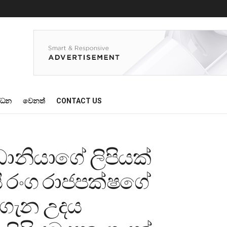
්ධන
වෙනත්
CONTACT US
ධානියාගේ ලිපියක්
යි රංග රාජපක්ෂගේ
ගැන උදය