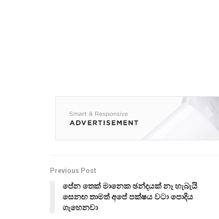
Previous Post
පේන තෙක් මානෙක ඡන්දයක් නෑ හැබැයි
සෙනඟ තාමත් අපේ පක්ෂය වටා පොදිය
ගැහෙනවා