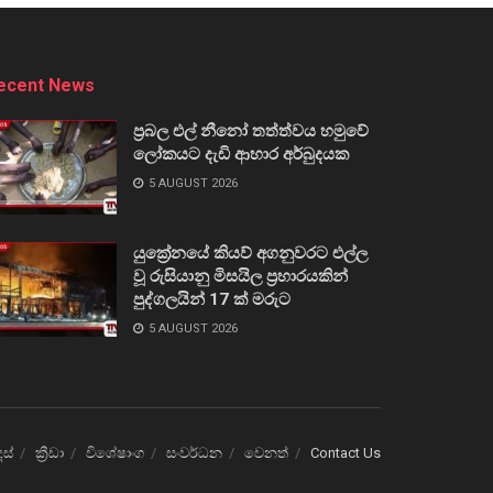
ecent News
ප්‍රබල එල් නීනෝ තත්ත්වය හමුවේ
ලෝකයට දැඩි ආහාර අර්බුදයක
5 AUGUST 2026
යුක්‍රේනයේ කියව් අගනුවරට එල්ල
වූ රුසියානු මිසයිල ප්‍රහාරයකින්
පුද්ගලයින් 17 ක් මරුට
5 AUGUST 2026
ෙස්
ක්‍රීඩා
විශේෂාංග
සංවර්ධන
වෙනත්
Contact Us