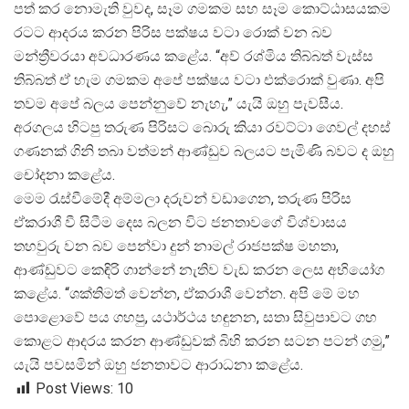
පත් කර නොමැති වුවද, සෑම ගමකම සහ සෑම කොට්ඨාසයකම
රටට ආදරය කරන පිරිස පක්ෂය වටා රොක් වන බව
මන්ත්
රීවරයා අවධාරණය කළේය. “අව් රශ්මිය තිබ්බත් වැස්ස
තිබ්බත් ඒ හැම ගමකම අපේ පක්ෂය වටා එක්රොක් වුණා. අපි
තවම අපේ බලය පෙන්නුවේ නැහැ,” යැයි ඔහු පැවසීය.
අරගලය හිටපු තරුණ පිරිසට බොරු කියා රවට්ටා ගෙවල් දහස්
ගණනක් ගිනි තබා වත්මන් ආණ්ඩුව බලයට පැමිණි බවට ද ඔහු
චෝදනා කළේය.
මෙම රැස්වීමේදී අම්මලා දරුවන් වඩාගෙන, තරුණ පිරිස
ඒකරාශී වී සිටීම දෙස බලන විට ජනතාවගේ විශ්වාසය
තහවුරු වන බව පෙන්වා දුන් නාමල් රාජපක්ෂ මහතා,
ආණ්ඩුවට කෙඳිරි ගාන්නේ නැතිව වැඩ කරන ලෙස අභියෝග
කළේය. “ශක්තිමත් වෙන්න, ඒකරාශී වෙන්න. අපි මේ මහ
පොළොවේ පය ගහපු, යථාර්ථය හඳුනන, සතා සිවුපාවට ගහ
කොළට ආදරය කරන ආණ්ඩුවක් බිහි කරන සටන පටන් ගමු,”
යැයි පවසමින් ඔහු ජනතාවට ආරාධනා කළේය.
Post Views:
10