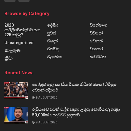
Browse by Category
2020
දේශීය
විශේෂාංග
පාර්ලිමේන්තුවට යන
පුවත්
වීඩියෝ
225 කවුද?
විදෙස්
වෙනත්
Uncategorised
විනිවිද
ව්‍යාපාර
කාලගුණ
විලාසිතා
සංවර්ධන
ක්‍රීඩා
Recent News
හෝමුස් සමුද්‍ර සන්ධිය විවෘත කිරීමේ ඔමාන් ගිවිසුම
අවසන් අදියරේ
9 AUGUST 2026
රුසියාවේ සටන් වැදීම සඳහා උතුරු කොරියානු හමුදා
50,000ක් යෙදවීමට සූදානම්
9 AUGUST 2026