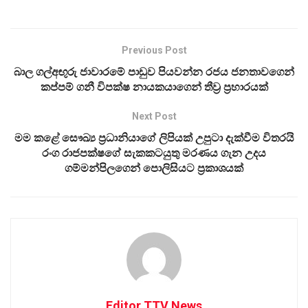
Previous Post
බාල ගල්අඟුරු ජාවාරමේ පාඩුව පියවන්න රජය ජනතාවගෙන්
කප්පම් ගනී විපක්ෂ නායකයාගෙන් තීව්‍ර ප්‍රහාරයක්
Next Post
මම කළේ සෞඛ්‍ය ප්‍රධානියාගේ ලිපියක් උපුටා දැක්වීම විතරයි
රංග රාජපක්ෂගේ සැකකටයුතු මරණය ගැන උදය
ගම්මන්පිලගෙන් පොලිසියට ප්‍රකාශයක්
Editor TTV News