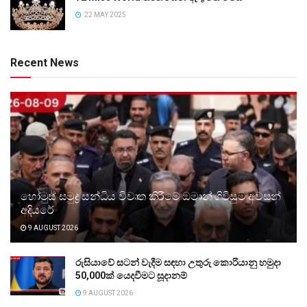
22 MAY 2025
Recent News
හෝමුස් සමුද්‍ර සන්ධිය විවෘත කිරීමේ ඔමාන් ගිවිසුම අවසන්
අදියරේ
9 AUGUST 2026
රුසියාවේ සටන් වැදීම සඳහා උතුරු කොරියානු හමුදා
50,000ක් යෙදවීමට සූදානම්
9 AUGUST 2026