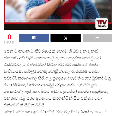
0
SHARES
පේන මානයක මැතිවරණයක් නොමැති බව දැන දැනත්
ජනතාව අව් වැසි නොතකා ශ්
රී ලංකා පොදුජන පෙරමුණේ
රැස්වීම්වලට එක්වෙමින් සිටින බව එම පක්ෂයේ ජාතික
සංවිධායක, පාර්ලිමේන්තු මන්ත්
රී නාමල් රාජපක්ෂ මහතා
පවසයි. කුරුණෑගල හිරියාල ප්
රදේශයේ පැවති ජනහමුවකදී ඔහු
කියා සිටියේ, වත්මන් ආණ්ඩුව බලය ලබා ගැනීමට දුන්
පොරොන්දු ඇස් පනාපිටම කඩා වැටෙමින් පවතින පසුබිමක,
ජනතාව යළි සත්
ය අවබෝධ කරගනිමින් සිය පක්ෂය වටා
එක්වෙමින් සිටින බවයි.
ගමින් ගමට යන අවස්ථාවේදී කිසිදු මැතිවරණයක් ප්
රකාශයට