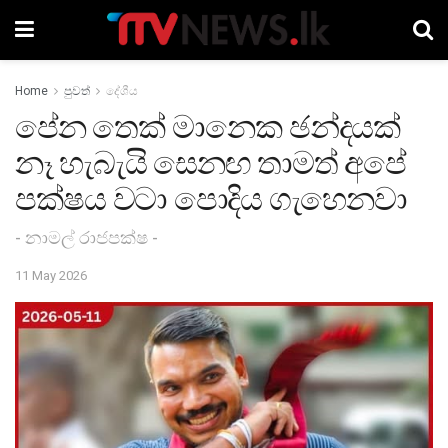
Home
පුවත්
දේශීය
පේන තෙක් මානෙක ඡන්දයක්
නෑ හැබැයි සෙනඟ තාමත් අපේ
පක්ෂය වටා පොදිය ගැහෙනවා
- නාමල් රාජපක්ෂ -
11 May 2026