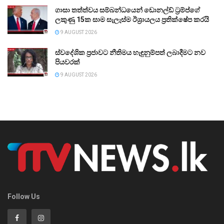
ගාසා තත්ත්වය සම්බන්ධයෙන් ඩොනල්ඩ් ට්‍රම්ප්ගේ
ලකුණු 15ක සාම සැලැස්ම ඊශ්‍රායලය ප්‍රතික්ෂේප කරයි
9 AUGUST 2026
ස්වදේශික ප්‍රජාවට නීතිමය හැඳුනුම්පත් ලබාදීමට නව
පියවරක්
9 AUGUST 2026
Follow Us