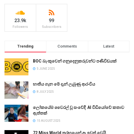
23.9k
99
Followers
Subscribers
Trending
Comments
Latest
BOC බැංකුවෙන් ගනුදෙනුකරුවන්ට පණිවිඩයක්
5 JUNE 2025
භාතිය ගැන මේ දැන් ලැබුණු ආරංචිය
8 JULY 2025
ලෝකයේම වෛරල් වූ සංවේදී AI වීඩියෝවේ කතාව
ඇත්තක්
15 AUGUST 2025
72 Miss World තරඟයෙන් ඈ ඉවත් වෙයි