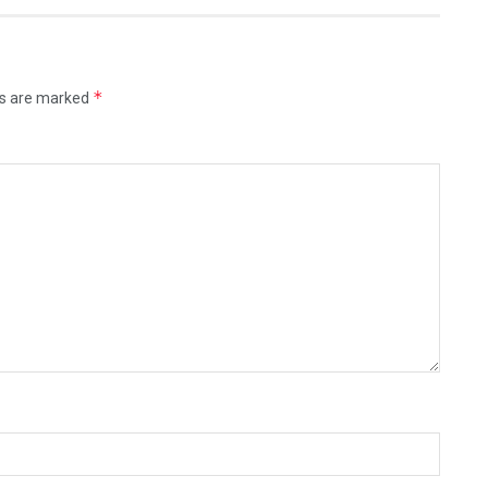
*
ds are marked