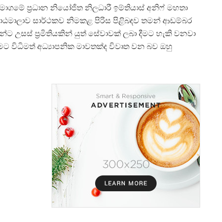
මාගමේ ප්
රධාන නියෝජිත නිලධාරී ඉම්තියාස් අනිෆ් මහතා
ාඨමාලාව සාර්ථකව නිමකළ පිරිස පිළිබඳව තමන් ආඩම්බර
්ට උසස් ප්
රමිතියකින් යුත් සේවාවක් ලබා දීමට හැකි වනවා
මට විධිමත් අධ්
යාපනික මාවතක්ද විවෘත වන බව ඔහු