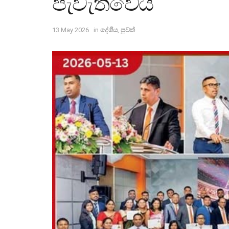
පැවැත්වෙයි
13 May 2026
in
දේශීය
,
පුවත්