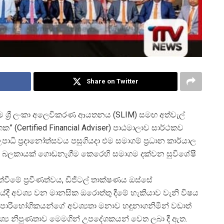
Share on Twitter
 ශ්
රී ලංකා අලෙවිකරණ ආයතනය (SLIM) සමඟ අත්වැල්
ශක” (Certified Financial Adviser) පාඨමාලාව සාර්ථකව
ාධි ප්
රදානෝත්සවය පසුගියදා එම සමාගම් ප්
රධාන කාර්යාල
අලෙවි බලකායක් ගොඩනැගීම කෙරෙහි සමාගම දක්වන සුවිශේෂී
්වීමේ ප්
රවීණත්වය, ඩිජිටල් තාක්ෂණය ඔස්සේ
යේදී අවශ්
ය වන මානසික ඔරොත්තු දීමේ හැකියාව වැනි විෂය
ය පාරිභෝගිකයන්ගේ අවශ්
යතා මනාව හඳුනාගනිමින් වඩාත්
වශ්
ය නිපුණතාව මෙමගින් උපදේශකයන් වෙත ලබා දී ඇත.