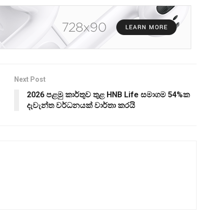
Next Post
2026 පළමු කාර්තුව තුළ HNB Life සමාගම 54%ක
දැවැන්ත වර්ධනයක් වාර්තා කරයි