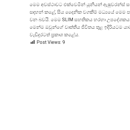
මෙම අවස්ථාවට එක්වෙමින් යූනියන් ඇෂුවරන්ස් ස
සඳහන් කළේ, සිය දෛනික වගකීම් මධ්
යයේ මෙම ප
වන බවයි. මෙම SLIM සහතිකය හරහා උපදේශකයන
මෙන්ම ඔවුන්ගේ වෘත්තීය ජීවිතය තුළ ඉදිරියටම යා
වැඩිදුරටත් ප්
රකාශ කළේය.
Post Views:
9