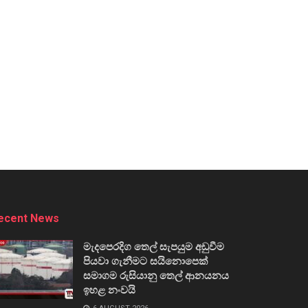
ecent News
මැදපෙරදිග තෙල් සැපයුම අඩුවීම
පියවා ගැනීමට සයිනොපෙක්
සමාගම රුසියානු තෙල් ආනයනය
ඉහළ නංවයි