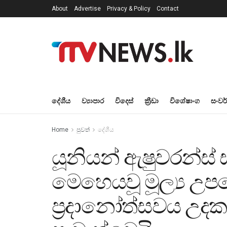
About
Advertise
Privacy & Policy
Contact
දේශීය
ව්‍යාපාර
විදෙස්
ක්‍රීඩා
විශේෂාංග
සංවර
Home
පුවත්
දේශීය
යූනියන් ඇෂුවරන්ස්
මෙහෙයවූ මූල්‍ය උප
ප්‍රදානෝත්සවය උදකර