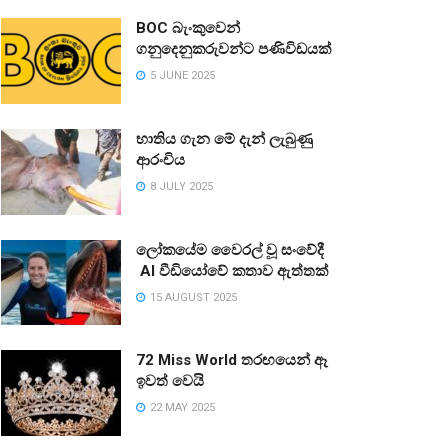
BOC බැංකුවෙන්
ගනුදෙනුකරුවන්ට පණිවිඩයක්
5 JUNE 2025
භාතිය ගැන මේ දැන් ලැබුණු
ආරංචිය
8 JULY 2025
ලෝකයේම වෛරල් වූ සංවේදී
AI වීඩියෝවේ කතාව ඇත්තක්
15 AUGUST 2025
72 Miss World තරඟයෙන් ඈ
ඉවත් වෙයි
22 MAY 2025