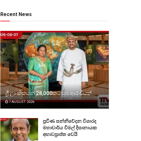
Recent News
ශ්‍රී ලාංකිකයන් 28,000කට සුබ ආරංචියක්…
7 AUGUST 2026
ප්‍රවීණ සන්නිවේදන විශාරද
මහාචාර්ය විමල් දිසානායක
අභාවප්‍රාප්ත වෙයි