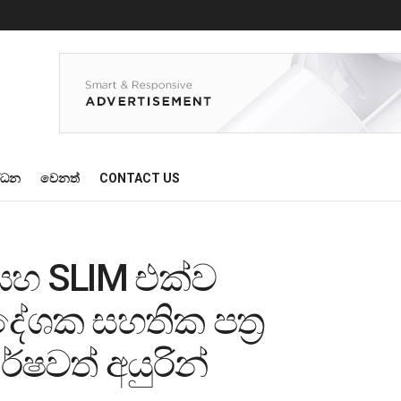
්ධන
වෙනත්
CONTACT US
 සහ SLIM එක්ව
දේශක සහතික පත්‍ර
්ෂවත් අයුරින්