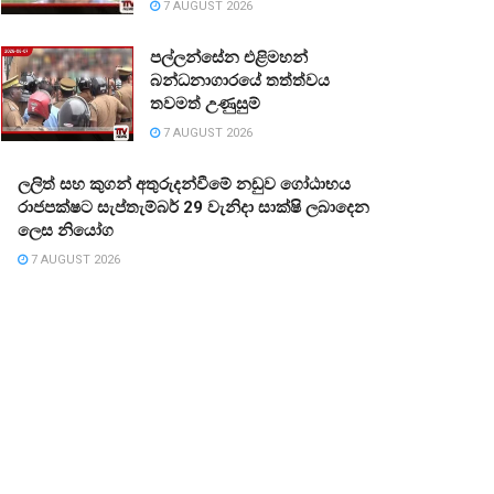
7 AUGUST 2026
පල්ලන්සේන එළිමහන්
බන්ධනාගාරයේ තත්ත්වය
තවමත් උණුසුම්
7 AUGUST 2026
ලලිත් සහ කුගන් අතුරුදන්වීමේ නඩුව ගෝඨාභය
රාජපක්ෂට සැප්තැම්බර් 29 වැනිදා සාක්ෂි ලබාදෙන
ලෙස නියෝග
7 AUGUST 2026