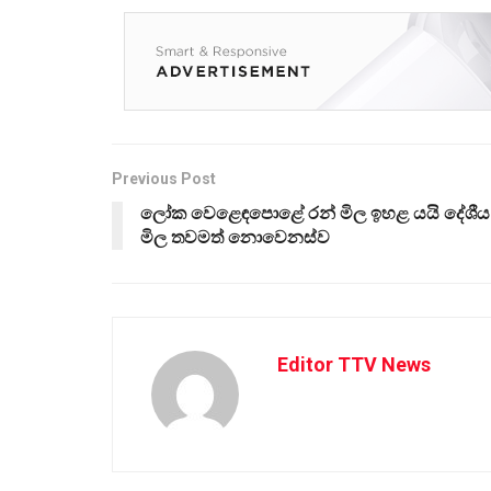
Previous Post
ලෝක වෙළෙඳපොළේ රන් මිල ඉහළ යයි දේශීය
මිල තවමත් නොවෙනස්ව
Editor TTV News