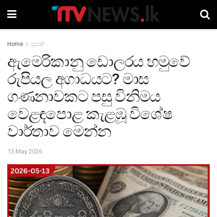
Home
පුවත්
ඇමෙරිකානු ඩොලරය හමුවේ
රුපියල අගාධයට? මාස
ගණනාවකට පසු විනිමය
වෙළඳපොළ කැළඹූ විශේෂ
වාර්තාව මෙන්න
13 May 2026