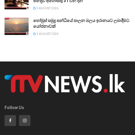
තීන්දුව අගෝස්තු 31 වන දින
5 AUGUST 2026
හෝමුස් සමුද්‍ර සන්ධියේ පාලන බලය ඉරානයට ලබාදීමට
යෝජනාවක්
5 AUGUST 2026
Follow Us