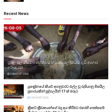
Recent News
ප්‍රබල එල් නීනෝ තත්ත්වය හමුවේ ලෝකයට දැඩි ආහාර
අර්බුදයක
5 AUGUST 2026
යුක්‍රේනයේ කියව් අගනුවරට එල්ල වූ රුසියානු මිසයිල
ප්‍රහාරයකින් පුද්ගලයින් 17 ක් මරුට
5 AUGUST 2026
ක්‍රිකට් ක්‍රීඩකයන්ගේ බදු අය කිරීමට එරෙහි පෙත්සමේ