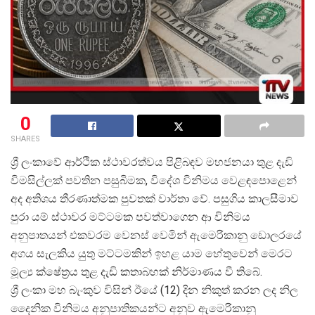
0
SHARES
ශ්
රී ලංකාවේ ආර්ථික ස්ථාවරත්වය පිළිබඳව මහජනයා තුළ දැඩි
විමසිල්ලක් පවතින පසුබිමක, විදේශ විනිමය වෙළඳපොළෙන්
අද අතිශය තීරණාත්මක පුවතක් වාර්තා වේ. පසුගිය කාලසීමාව
පුරා යම් ස්ථාවර මට්ටමක පවත්වාගෙන ආ විනිමය
අනුපාතයන් එකවරම වෙනස් වෙමින් ඇමෙරිකානු ඩොලරයේ
අගය සැලකිය යුතු මට්ටමකින් ඉහළ යාම හේතුවෙන් මෙරට
මූල්
ය ක්ෂේත්
රය තුළ දැඩි කතාබහක් නිර්මාණය වී තිබේ.
ශ්
රී ලංකා මහ බැංකුව විසින් ඊයේ (12) දින නිකුත් කරන ලද නිල
දෛනික විනිමය අනුපාතිකයන්ට අනුව ඇමෙරිකානු