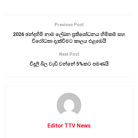
Previous Post
2026 ඡන්දහිමි නාම ලේඛන ප්‍රතිශෝධනය හිමිකම් සහ
විරෝධතා දැක්වීමට කාලය එළඹෙයි
Next Post
විදුලි බිල වැඩි වන්නේ 5%කට පමණයි
Editor TTV News