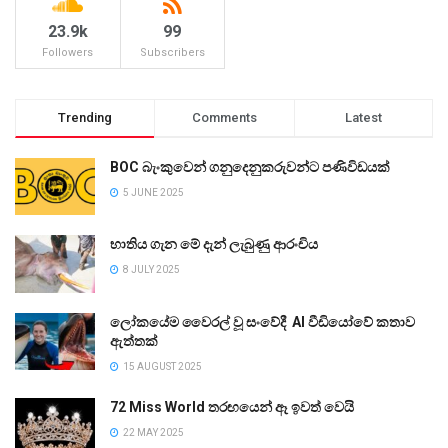
23.9k
99
Followers
Subscribers
Trending
Comments
Latest
BOC බැංකුවෙන් ගනුදෙනුකරුවන්ට පණිවිඩයක්
5 JUNE 2025
භාතිය ගැන මේ දැන් ලැබුණු ආරංචිය
8 JULY 2025
ලෝකයේම වෛරල් වූ සංවේදී AI වීඩියෝවේ කතාව
ඇත්තක්
15 AUGUST 2025
72 Miss World තරඟයෙන් ඈ ඉවත් වෙයි
22 MAY 2025