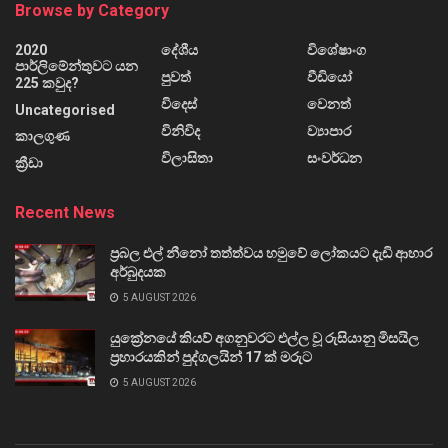
Browse by Category
2020
දේශීය
විශේෂාංග
පාර්ලිමේන්තුවට යන
පුවත්
වීඩියෝ
225 කවුද?
විදෙස්
වෙනත්
Uncategorised
විනිවිද
ව්‍යාපාර
කාලගුණ
විලාසිතා
සංවර්ධන
ක්‍රීඩා
Recent News
ප්‍රබල එල් නීනෝ තත්ත්වය හමුවේ ලෝකයට දැඩි ආහාර
අර්බුදයක
5 AUGUST 2026
යුක්‍රේනයේ කියව් අගනුවරට එල්ල වූ රුසියානු මිසයිල
ප්‍රහාරයකින් පුද්ගලයින් 17 ක් මරුට
5 AUGUST 2026