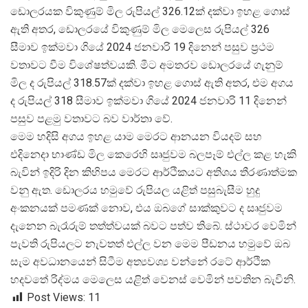
ඩොලරයක විකුණුම් මිල රුපියල් 326.12ක් දක්වා ඉහළ ගොස්
ඇති අතර, ඩොලරයේ විකුණුම් මිල මෙලෙස රුපියල් 326
සීමාව ඉක්මවා ගියේ 2024 ජනවාරි 19 දිනෙන් පසුව ප්
රථම
වතාවට වීම විශේෂත්වයකි. මීට අමතරව ඩොලරයේ ගැනුම්
මිල ද රුපියල් 318.57ක් දක්වා ඉහළ ගොස් ඇති අතර, එම අගය
ද රුපියල් 318 සීමාව ඉක්මවා ගියේ 2024 ජනවාරි 11 දිනෙන්
පසුව පළමු වතාවට බව වාර්තා වේ.
මෙම හදිසි අගය ඉහළ යාම මෙරට ආනයන වියදම් සහ
එදිනෙදා භාණ්ඩ මිල කෙරෙහි සෘජුවම බලපෑම් එල්ල කළ හැකි
බැවින් ඉදිරි දින කිහිපය මෙරට ආර්ථිකයට අතිශය තීරණාත්මක
වනු ඇත. ඩොලරය හමුවේ රුපියල යළිත් පසුබැසීම හුදු
අංකනයක් පමණක් නොව, එය ඔබගේ සාක්කුවට ද සෘජුවම
දැනෙන බැරෑරුම් තත්ත්වයක් බවට පත්ව තිබේ. ස්ථාවර වෙමින්
පැවති රුපියලට නැවතත් එල්ල වන මෙම පීඩනය හමුවේ ඔබ
සැම අවධානයෙන් සිටීම අත්
යවශ්
ය වන්නේ රටේ ආර්ථික
හදවතේ රිද්මය මෙලෙස යළිත් වෙනස් වෙමින් පවතින බැවිනි.
Post Views:
11