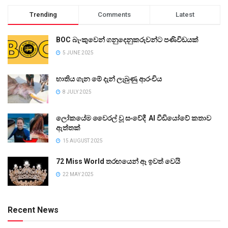
Trending
Comments
Latest
BOC බැංකුවෙන් ගනුදෙනුකරුවන්ට පණිවිඩයක්
5 JUNE 2025
භාතිය ගැන මේ දැන් ලැබුණු ආරංචිය
8 JULY 2025
ලෝකයේම වෛරල් වූ සංවේදී AI වීඩියෝවේ කතාව
ඇත්තක්
15 AUGUST 2025
72 Miss World තරඟයෙන් ඈ ඉවත් වෙයි
22 MAY 2025
Recent News