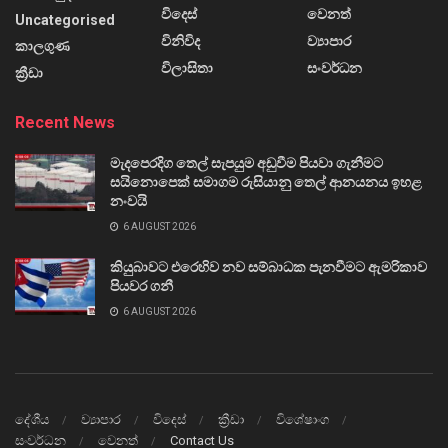
විදෙස්
වෙනත්
Uncategorised
විනිවිද
ව්‍යාපාර
කාලගුණ
විලාසිතා
සංවර්ධන
ක්‍රීඩා
Recent News
මැදපෙරදිග තෙල් සැපයුම අඩුවීම පියවා ගැනීමට
සයිනොපෙක් සමාගම රුසියානු තෙල් ආනයනය ඉහළ
නංවයි
6 AUGUST 2026
කියුබාවට එරෙහිව නව සම්බාධක පැනවීමට ඇමරිකාව
පියවර ගනී
6 AUGUST 2026
දේශීය
ව්‍යාපාර
විදෙස්
ක්‍රීඩා
විශේෂාංග
සංවර්ධන
වෙනත්
Contact Us