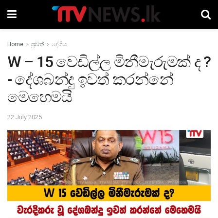
Home
පුවත්
දේශීය
W – 15 වෙඩිල්ල මිනීමැරුමක් ද ?
- දේශබන්දු ඉවත් කරන්නේ
මෙහෙමයි
22 July 2025