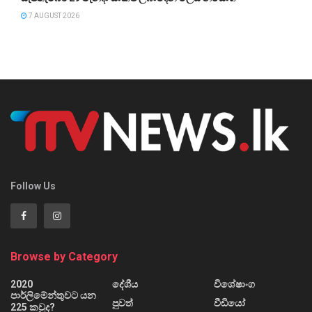
7 AUGUST 2026
Follow Us
Browse by Category
2020
දේශීය
විශේෂාංග
පාර්ලිමේන්තුවට යන
පුවත්
වීඩියෝ
225 කවුද?