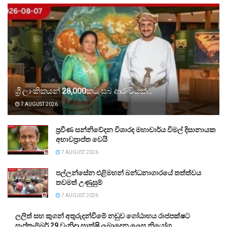
ශ්‍රී ලාංකිකයන් 28,000කට සුබ ආරංචියක්…
7 AUGUST 2026
ප්‍රවීණ සන්නිවේදන විශාරද මහාචාර්ය විමල් දිසානායක
අභාවප්‍රාප්ත වෙයි
7 AUGUST 2026
පල්ලන්සේන එළිමහන් බන්ධනාගාරයේ තත්ත්වය
තවමත් උණුසුම්
7 AUGUST 2026
ලලිත් සහ කුගන් අතුරුදන්වීමේ නඩුව ගෝඨාභය රාජපක්ෂට
සැප්තැම්බර් 29 වැනිදා සාක්ෂි ලබාදෙන ලෙස නියෝග