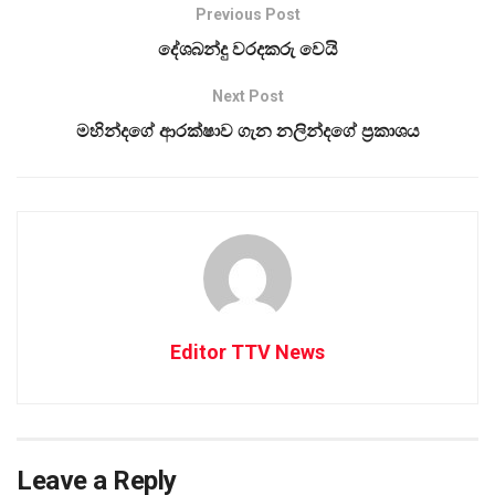
Previous Post
දේශබන්දු වරදකරු වෙයි
Next Post
මහින්දගේ ආරක්ෂාව ගැන නලින්දගේ ප්‍රකාශය
Editor TTV News
Leave a Reply