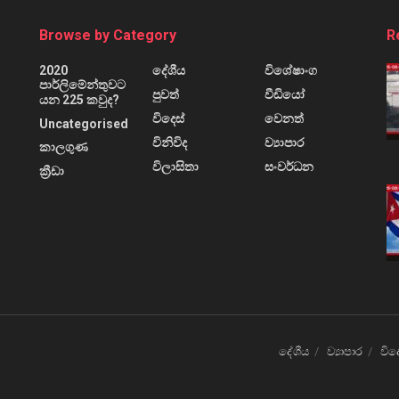
Browse by Category
R
2020
දේශීය
විශේෂාංග
පාර්ලිමේන්තුවට
පුවත්
වීඩියෝ
යන 225 කවුද?
විදෙස්
වෙනත්
Uncategorised
විනිවිද
ව්‍යාපාර
කාලගුණ
විලාසිතා
සංවර්ධන
ක්‍රීඩා
දේශීය
ව්‍යාපාර
විද