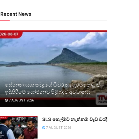
Recent News
සේනානායක සමුද්‍රයේ ධීවර නැංගුරම්පොළක්
ඉදිකිරීමේ යෝජනාව පිළිබඳව අවධානය
7 AUGUST 2026
SLS හෙල්මට් නැත්නම් වැඩ වරදී
7 AUGUST 2026