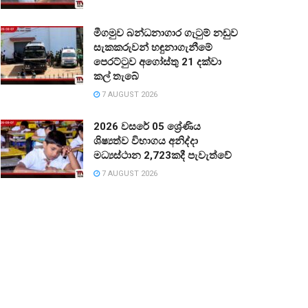
මීගමුව බන්ධනාගාර ගැටුම් නඩුව
සැකකරුවන් හඳුනාගැනීමේ
පෙරට්ටුව අගෝස්තු 21 දක්වා
කල් තැබේ
7 AUGUST 2026
2026 වසරේ 05 ශ්‍රේණිය
ශිෂ්‍යත්ව විභාගය අනිද්දා
මධ්‍යස්ථාන 2,723කදී පැවැත්වේ
7 AUGUST 2026