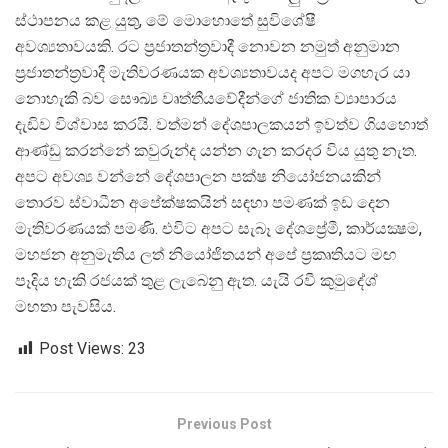
ස්ථාපනය කළ යුතු, මේ මොහොතේ සුවිශේෂී
අවශ්‍යතාවයකි. රට ප්‍රජාතන්ත්‍රවාදී නොවන නමුත් අනුමාන
ප්‍රජාතන්ත්‍රවාදී මැතිවරණයක අවශ්‍යතාවයද අපට මගහැර යා
නොහැකි බව සෞඛ්‍ය වෘත්තීයවේදීන්ගේ ජාතික ව්‍යාපාරය
දැඩිව විශ්වාස කරයි. වත්මන් දේශපාලකයන් ඉවත්ව ගියහොත්
ආණ්ඩු කරන්නේ කවුරුන්ද යන්න ගැන කරදර විය යුතු නැත.
අපට අවශ්‍ය වන්නේ දේශපාලන පක්ෂ නියෝජනයකින්
තොරව ස්වාධීන අපේක්ෂකයින් සඳහා පමණක් ඉඩ දෙන
මැතිවරණයක් පමණි. එවිට අපට සැබෑ දේශප්‍රේමී, කාර්යක්‍ෂම,
මහජන අනුමැතිය ලත් නියෝජිතයන් අපේ ප්‍රකෘතියට මඟ
පෑදිය හැකි රජයක් තුළ ලැබෙනු ඇත. යැයි රවී කුමුදේශ්
මහතා පැවසිය.
Post Views:
23
Previous Post