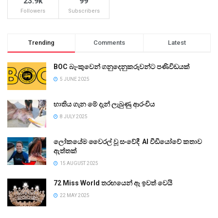
23.9k
99
Followers
Subscribers
Trending
Comments
Latest
BOC බැංකුවෙන් ගනුදෙනුකරුවන්ට පණිවිඩයක්
5 JUNE 2025
භාතිය ගැන මේ දැන් ලැබුණු ආරංචිය
8 JULY 2025
ලෝකයේම වෛරල් වූ සංවේදී AI වීඩියෝවේ කතාව
ඇත්තක්
15 AUGUST 2025
72 Miss World තරඟයෙන් ඈ ඉවත් වෙයි
22 MAY 2025