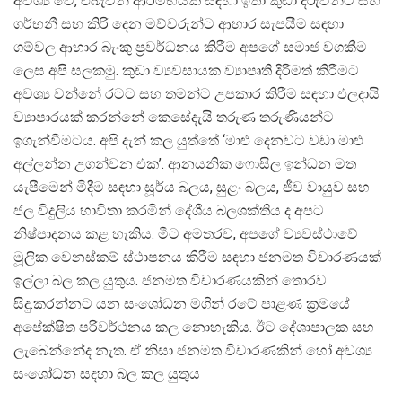
අවශ්‍ය වේ, එබැවින් ආරම්භයක් සඳහා ඉතා කුඩා දරුවන්ට සහ
ගර්භනී සහ කිරි දෙන මව්වරුන්ට ආහාර සැපයීම සඳහා
ගම්වල ආහාර බැංකු ප්‍රවර්ධනය කිරීම අපගේ සමාජ වගකීම
ලෙස අපි සලකමු. කුඩා ව්‍යවසායක ව්‍යාපෘති දිරිමත් කිරීමට
අවශ්‍ය වන්නේ රටට සහ තමන්ට උපකාර කිරීම සඳහා ඵලදායි
ව්‍යාපාරයක් කරන්නේ කෙසේදැයි තරුණ තරුණියන්ට
ඉගැන්වීමටය. අපි දැන් කල යුත්තේ ‘මාළු දෙනවට වඩා මාළු
අල්ලන්න උගන්වන එක’. ආනයනික ෆොසිල ඉන්ධන මත
යැපීමෙන් මිදීම සඳහා සූර්ය බලය, සුළං බලය, ජීව වායුව සහ
ජල විදුලිය භාවිතා කරමින් දේශීය බලශක්තිය ද අපට
නිෂ්පාදනය කළ හැකිය. මීට අමතරව, අපගේ ව්‍යවස්ථාවේ
මූලික වෙනස්කම් ස්ථාපනය කිරීම සඳහා ජනමත විචාරණයක්
ඉල්ලා බල කල යුතුය. ජනමත විචාරණයකින් තොරව
සිදු.කරන්නට යන සංශෝධන මගින් රටේ පාළණ ක්‍රමයේ
අපේක්ෂිත පරිවර්ථනය කල නොහැකිය. ඊට දේශාපාලක සහ
ලැබෙන්නේද නැත. ඒ නිසා ජනමත විචාරණකින් හෝ අවශ්‍ය
සංශෝධන සදහා බල කල යුතුය