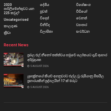
2020
දේශීය
විශේෂාංග
පාර්ලිමේන්තුවට යන
පුවත්
වීඩියෝ
225 කවුද?
විදෙස්
වෙනත්
Uncategorised
විනිවිද
ව්‍යාපාර
කාලගුණ
විලාසිතා
සංවර්ධන
ක්‍රීඩා
Recent News
ප්‍රබල එල් නීනෝ තත්ත්වය හමුවේ ලෝකයට දැඩි ආහාර
අර්බුදයක
5 AUGUST 2026
යුක්‍රේනයේ කියව් අගනුවරට එල්ල වූ රුසියානු මිසයිල
ප්‍රහාරයකින් පුද්ගලයින් 17 ක් මරුට
5 AUGUST 2026