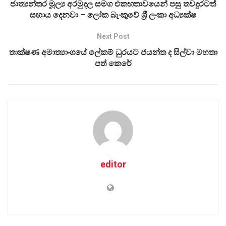
ජාත්‍යන්තර මූල්‍ය අරමුදල සමග එකඟතාවයෙන් පසු තවදුරටත්
සහාය දෙනවා – ලෝක බැංකුවේ ශ්‍රී ලංකා අධ්‍යක්ෂ
Next Post
තාක්ෂණ අමාත්‍යාංශයේ ලේකම් ධුරයට ජයන්ත ද සිල්වා මහතා
පත් කෙරේ
editor