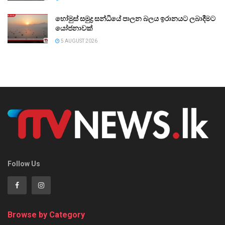
හෝමුස් සමුද්‍ර සන්ධියේ පාලන බලය ඉරානයට ලබාදීමට
යෝජනාවක්
5 AUGUST 2026
Follow Us
Browse by Category