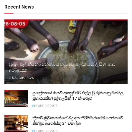
Recent News
ප්‍රබල එල් නීනෝ තත්ත්වය හමුවේ ලෝකයට දැඩි ආහාර
අර්බුදයක
5 AUGUST 2026
යුක්‍රේනයේ කියව් අගනුවරට එල්ල වූ රුසියානු මිසයිල
ප්‍රහාරයකින් පුද්ගලයින් 17 ක් මරුට
5 AUGUST 2026
ක්‍රිකට් ක්‍රීඩකයන්ගේ බදු අය කිරීමට එරෙහි පෙත්සමේ
තීන්දුව අගෝස්තු 31 වන දින
5 AUGUST 2026