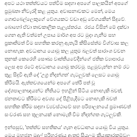
අපට යථා තත්ත්වයට පත්වීම සඳහා අපගේ පාලකයින් අපගේ
ප්‍රමුඛතා නිවැරදි කළ යුතුය. අවාසනාවකට මෙන්, මෙය
ගොළුබෙල්ලෙකුගේ වේගයකට වඩා අඩු වේගයකින් සිදුවේ.
බොහෝ ඒවා තාවකාලික පැලැස්තරය. රජය විසින් මේ දක්වා
ගෙන ඇති වත්මන් උපාය මාර්ග අප රට මුදා ගැනීම සහ
ප්‍රකෘතිමත් වීම සහතික කරනු ඇතැයි කිසිසේත්ම විශ්වාස කල
නොහැක. අවධානය යොමු කල යුතුම බලවත් සාරාංශ වචන
තුනක් කෙරෙහි සෞඛ්‍ය වෘත්තීයවේදීන්ගේ ජතික ව්‍යාපාරය
ලෙස අප රටේ අවධානය යොමු කරවමු. පළමුවැන්න නම් රට
තුළ සිදුවී ඇති දේ ‘උග්‍ර නිදන්ගත’ ගැටලුවක් ලෙසට යොමු
කිරීමයි. ඇත්තවශයෙන්ම අපගේ තේරී පත් වූ
දේශපාලනඥයන්ට නීතියට ඉහළින් සිටිය නොහැකි බවත්,
ජනතාවට කිරීමට අවශ්‍ය දේ පිළිපැදීමට නොහැකි බවත්
සහතික කිරීම සඳහා ව්‍යවස්ථාවේ සහ පරිපාලනයේ ප්‍රමාණවත්
සංවරණ සහ තුලනයක් නොමැති වීම නිදන්ගත ගැටලුවකි.
ඉන්පසුව, ‘තත්ත්ව සහතිකය’ ගැන අවධානය යොමු විය යුතුය.
මෙය මහජන මුදල් පරිහරණය ඇතුළු සියලුම ක්‍රියාකාරකම්වල