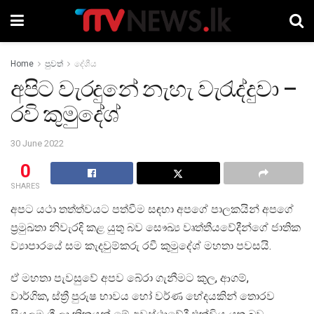
Home
පුවත්
දේශීය
අපිට වැරදුනේ නැහැ වැරැද්දුවා –
රවි කුමුදේශ්
30 June 2022
0
SHARES
අපට යථා තත්ත්වයට පත්වීම සඳහා අපගේ පාලකයින් අපගේ
ප්‍රමුඛතා නිවැරදි කළ යුතු බව සෞඛ්‍ය වෘත්තීයවේදීන්ගේ ජාතික
ව්‍යාපාරයේ සම කැදවුම්කරු රවී කුමුදේශ් මහතා පවසයි.
ඒ මහතා පැවසුවේ අපව බේරා ගැනීමට කුල, ආගම්,
වාර්ගික, ස්ත්‍රී පුරුෂ භාවය හෝ වර්ණ භේදයකින් තොරව