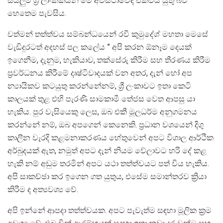
සියලුම ශ්‍රී ලාංකිකයන් මේ අවස්ථාවේදී එක්විය යුතු බව
හෙතෙම පැවසිය.
වත්මන් තත්ත්වය සම්බන්ධයෙන් රවී කුමුදේශ් මහතා මෙසේ
වැඩිදුරටත් අදහස් පල කලේය ” අපි කරන ඕනෑම දෙයක්
ඉගෙනීම, දැනුම, හැකියාව, තක්සේරු කිරීම සහ තීරණය කිරීම
ප්‍රවර්ධනය කිරීමේ දෘෂ්ටිවාදයක් වන අතර, දැන් හෝ අප
න්‍යායිකව කටයුතු කරන්නේනම්, ශ්‍රී ලංකාවට ඉතා කෙටි
කාලයක් තුළ එහි පැරණි සාමකාමී තේජස වෙත ආපසු යා
හැකිය. පුර වැසියෙකු ලෙස, ඔබ එකී මූලධර්ම අනුගමනය
කරන්නේ නම්, ඔබ අපගෙන් කෙනෙකි. ප්‍රධාන වශයෙන් දිගු
කාලීන වැරදි කළමනාකරණය හේතුවෙන් අපට විශාල ආර්ථික
අර්බුදයක් ඇත, නමුත් අපට දැන් නියම වේලාවට හරි දේ කළ
හැකි නම් අඩුම තරමින් අපට යථා තත්ත්වයට පත් විය හැකිය.
අපි සාකච්ඡා කර ඉගෙන ගත යුතුය, එසේම සමාන්තරව ක්‍රියා
කිරීම ද අත්‍යවශ්‍ය වේ.
අපි ඉන්නේ ආපදා තත්ත්වයක. අපට පැවැත්ම සඳහා මූලික ක්‍රම