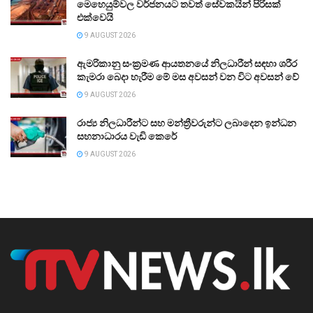
මෙහෙයුම්වල වර්ජනයට තවත් සේවකයින් පිරිසක්
එක්වෙයි
9 AUGUST 2026
ඇමරිකානු සංක්‍රමණ ආයතනයේ නිලධාරීන් සඳහා ශරීර
කැමරා බෙදා හැරීම මේ මස අවසන් වන විට අවසන් වේ
9 AUGUST 2026
රාජ්‍ය නිලධාරීන්ට සහ මන්ත්‍රීවරුන්ට ලබාදෙන ඉන්ධන
සහනාධාරය වැඩි කෙරේ
9 AUGUST 2026