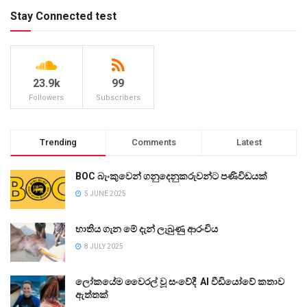
Stay Connected test
23.9k
99
Followers
Subscribers
Trending
Comments
Latest
BOC බැංකුවෙන් ගනුදෙනුකරුවන්ට පණිවිඩයක්
5 JUNE 2025
භාතිය ගැන මේ දැන් ලැබුණු ආරංචිය
8 JULY 2025
ලෝකයේම වෛරල් වූ සංවේදී AI වීඩියෝවේ කතාව
ඇත්තක්