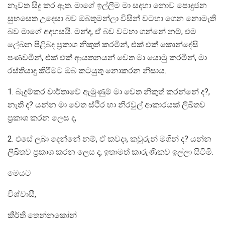
නැවත සිදු කර ඇත. මාගේ ඉල්ලීම මා සදහා නොව පොදුජන
සුභසෙත උදෙසා බව ඔබතුමන්ලා විසින් වටහා ගෙන නොමැති
බව මාගේ අදහසයි. මන්ද, ඒ බව වටහා ගන්නේ නම්, එම
ලේඛන පිළිබද ප්‍ර‍කාශ නිකුත් කරමින්, එක් එක් කොන්දේසි
පණවමින්, එක් එක් ආයතනයන් වෙත මා යොමු කරමින්, මා
රස්තියාදු කිරීමට ඔබ කටයුතු නොකරන නිසාය.
1. බැදුම්කර වාර්තාවේ ඇමුණුම් මා වෙත නිකුත් කරන්නේ ද?,
නැති ද? යන්න මා වෙත ස්ථිර හා නිරවුල් ආකාරයක් ලිඛිතව
ප්‍ර‍කාශ කරන ලෙස ද,
2. එසේ ලබා දෙන්නේ නම්, ඒ කවදා, කවුරුන් මගින් ද? යන්න
ලිඛිතව ප්‍ර‍කාශ කරන ලෙස ද, ඉතාමත් කාරුණිකව ඉල්ලා සිටිමි.
මෙයට
විශ්වාසී,
කීර්ති තෙන්නකෝන්