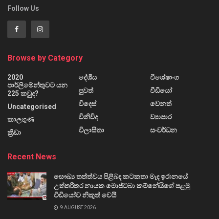
Follow Us
Browse by Category
2020
දේශීය
විශේෂාංග
පාර්ලිමේන්තුවට යන
පුවත්
වීඩියෝ
225 කවුද?
විදෙස්
වෙනත්
Uncategorised
විනිවිද
ව්‍යාපාර
කාලගුණ
විලාසිතා
සංවර්ධන
ක්‍රීඩා
Recent News
සෞඛ්‍ය තත්ත්වය පිළිබඳ කටකතා මැද ඉරානයේ
උත්තරීතර නායක මොජ්ටබා කම්නේයිගේ පළමු
වීඩියෝව නිකුත් වෙයි
9 AUGUST 2026