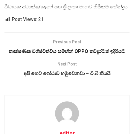
විධායක අධ්‍යක්ෂ/කැෆේ සහ ශ්‍රී ලංකා මානව හිමිකම් කේන්ද්‍ර‍ය
Post Views:
21
Previous Post
තාක්ෂණික විශිෂ්ටත්වය සමඟින් OPPO තවදුරටත් ඉදිරියට
Next Post
අපි හෙට ගෝඨාව හමුවෙනවා – ටී.බී කියයි
editor