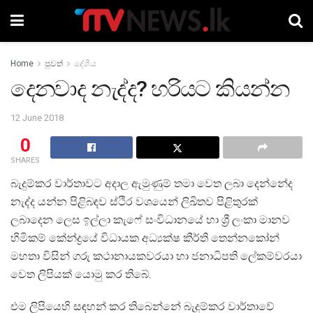
Home
පුවත්
දේශීය
දෙනවාද නැද්ද? හරියට කියන්න
12 June 2018
0
SHARES
බැදුම්කර වාර්තාවට අදාල ඇමුණුම් තමා වෙත ලබා දෙන්නේද
නැද්ද යන්න පිළිබඳව ස්ථිර වශයෙන් ලිඛිතව පිළිතුරක්
ලබාදෙන ලෙස ඉල්ලා කැෆේ සංවිධානයේ හා ශ්‍රී ලංකා මානව
හිමිකම් කේන්ද්‍රයේ විධායක අධ්‍යක්ෂ කීර්ති තෙන්නකෝන්
මහතා විසින් ගරු කථානායකවරයා හා ජනාධිපති ලේකම්වරයා
වෙත ලිපියක් යොමු කර තිබේ.
එම ලිපියෙහි සඳහන් කර තිබෙන්නේ බැදුම්කර වාර්තාවේ