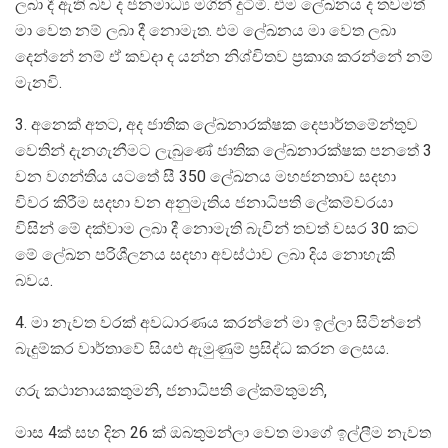
ලබා දී ඇති බව ද ජනමාධ්‍ය මගින් දුටිමි. එම ලේඛනය ද තවමත්
මා වෙත නම් ලබා දී නොමැත. එම ලේඛනය මා වෙත ලබා
දෙන්නේ නම් ඒ කවදා ද යන්න නිශ්චිතව ප්‍ර‍කාශ කරන්නේ නම්
මැනවි.
3. අනෙක් අතට, අද ජාතික ලේඛනාරක්ෂක දෙපාර්තමේන්තුව
වෙතින් දැනගැනීමට ලැබුණේ ජාතික ලේඛනාරක්ෂක පනතේ 3
වන වගන්තිය යටතේ සී 350 ලේඛනය මහජනතාව සදහා
විවර කිරීම සදහා වන අනුමැතිය ජනාධිපති ලේකම්වරයා
විසින් මේ දක්වාම ලබා දී නොමැති බැවින් තවත් වසර 30 කට
මේ ලේඛන පරිශීලනය සදහා අවස්ථාව ලබා දිය නොහැකි
බවය.
4. මා නැවත වරක් අවධාරණය කරන්නේ මා ඉල්ලා සිටින්නේ
බැදුම්කර වාර්තාවේ සියළු ඇමුණුම් ප්‍ර‍සිද්ධ කරන ලෙසය.
ගරු කථානායකතුමනි, ජනාධිපති ලේකම්තුමනි,
මාස 4ක් සහ දින 26 ක් ඔබතුමන්ලා වෙත මාගේ ඉල්ලීම නැවත