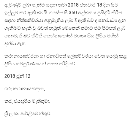
ඇමුණුම් ලබා ගැනීම සඳහා තමා 2018 ජනවාරි 18 දින සිට
ඉල්ලුම් කර ඇති බවයි. එසේම සී 350 ලේඛනය ප්‍ර‍සිද්ධි කිරීම
සදහා නීතිපතිවරයා අනුමැතිය ලබා දී ඇති බව ද ජනමාධ්‍ය දැන
ගැනීමට හැකි වු බවත් නමුත් මෙතෙක් තමාට එම පිටපත් ලැබී
නොමැති බව කීර්ති තෙන්නකෝන් මහතා සිය ලිපිය මගීන්
දන්වා ඇත.
කථානායකවරයා හා ජනාධිපති ලේකම්වරයා වෙත යොමු කළ
ලිපිය සම්පුර්ණයෙන් පහත පරිදි වේ.
2018 ජූනි 12
ගරු කථානායකතුමා,
කරු ජයසූරිය මැතිතුමා,
ශ්‍රී ලංකා පාර්ලිමේන්තුව.