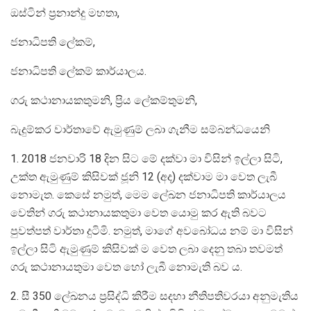
ඔස්ටින් ප්‍ර‍නාන්දු මහතා,
ජනාධිපති ලේකම්,
ජනාධිපති ලේකම් කාර්යාලය.
ගරු කථානායකතුමනි, ප්‍රිය ලේකම්තුමනි,
බැදුම්කර වාර්තාවේ ඇමුණුම් ලබා ගැනීම සම්බන්ධයෙනි
1. 2018 ජනවාරි 18 දින සිට මේ දක්වා මා විසින් ඉල්ලා සිටි,
උක්ත ඇමුණුම් කිසිවක් ජූනි 12 (අද) දක්වාම මා වෙත ලැබී
නොමැත. කෙසේ නමුත්, මෙම ලේඛන ජනාධිපති කාර්යාලය
වෙතින් ගරු කථානායකතුමා වෙත යොමු කර ඇති බවට
පුවත්පත් වාර්තා දුටිමි. නමුත්, මාගේ අවබෝධය නම් මා විසින්
ඉල්ලා සිටි ඇමුණුම් කිසිවක් ම වෙත ලබා දෙනු තබා තවමත්
ගරු කථානායතුමා වෙත හෝ ලැබී නොමැති බව ය.
2. සී 350 ලේඛනය ප්‍ර‍සිද්ධි කිරීම සදහා නීතිපතිවරයා අනුමැතිය