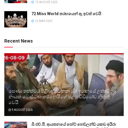
15 AUGUST 2025
72 Miss World තරඟයෙන් ඈ ඉවත් වෙයි
22 MAY 2025
Recent News
සෞඛ්‍ය තත්ත්වය පිළිබඳ කටකතා මැද ඉරානයේ උත්තරීතර
නායක මොජ්ටබා කම්නේයිගේ පළමු වීඩියෝව නිකුත්
වෙයි
9 AUGUST 2026
බී.එච්.පී. ආයතනයේ පෝට් හෙඩ්ලන්ඩ් යකඩ අයිරා