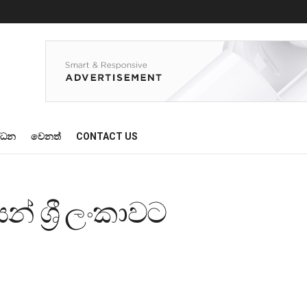
්ධන
වෙනත්
CONTACT US
ශ්‍රී ලංකාවට