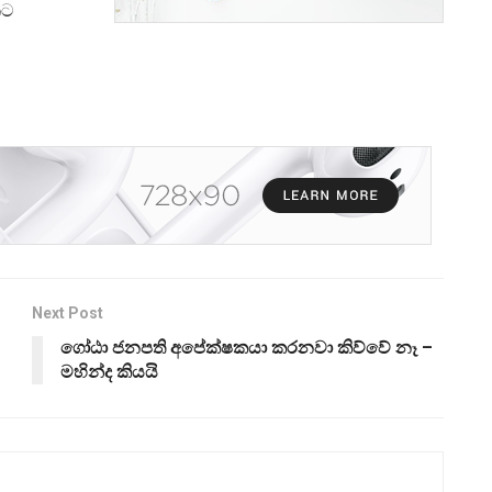
කට
Next Post
ගෝඨා ජනපති අපේක්ෂකයා කරනවා කිව්වේ නෑ –
මහින්ද කියයි