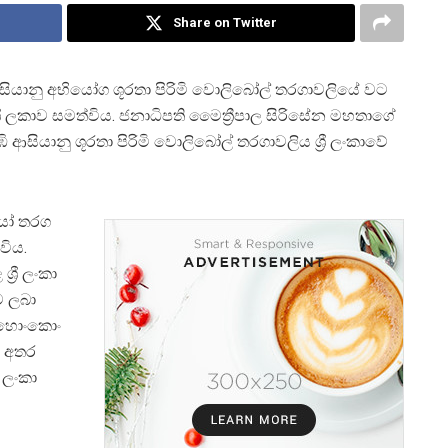
Share on Twitter
 ආසියානු අභියෝග ශූරතා පිරිමි වොලිබෝල් තරගාවලියේ වට
‍රී ලකාව සමත්විය. ජනාධිපති මෛත්‍රීපාල සිරිසේන මහතාගේ
ි ආසියානු ශූරතා පිරිමි වොලිබෝල් තරගාවලිය ශ්‍රී ලංකාවේ
කයෝ තරග
විය.
්‍රී ලංකා
ව ලබා
හ හොංකොං
් අතර
 ලංකා