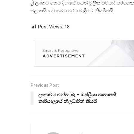
ශ්‍රී ලංකාව හෙට දිනයේ තවත් මූලික වටයේ තරගය
මලයාසියාව සමග තරග වැදීමට නියමිතයි.
Post Views:
18
Previous Post
ලංකාවට එන්න බෑ – ඔස්ට්‍රියා තානාපති
කාර්යාලයේ නිලධාරින් කියයි