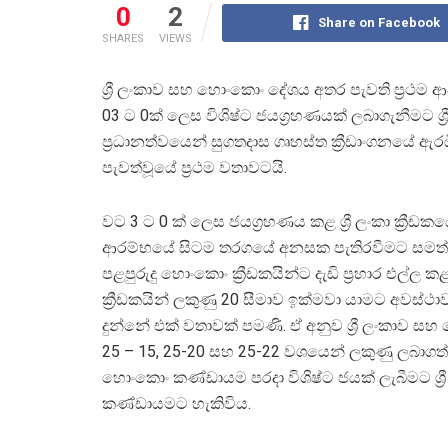
0
2
Share on Facebook
SHARES
VIEWS
ශ්‍රී ලංකාව සහ හොංකොං දේශය අතර පැවති ප්‍රථම
03 ට 0ක් ලෙස විශිෂ්ට ජයග්‍රහණයක් ලබාගැනීමට ශ්
ප්‍රධානත්වයෙන් සුගතදාස ගෘහස්ත ක්‍රීඩාංගනයේ ඇරඹ
පැවත්වූයේ ප්‍රථම වතාවටයි.
වට 3 ට 0 ක් ලෙස ජයග්‍රහණය කළ ශ්‍රී ලංකා ක්‍රීඩ
ආරම්භයේ සිටම තරගයේ අනසක පැතිරවීමට සමත්
පළපුරුදු හොංකොං ක්‍රීඩකයින්ට දැඩි ප්‍රහාර එල්ල කළ ශ
ක්‍රීඩකයින් ලකුණු 20 සීමාව ඉක්මවා යාමට අවස්ථා
දුන්නේ එක් වතාවක් පමණි. ඒ අනුව ශ්‍රී ලංකාව ස
25 – 15, 25-20 සහ 25-22 වශයෙන් ලකුණු ලබාගත
හොංකොං කණ්ඩායම පරදා විශිෂ්ට ජයක් ලැබීමට ශ්‍රී
කණ්ඩායමට හැකිවිය.