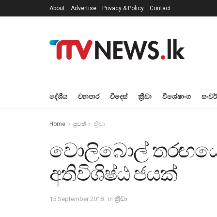
About
Advertise
Privacy & Policy
Contact
දේශීය
ව්‍යාපාර
විදෙස්
ක්‍රීඩා
විශේෂාංග
සංවර
Home
පුවත්
ක්‍රීඩා
වොලිබොල් තරඟයෙන් 
අතිවිශිෂ්ඨ ජයක්
15 September 2018
in
ක්‍රීඩා