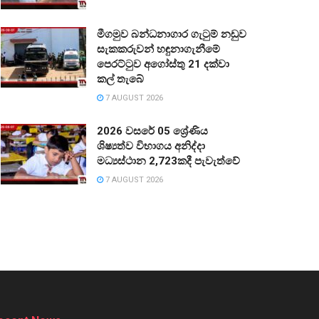
මීගමුව බන්ධනාගාර ගැටුම් නඩුව
සැකකරුවන් හඳුනාගැනීමේ
පෙරට්ටුව අගෝස්තු 21 දක්වා
කල් තැබේ
7 AUGUST 2026
2026 වසරේ 05 ශ්‍රේණිය
ශිෂ්‍යත්ව විභාගය අනිද්දා
මධ්‍යස්ථාන 2,723කදී පැවැත්වේ
7 AUGUST 2026