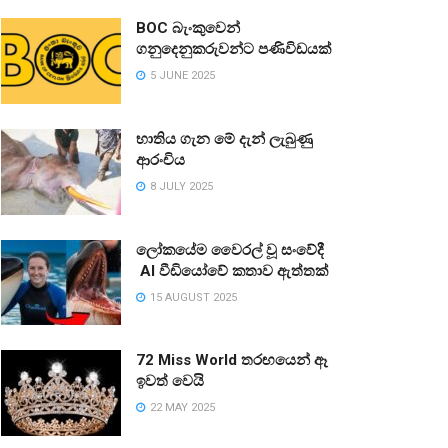
BOC බැංකුවෙන්
ගනුදෙනුකරුවන්ට පණිවිඩයක්
5 JUNE 2025
භාතිය ගැන මේ දැන් ලැබුණු
ආරංචිය
8 JULY 2025
ලෝකයේම වෛරල් වූ සංවේදී
AI වීඩියෝවේ කතාව ඇත්තක්
15 AUGUST 2025
72 Miss World තරඟයෙන් ඈ
ඉවත් වෙයි
22 MAY 2025