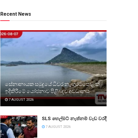
Recent News
සේනානායක සමුද්‍රයේ ධීවර නැංගුරම්පොළක්
ඉදිකිරීමේ යෝජනාව පිළිබඳව අවධානය
7 AUGUST 2026
SLS හෙල්මට් නැත්නම් වැඩ වරදී
7 AUGUST 2026