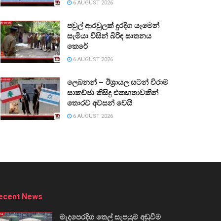
6 AUGUST 2026
පවුල් ආරවුලක් දුරදිග යෑමෙන්
සැමියා විසින් බිරිඳ ඝාතනය
කෙරේ
6 AUGUST 2026
ලෙබනන් – ඊශ්‍රායල සටන් විරාම
සාකච්ඡා කිසිදු එකඟතාවකින්
තොරව අවසන් වෙයි
6 AUGUST 2026
ecent News
මැදපෙරදිග තෙල් සැපයුම අඩුවීම