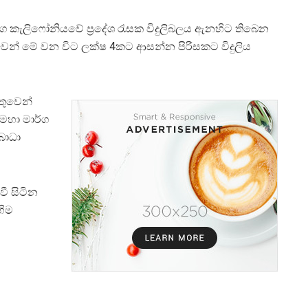
ග කැලිෆෝනියවේ ප්‍රදේශ රැසක විදුලිබලය ඇනහිට තිබෙන
තුවෙන් මේ වන විට ලක්ෂ 4කට ආසන්න පිරිසකට විදුලිය
තුවෙන්
 මහා මාර්ග
බාධා
වී සිටින
හිම