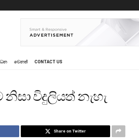
්ධන
වෙනත්
CONTACT US
ිසා විදුලියත් නැහැ
Share on Twitter