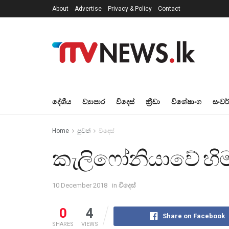
About
Advertise
Privacy & Policy
Contact
දේශීය
ව්‍යාපාර
විදෙස්
ක්‍රීඩා
විශේෂාංග
සංවර
Home
පුවත්
විදෙස්
කැලිෆෝනියාවේ හිම න
10 December 2018
in
විදෙස්
0
4
Share on Facebook
SHARES
VIEWS