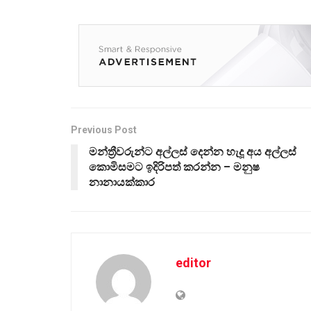
Previous Post
මන්ත්‍රීවරුන්ට අල්ලස් දෙන්න හැදූ අය අල්ලස්
කොමිසමට ඉදිරිපත් කරන්න – මනුෂ
නානායක්කාර
editor