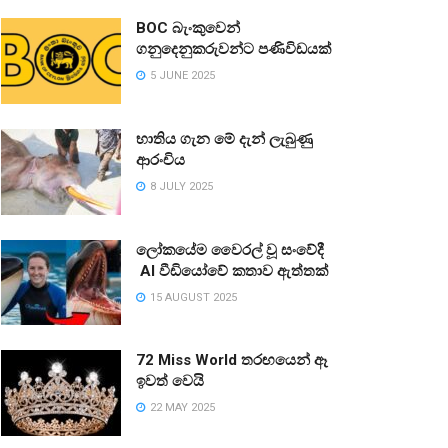
BOC බැංකුවෙන්
ගනුදෙනුකරුවන්ට පණිවිඩයක්
5 JUNE 2025
භාතිය ගැන මේ දැන් ලැබුණු
ආරංචිය
8 JULY 2025
ලෝකයේම වෛරල් වූ සංවේදී
AI වීඩියෝවේ කතාව ඇත්තක්
15 AUGUST 2025
72 Miss World තරඟයෙන් ඈ
ඉවත් වෙයි
22 MAY 2025