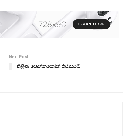
Next Post
තිළිණ තෙන්නකෝන් එජාපයට