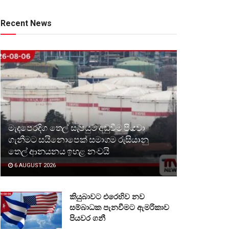
Recent News
මැදපෙරදිග තෙල් සැපයුම අඩුවීම පියවා
ගැනීමට සයිනොපෙක් සමාගම රුසියානු
තෙල් ආනයනය ඉහළ නංවයි
6 AUGUST 2026
කියුබාවට එරෙහිව නව
සම්බාධක පැනවීමට ඇමරිකාව
පියවර ගනී