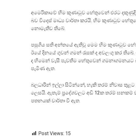
අමෙරිකාවේ හිම කුණාටුව හේතුවෙන් එරට දකුණුදි
බව විදෙස් මාධ්‍ය වාර්තා කරයි. හිම කුණාටුව හේ
නොමැතිව තිබේ.
පසුගිය සති අන්තයේ ඇතිවූ මෙම හිම කුණාටුව හේ
ඊයේ දිනයේ ගුවන් ගමන් රැසක් ද අවලංගු කර තිබේ.
ද හිමෙන් වැසී පැවතීම හේතුවෙන් ගමනාගමනයට 
පැමිණ ඇත.
බලධාරීන් ඉල්ලා සිටින්නේ, හැකි තරම් නිවාස තුළට 
ලෙසයි. ඇතැම් ප්‍රදේශවලට අඩි 12ක තරම් ඝනකම් 
පතනයක් වාර්තා වී ඇත.
Post Views:
15