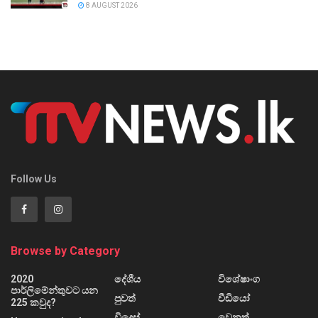
8 AUGUST 2026
Follow Us
Browse by Category
2020
දේශීය
විශේෂාංග
පාර්ලිමේන්තුවට යන
පුවත්
වීඩියෝ
225 කවුද?
විදෙස්
වෙනත්