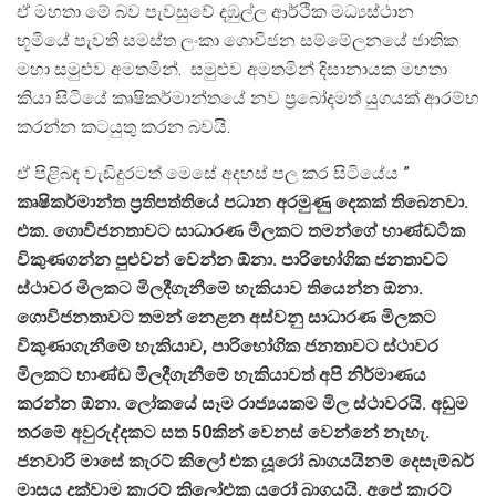
ඒ මහතා මේ බව පැවසුවේ දඹුල්ල ආර්ථික මධ්‍යස්ථාන
භූමියේ පැවති සමස්ත ලංකා ගොවිජන සම්මේලනයේ ජාතික
මහා සමුළුව අමතමින්. සමුළුව අමතමින් දිසානායක මහතා
කියා සිටියේ කෘෂිකර්මාන්තයේ නව ප‍්‍රබෝදමත් යුගයක් ආරම්භ
කරන්න කටයුතු කරන බවයි.
ඒ පිළිබඳ වැඩිදුරටත් මෙසේ අදහස් පල කර සිටියේය ”
කෘෂිකර්මාන්ත ප‍්‍රතිපත්තියේ පධාන අරමුණු දෙකක් තිබෙනවා.
එක. ගොවිජනතාවට සාධාරණ මිලකට තමන්ගේ භාණ්ඩටික
විකුණගන්න පුළුවන් වෙන්න ඕනා. පාරිභෝගික ජනතාවට
ස්ථාවර මිලකට මිලදීගැනීමේ හැකියාව තියෙන්න ඕනා.
ගොවිජනතාවට තමන් නෙළන අස්වනු සාධාරණ මිලකට
විකුණාගැනීමේ හැකියාව, පාරිභෝගික ජනතාවට ස්ථාවර
මිලකට භාණ්ඩ මිලදීගැනීමේ හැකියාවත් අපි නිර්මාණය
කරන්න ඕනා. ලෝකයේ සෑම රාජ්‍යයකම මිල ස්ථාවරයි. අඩුම
තරමේ අවුරුද්දකට සත 50කින් වෙනස් වෙන්නේ නැහැ.
ජනවාරි මාසේ කැරට් කිලෝ එක යූරෝ බාගයයිනම් දෙසැම්බර්
මාසය දක්වාම කැරට් කිලෝඑක යූරෝ බාගයයි. අපේ කැරට්