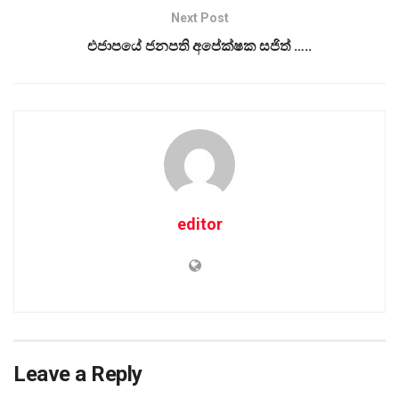
Next Post
එජාපයේ ජනපති අපේක්ෂක සජිත් …..
editor
Leave a Reply