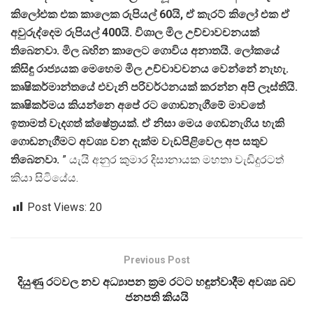
කිලෝඑක එක කාලෙක රුපියල් 60යි, ඒ කැරට් කිලෝ එක ඒ
අවුරුද්දෙම රුපියල් 400යි. විශාල මිල උච්චාවචනයක්
තිබෙනවා. මිල බහින කාලෙට ගොවිය අනාතයි. ලෝකයේ
කිසිඳු රාජ්‍යයක මෙහෙම මිල උච්චාවචනය වෙන්නේ නැහැ.
කෘෂිකර්මාන්තයේ එවැනි පරිවර්ථනයක් කරන්න අපි ලෑස්තියි.
කෘෂිකර්මය කියන්නෙ අපේ රට ගොඩනැගීමේ මාවතේ
ඉතාමත් වැදගත් ක්ෂේත‍්‍රයක්. ඒ නිසා මෙය ගෙඩනැගිය හැකි
ගොඩනැගීමට අවශ්‍ය වන දැක්ම වැඩපිළිවෙල අප සතුව
තිබෙනවා.
” යැයි අනුර කුමාර දිසානායක මහතා වැඩිදුරටත්
කියා සිටියේය.
Post Views:
20
Previous Post
දියුණු රටවල නව අධ්‍යාපන ක්‍රම රටට හඳුන්වාදීම අවශ්‍ය බව
ජනපති කියයි