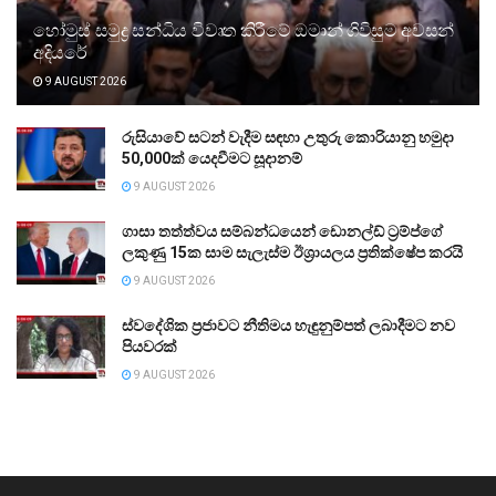
හෝමුස් සමුද්‍ර සන්ධිය විවෘත කිරීමේ ඔමාන් ගිවිසුම අවසන්
අදියරේ
9 AUGUST 2026
රුසියාවේ සටන් වැදීම සඳහා උතුරු කොරියානු හමුදා
50,000ක් යෙදවීමට සූදානම්
9 AUGUST 2026
ගාසා තත්ත්වය සම්බන්ධයෙන් ඩොනල්ඩ් ට්‍රම්ප්ගේ
ලකුණු 15ක සාම සැලැස්ම ඊශ්‍රායලය ප්‍රතික්ෂේප කරයි
9 AUGUST 2026
ස්වදේශික ප්‍රජාවට නීතිමය හැඳුනුම්පත් ලබාදීමට නව
පියවරක්
9 AUGUST 2026