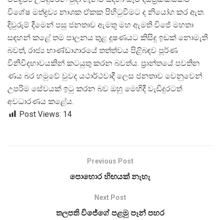
විශේෂ මත්ද්
රව්
ය නාශක ඒකක පිහිටුවීමට ද නියෝග කර ඇත.
දිවුරුම් දීමෙන් පසු ජනතාව ඇමතූ මහ ඇමති විජේ මහතා
සඳහන් කළේ තම පාලනය තුළ දූෂණයට කිසිදු ඉඩක් නොමැති
බවත්, රාජ්
ය භාණ්ඩාගාරයේ තත්ත්වය පිළිබඳව පූර්ණ
විනිවිදභාවයකින් කටයුතු කරන බවත්ය. ප්
රාන්තයේ පවතින
ණය බර හමුවේ වුවද යථාර්ථවාදී ලෙස ජනතාව වෙනුවෙන්
උපරිම සේවයක් ඉටු කරන බව ඔහු මෙහිදී වැඩිදුරටත්
අවධාරණය කළේය.
Post Views:
14
Previous Post
පොහොර හිඟයක් නැහැ
Next Post
තලපති විජේගේ පළමු පෑන් පහර