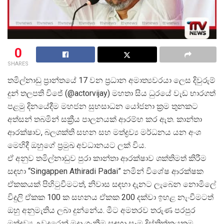
0
SHARES
තමිල්නාඩු ප්
රාන්තයේ 17 වන ප්
රධාන අමාත්
යවරයා ලෙස දිවුරුම්
දුන් තලපති විජේ (@actorvijay) මහතා සිය ධුරයේ වැඩ භාරගත්
පළමු දිනයේදීම මහජන සුභසාධන යෝජනා ක්
රම තුනකට
අත්සන් තබමින් සක්
රීය පාලනයක් ආරම්භ කර ඇත. කාන්තා
ආරක්ෂාව, බලශක්ති සහන සහ මත්ද්
රව්
ය මර්ධනය යන අංශ
මෙහිදී ඔහුගේ ප්
රමුඛ අවධානයට ලක් විය.
ඒ අනුව තමිල්නාඩුව පුරා කාන්තා ආරක්ෂාව ශක්තිමත් කිරීම
සඳහා “Singappen Athiradi Padai” නමින් විශේෂ ආරක්ෂක
ඒකකයක් පිහිටුවීමටත්, නිවාස සඳහා දැනට ලැබෙන නොමිලේ
විදුලි ඒකක 100 ක සහනය ඒකක 200 දක්වා ඉහළ නැංවීමටත්
ඔහු අනුමැතිය ලබා දුන්නේය. මීට අමතරව තරුණ පරපුර
මත්ද්
රව්
ය උවදුරෙන් මුදා ගැනීම සඳහා සෑම දිස්ත්
රික්කයකම