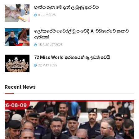
භාතිය ගැන මේ දැන් ලැබුණු ආරංචිය
8 JULY 2025
ලෝකයේම වෛරල් වූ සංවේදී AI වීඩියෝවේ කතාව
ඇත්තක්
15 AUGUST 2025
72 Miss World තරඟයෙන් ඈ ඉවත් වෙයි
22 MAY 2025
Recent News