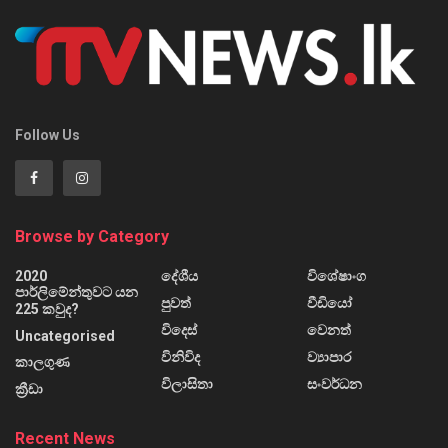
Follow Us
Browse by Category
2020
දේශීය
විශේෂාංග
පාර්ලිමේන්තුවට යන
පුවත්
වීඩියෝ
225 කවුද?
විදෙස්
වෙනත්
Uncategorised
විනිවිද
ව්‍යාපාර
කාලගුණ
විලාසිතා
සංවර්ධන
ක්‍රීඩා
Recent News