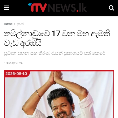
Home
පුවත්
තමිල්නාඩුවේ 17 වන මහ ඇමති
වැඩ අරඹයි
ප්‍රධාන සහන සහ තීරණ රැසක් ප්‍රකාශයට පත් කෙරේ
10 May 2026