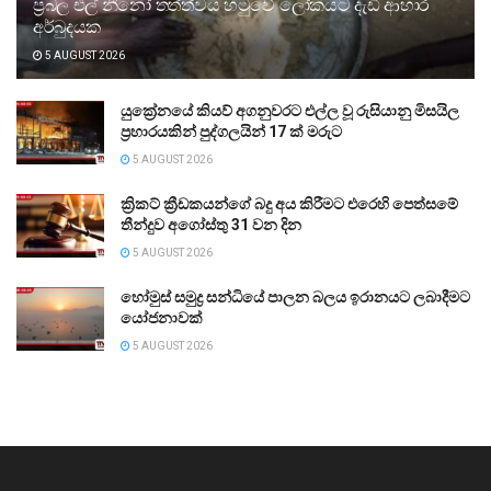
ප්‍රබල එල් නීනෝ තත්ත්වය හමුවේ ලෝකයට දැඩි ආහාර
අර්බුදයක
5 AUGUST 2026
යුක්‍රේනයේ කියව් අගනුවරට එල්ල වූ රුසියානු මිසයිල
ප්‍රහාරයකින් පුද්ගලයින් 17 ක් මරුට
5 AUGUST 2026
ක්‍රිකට් ක්‍රීඩකයන්ගේ බදු අය කිරීමට එරෙහි පෙත්සමේ
තීන්දුව අගෝස්තු 31 වන දින
5 AUGUST 2026
හෝමුස් සමුද්‍ර සන්ධියේ පාලන බලය ඉරානයට ලබාදීමට
යෝජනාවක්
5 AUGUST 2026