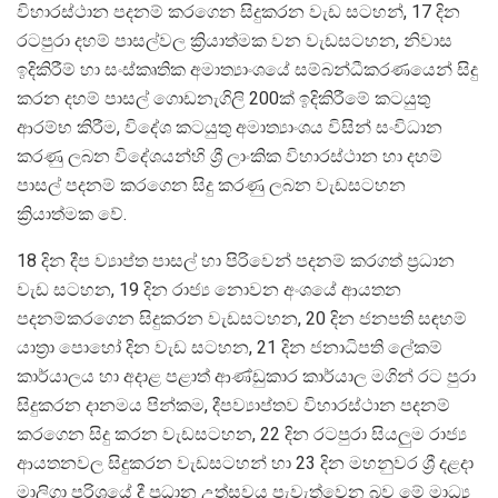
විහාරස්ථාන පදනම් කරගෙන සිදුකරන වැඩ සටහන්, 17 දින
රටපුරා දහම් පාසල්වල ක්‍රියාත්මක වන වැඩසටහන, නිවාස
ඉදිකිරීම් හා සංස්කෘතික අමාත්‍යාංශයේ සම්බන්ධීකරණයෙන් සිදු
කරන දහම් පාසල් ගොඩනැගිලි 200ක් ඉදිකිරීමේ කටයුතු
ආරම්භ කිරීම, විදේශ කටයුතු අමාත්‍යාංශය විසින් සංවිධාන
කරණු ලබන විදේශයන්හි ශ්‍රී ලාංකික විහාරස්ථාන හා දහම්
පාසල් පදනම් කරගෙන සිදු කරණු ලබන වැඩසටහන
ක්‍රියාත්මක වේ.
18 දින දීප ව්‍යාප්ත පාසල් හා පිරිවෙන් පදනම් කරගත් ප්‍රධාන
වැඩ සටහන, 19 දින රාජ්‍ය නොවන අංශයේ ආයතන
පදනම්කරගෙන සිදුකරන වැඩසටහන, 20 දින ජනපති සඳහම්
යාත්‍රා පොහෝ දින වැඩ සටහන, 21 දින ජනාධිපති ලේකම්
කාර්යාලය හා අදාළ පළාත් ආණ්ඩුකාර කාර්යාල මගින් රට පුරා
සිදුකරන දානමය පින්කම, දීපව්‍යාප්තව විහාරස්ථාන පදනම්
කරගෙන සිදු කරන වැඩසටහන, 22 දින රටපුරා සියලුම රාජ්‍ය
ආයතනවල සිදුකරන වැඩසටහන් හා 23 දින මහනුවර ශ්‍රී දළදා
මාලිගා පරිශ්‍රයේ දී ප්‍රධාන උත්සවය පැවැත්වෙන බව මේ මාධ්‍ය