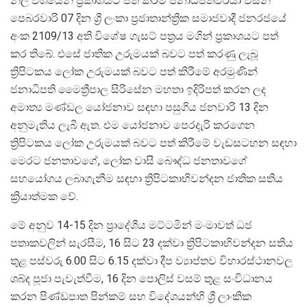
නිල වශයෙන් ප්‍රකාශයට පත් කිරීම ජනාධිපතිවරයා විසින්
පෙබරවාරි 07 දින ශ්‍රී ලංකා ප්‍රජාතාන්ත්‍රික සමාජවාදී ජනරජයේ
අංක 2109/13 අති විශේෂ ගැසට් පත්‍රය මගින් ප්‍රකාශයට පත්
කර තිබේ. එසේ ජාතික උරුමයක් බවට පත් කරණු ලැබූ
ත්‍රිපිටකය ලෝක උරුමයක් බවට පත් කිරීමේ අරමුණින්
ජනාධිපති මෛත්‍රීපාල සිරිසේන මහතා ඉදිරිපත් කරන ලද
අමාත්‍ය මණ්ඩල යෝජනාව සඳහා පසුගිය ජනවාරි 13 දින
අනුමැතිය ලැබී ඇත. එම යෝජනාව පෙරදැරි කරගෙන
ත්‍රිපිටකය ලෝක උරුමයක් බවට පත් කිරීමේ වැඩසටහන සඳහා
මෙරට ජනතාවගේ, ලෝක වාසී බෞද්ධ ජනතාවගේ
සහයෝගය ලබාගැනීම සඳහා ත්‍රිපිටකාභිවන්දන ජාතික සතිය
ක්‍රියාත්මක වේ.
මේ අනුව 14-15 දින ප්‍රාදේශීය මට්ටමින් මංමාවත් ධජ
පතාකවලින් සැරසීම, 16 සිට 23 දක්වා ත්‍රිපිටකාභිවන්දන සතිය
තුළ පස්වරු 6.00 සිට 6.15 දක්වා දීප ව්‍යාප්තව විහාරස්ථානවල
ශබ්ද පූජා පැවැත්වීම, 16 දින පොලිස් වසම් තුළ සංවිධානය
කරන පිණ්ඩපාත පින්කම් සහ විදේශයන්හි ශ්‍රී ලාංකික