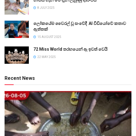
8 JULY 2025
ලෝකයේම වෛරල් වූ සංවේදී AI වීඩියෝවේ කතාව
ඇත්තක්
15 AUGUST 2025
72 Miss World තරඟයෙන් ඈ ඉවත් වෙයි
22 MAY 2025
Recent News