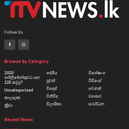
Follow Us
Browse by Category
2020
දේශීය
විශේෂාංග
පාර්ලිමේන්තුවට යන
පුවත්
වීඩියෝ
225 කවුද?
විදෙස්
වෙනත්
Uncategorised
විනිවිද
ව්‍යාපාර
කාලගුණ
විලාසිතා
සංවර්ධන
ක්‍රීඩා
Recent News