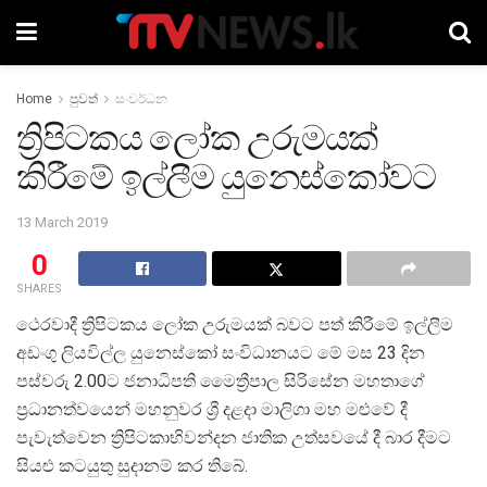
Home
පුවත්
සංවර්ධන
ත්‍රිපිටකය ලෝක උරුමයක්
කිරීමේ ඉල්ලීම යුනෙස්කෝවට
13 March 2019
0
SHARES
ථෙරවාදී ත්‍රිපිටකය ලෝක උරුමයක් බවට පත් කිරීමේ ඉල්ලීම
අඩංගු ලියවිල්ල යුනෙස්කෝ සංවිධානයට මේ මස 23 දින
පස්වරු 2.00ට ජනාධිපති මෛත්‍රීපාල සිරිසේන මහතාගේ
ප්‍රධානත්වයෙන් මහනුවර ශ්‍රී දළදා මාලිගා මහ මළුවේ දී
පැවැත්වෙන ත්‍රිපිටකාභිවන්දන ජාතික උත්සවයේ දී බාර දීමට
සියළු කටයුතු සුදානම් කර තිබේ.