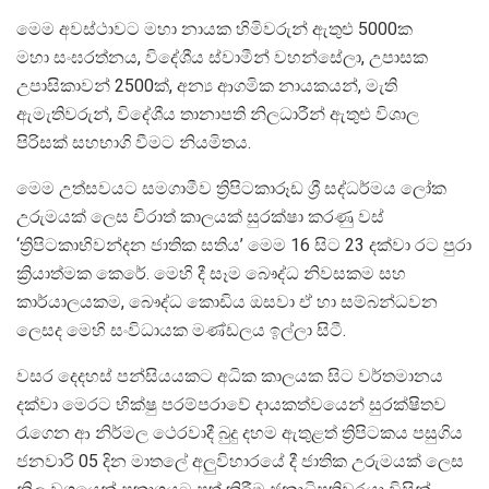
මෙම අවස්ථාවට මහා නායක හිමිවරුන් ඇතුළු 5000ක
මහා සංඝරත්නය, විදේශීය ස්වාමීන් වහන්සේලා, උපාසක
උපාසිකාවන් 2500ක්, අන්‍ය ආගමික නායකයන්, මැති
ඇමැතිවරුන්, විදේශීය තානාපති නිලධාරීන් ඇතුළු විශාල
පිරිසක් සහභාගි වීමට නියමිතය.
මෙම උත්සවයට සමගාමීව ත්‍රිපිටකාරූඩ ශ්‍රී සද්ධර්මය ලෝක
උරුමයක් ලෙස චිරාත් කාලයක් සුරක්ෂා කරණු වස්
‘ත්‍රිපිටකාභිවන්දන ජාතික සතිය’ මෙම 16 සිට 23 දක්වා රට පුරා
ක්‍රියාත්මක කෙරේ. මෙහි දී සෑම බෞද්ධ නිවසකම සහ
කාර්යාලයකම, බෞද්ධ කොඩිය ඔසවා ඒ හා සම්බන්ධවන
ලෙසද මෙහි සංවිධායක මණ්ඩලය ඉල්ලා සිටී.
වසර දෙදහස් පන්සියයකට අධික කාලයක සිට වර්තමානය
දක්වා මෙරට භික්ෂු පරම්පරාවේ දායකත්වයෙන් සුරක්ෂිතව
රැගෙන ආ නිර්මල ථෙරවාදී බුදු දහම ඇතුළත් ත්‍රිපිටකය පසුගිය
ජනවාරි 05 දින මාතලේ අලුවිහාරයේ දී ජාතික උරුමයක් ලෙස