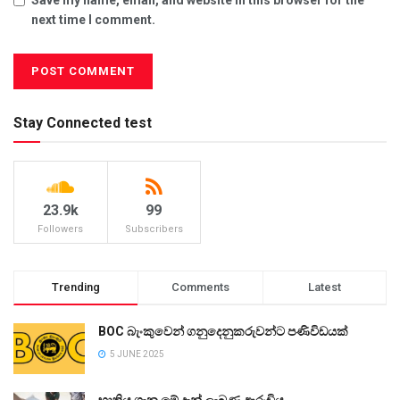
next time I comment.
Stay Connected test
23.9k
99
Followers
Subscribers
Trending
Comments
Latest
BOC බැංකුවෙන් ගනුදෙනුකරුවන්ට පණිවිඩයක්
5 JUNE 2025
භාතිය ගැන මේ දැන් ලැබුණු ආරංචිය