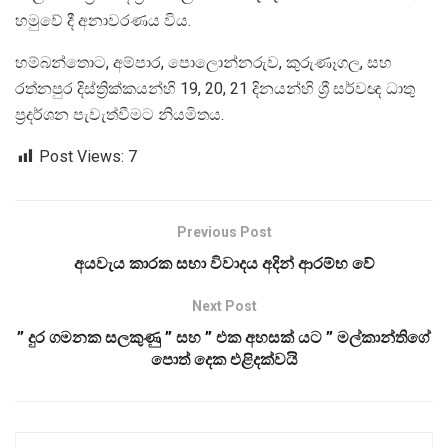
හමුවේ දී අනාවරණය විය.
හම්බන්තොට, අම්පාර, පොලොන්නරුව, කුරුණෑගල, සහ
රත්නපුර දිස්ත්‍රික්කයන්හි 19, 20, 21 දිනයන්හි ශ්‍රී සර්වඥ ධාතු
ප්‍රදර්ශන පැවැත්වීමට නියමිතය.
Post Views:
7
Previous Post
අයවැය කාරක සභා විවාදය අදින් ආරම්භ වේ
Next Post
” දුර ගමනක සලකුණු ” සහ ” එක අහසක් යට ” මල්කාන්තිගේ
පොත් දෙක එළිදක්වයි