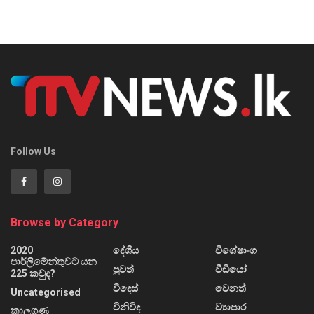
Follow Us
Browse by Category
2020
දේශීය
විශේෂාංග
පාර්ලිමේන්තුවට යන
පුවත්
වීඩියෝ
225 කවුද?
විදෙස්
වෙනත්
Uncategorised
විනිවිද
ව්‍යාපාර
කාලගුණ