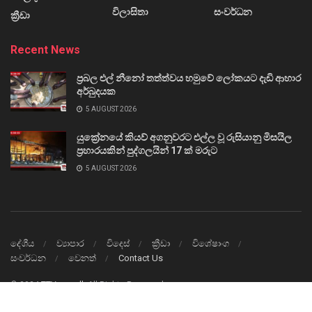
විලාසිතා
සංවර්ධන
ක්‍රීඩා
Recent News
ප්‍රබල එල් නීනෝ තත්ත්වය හමුවේ ලෝකයට දැඩි ආහාර
අර්බුදයක
5 AUGUST 2026
යුක්‍රේනයේ කියව් අගනුවරට එල්ල වූ රුසියානු මිසයිල
ප්‍රහාරයකින් පුද්ගලයින් 17 ක් මරුට
5 AUGUST 2026
දේශීය
ව්‍යාපාර
විදෙස්
ක්‍රීඩා
විශේෂාංග
සංවර්ධන
වෙනත්
Contact Us
© 2024
TTVnews.lk
All Rights Reserved