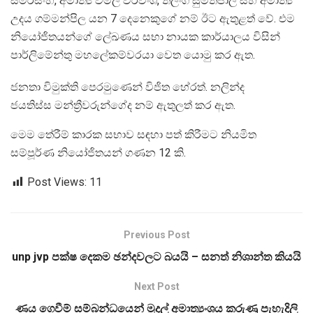
සමරසිංහ, අමාත්‍ය විමල් වීරවංශ, තිලංග සුමතිපාල සහ අමාත්‍ය
උදය ගම්මන්පිල යන 7 දෙනෙකුගේ නම් ඊට ඇතුළත් වේ. එම
නියෝජිතයන්ගේ ලේඛණය සභා නායක කාර්යාලය විසින්
පාර්ලිමේන්තු මහලේකම්වරයා වෙත යොමු කර ඇත.
ජනතා විමුක්ති පෙරමුණෙන් විජිත හේරත්. නලින්ද
ජයතිස්ස මන්ත්‍රීවරුන්ගේද නම් ඇතුලත් කර ඇත.
මෙම තේරීම් කාරක සභාව සඳහා පත් කිරීමට නියමිත
සම්පූර්ණ නියෝජිතයන් ගණන 12 කි.
Post Views:
11
Previous Post
unp jvp පක්ෂ දෙකම ඡන්දවලට බයයි – සනත් නිශාන්ත කියයි
Next Post
ණය ගෙවීම් සම්බන්ධයෙන් මුදල් අමාත්‍යංශය කරුණු පැහැදිලි