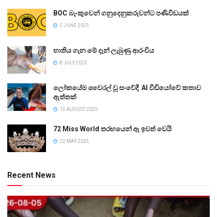
BOC බැංකුවෙන් ගනුදෙනුකරුවන්ට පණිවිඩයක්
5 JUNE 2025
භාතිය ගැන මේ දැන් ලැබුණු ආරංචිය
8 JULY 2025
ලෝකයේම වෛරල් වූ සංවේදී AI වීඩියෝවේ කතාව
ඇත්තක්
15 AUGUST 2025
72 Miss World තරඟයෙන් ඈ ඉවත් වෙයි
22 MAY 2025
Recent News