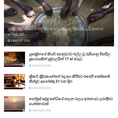
ප්‍රබල එල් නීනෝ තත්ත්වය හමුවේ ලෝකයට දැඩි ආහාර
අර්බුදයක
5 AUGUST 2026
යුක්‍රේනයේ කියව් අගනුවරට එල්ල වූ රුසියානු මිසයිල
ප්‍රහාරයකින් පුද්ගලයින් 17 ක් මරුට
5 AUGUST 2026
ක්‍රිකට් ක්‍රීඩකයන්ගේ බදු අය කිරීමට එරෙහි පෙත්සමේ
තීන්දුව අගෝස්තු 31 වන දින
5 AUGUST 2026
හෝමුස් සමුද්‍ර සන්ධියේ පාලන බලය ඉරානයට ලබාදීමට
යෝජනාවක්
5 AUGUST 2026