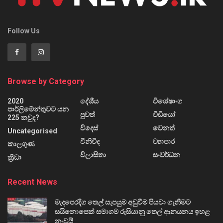
Follow Us
Browse by Category
2020
දේශීය
විශේෂාංග
පාර්ලිමේන්තුවට යන
පුවත්
වීඩියෝ
225 කවුද?
විදෙස්
වෙනත්
Uncategorised
විනිවිද
ව්‍යාපාර
කාලගුණ
විලාසිතා
සංවර්ධන
ක්‍රීඩා
Recent News
මැදපෙරදිග තෙල් සැපයුම අඩුවීම පියවා ගැනීමට
සයිනොපෙක් සමාගම රුසියානු තෙල් ආනයනය ඉහළ
නංවයි