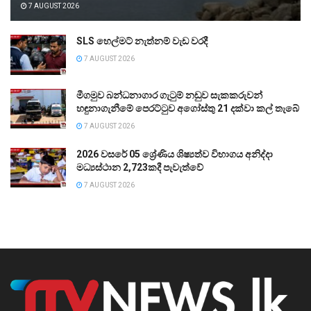
7 AUGUST 2026
SLS හෙල්මට් නැත්නම් වැඩ වරදී
7 AUGUST 2026
මීගමුව බන්ධනාගාර ගැටුම් නඩුව සැකකරුවන්
හඳුනාගැනීමේ පෙරට්ටුව අගෝස්තු 21 දක්වා කල් තැබේ
7 AUGUST 2026
2026 වසරේ 05 ශ්‍රේණිය ශිෂ්‍යත්ව විභාගය අනිද්දා
මධ්‍යස්ථාන 2,723කදී පැවැත්වේ
7 AUGUST 2026