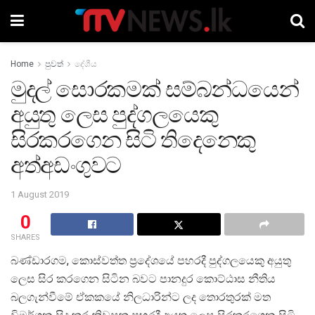
Home
පුවත්
දේශීය
මුදල් සොරකමක් සම්බන්ධයෙන්
අයුතු ලෙස පුද්ගලයෙකු
සිරකරගෙන සිටි තිදෙනෙකු
අත්අඩංගුවට
1 August 2019
0
SHARES
බණ්ඩාරගම, කොස්වත්ත ප්‍රදේශයේ පහරදී පුද්ගලයෙකු අයුතු
ලෙස සිර කරගෙන සිටින බවට පානදුර කොට්ඨාස නීතිය
බලගැන්වීමේ ඒකකයේ නිලධාරින්ට ලද තොරතුරක් මත