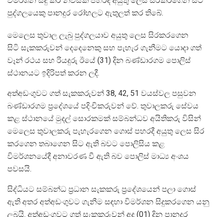
විමර්ශන සිදු කර නිවසක පහරදී අයුතු ලෙස සිරකරගෙන සිටි
පුද්ගලයෙකු පානදුර රෝහලට ඇතුලත් කර තිබේ.
මෙලෙස තුවාල ලැබු පුද්ගලයාව අයුතු ලෙස සිරකරගෙන
සිටි සැකකරුවන් දෙදෙනෙකු සහ පැහැර ගැනීමට යොදා ගත්
වෑන් රථය සහ රියදුරු ඊයේ (31) දින බණ්ඩාරගම පොලිස්
ස්ථානයට ඉදිරිපත් කරන ලදී.
අත්අඩංගුවට ගත් සැකකරුවන් 38, 42, 51 වයස්වල පසුවන
බණ්ඩාරගම ප්‍රදේශයේ පදිංචිකරුවන් වේ. තුවාලකරු සේවය
කළ ස්ථානයේ මුදල් සොරකමක් සම්බන්ධව අයිතිකරු විසින්
මෙලෙස තුවාලකරු පැහැරගෙන ගොස් පහරදී අයුතු ලෙස සිර
කරගෙන තබාගෙන සිට ඇති බවට පොලිසිය කළ
විමර්ශනයේදී අනාවරණ වී ඇති බව පොලිස් මාධ්‍ය අංශය
පවසයි.
සිද්ධියට සම්බන්ධ ප්‍රධාන සැකකරු ප්‍රදේශයෙන් පලා ගොස්
ඇති අතර අත්අඩංගුවට ගැනීම සඳහා විමර්ශන සිදුකරගෙන යනු
ලබයි. අත්අඩංගුවට ගත් සැකකරුවන් අද (01) දින පානදුර