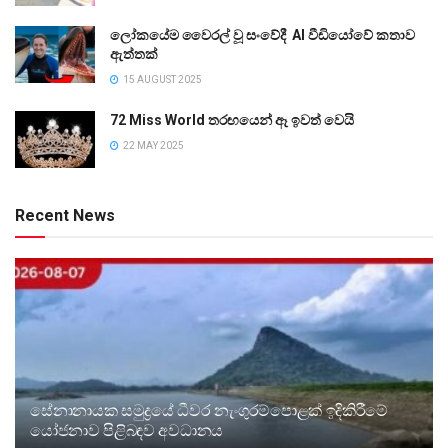
ලෝකයේම වෛරල් වූ සංවේදී AI වීඩියෝවේ කතාව
ඇත්තක්
15 AUGUST 2025
72 Miss World තරඟයෙන් ඈ ඉවත් වෙයි
22 MAY 2025
Recent News
සේනානායක සමුද්‍රයේ ධීවර නැංගුරම්පොළක් ඉදිකිරීමේ
යෝජනාව පිළිබඳව අවධානය