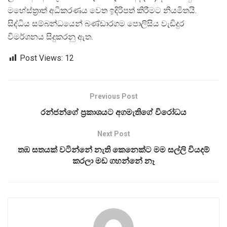
මහේස්ත්‍රාත් අධිකරණය වෙත ඉදිරිපත් කිරීමට නියමිතයි.
සිද්ධිය සම්බන්ධයෙන් බණ්ඩාරගම පොලිසිය වැඩිදුර
විමර්ශනය සිදුකරනු ඇත.
Post Views:
12
Previous Post
රන්ජන්ගේ ප්‍රකාශයට අගමැතිගේ විරෝධය
Next Post
තඹ සතයක් වටින්නේ නැති කෙනෙක්ට මම සල්ලි වියදම්
කරලා මඩ ගහන්නේ නෑ