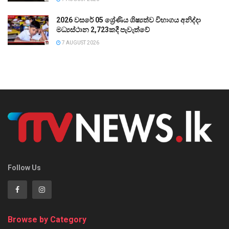
2026 වසරේ 05 ශ්‍රේණිය ශිෂ්‍යත්ව විභාගය අනිද්දා
මධ්‍යස්ථාන 2,723කදී පැවැත්වේ
7 AUGUST 2026
Follow Us
Browse by Category