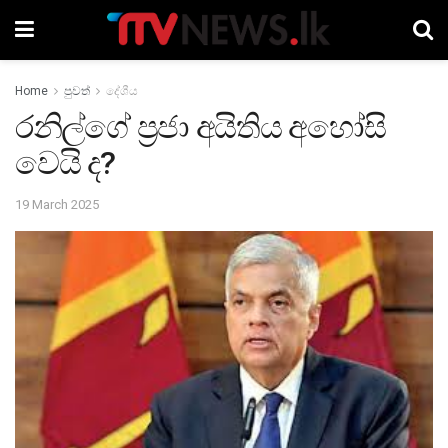
Home
පුවත්
දේශීය
රනිල්ගේ ප්‍රජා අයිතිය අහෝසි
වෙයි ද?
19 March 2025