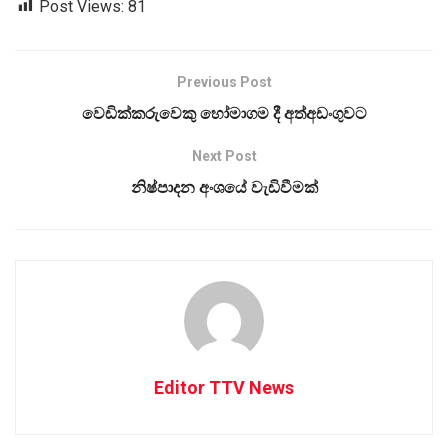
Post Views:
81
Previous Post
වෙඩික්කරුවෙකු හෝමාගම දී අත්අඩංගුවට
Next Post
නිෂ්පාදන අංශයේ වැඩිවීමක්
Editor TTV News