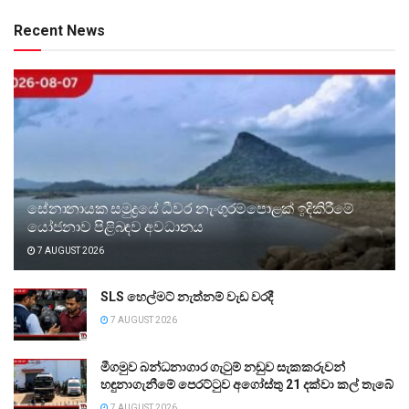
Recent News
සේනානායක සමුද්‍රයේ ධීවර නැංගුරම්පොළක් ඉදිකිරීමේ
යෝජනාව පිළිබඳව අවධානය
7 AUGUST 2026
SLS හෙල්මට් නැත්නම් වැඩ වරදී
7 AUGUST 2026
මීගමුව බන්ධනාගාර ගැටුම් නඩුව සැකකරුවන්
හඳුනාගැනීමේ පෙරට්ටුව අගෝස්තු 21 දක්වා කල් තැබේ
7 AUGUST 2026