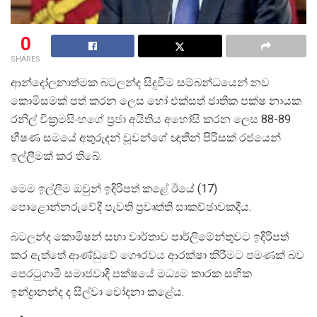
0
SHARES
ආන්දෝලනාත්මක බටලන්ද සිදුවීම සම්බන්ධයෙන් නව
කොමිසමක් පත් කරන ලෙස හෝ එක්සත් ජාතික පක්ෂ නායක
රනිල් වික්‍රමසිංහගේ ප්‍රජා අයිතිය අහෝසි කරන ලෙස 88-89
භීෂණ සමයේ අතුරුදන් වූවන්ගේ ඥාතීන් පිරිසක් රජයෙන්
ඉල්ලීමක් කර තිබේ.
මෙම ඉල්ලීම ඔවුන් ඉදිරිපත් කළේ ඊයේ (17)
පොළොන්නරුවේදී පැවති ප්‍රවෘත්ති සාකච්ඡාවකදීය.
බටලන්ද කොමිෂන් සභා වාර්තාව පාර්ලිමේන්තුවට ඉදිරිපත්
කර ඇත්තේ ආණ්ඩුවේ ගෞරවය ආරක්ෂා කිරීමට පමණක් බව
පෙරටුගාමී සමාජවාදී පක්ෂයේ මධ්‍යම කාරක සභික
ඉන්ද්‍රානන්ද ද සිල්වා චෝදනා කළේය.