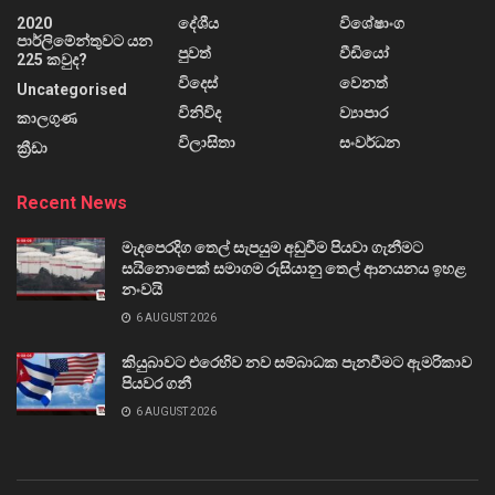
2020
දේශීය
විශේෂාංග
පාර්ලිමේන්තුවට යන
පුවත්
වීඩියෝ
225 කවුද?
විදෙස්
වෙනත්
Uncategorised
විනිවිද
ව්‍යාපාර
කාලගුණ
විලාසිතා
සංවර්ධන
ක්‍රීඩා
Recent News
මැදපෙරදිග තෙල් සැපයුම අඩුවීම පියවා ගැනීමට
සයිනොපෙක් සමාගම රුසියානු තෙල් ආනයනය ඉහළ
නංවයි
6 AUGUST 2026
කියුබාවට එරෙහිව නව සම්බාධක පැනවීමට ඇමරිකාව
පියවර ගනී
6 AUGUST 2026