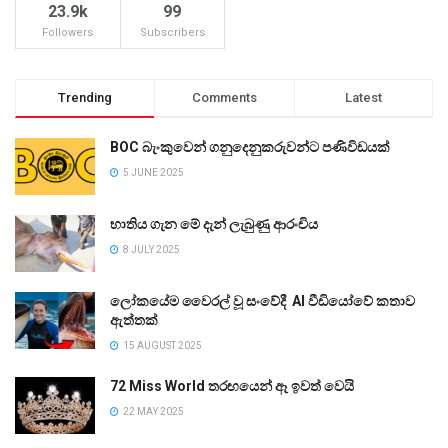
23.9k
99
Followers
Subscribers
Trending
Comments
Latest
BOC බැංකුවෙන් ගනුදෙනුකරුවන්ට පණිවිඩයක්
5 JUNE 2025
භාතිය ගැන මේ දැන් ලැබුණු ආරංචිය
8 JULY 2025
ලෝකයේම වෛරල් වූ සංවේදී AI වීඩියෝවේ කතාව
ඇත්තක්
15 AUGUST 2025
72 Miss World තරඟයෙන් ඈ ඉවත් වෙයි
22 MAY 2025