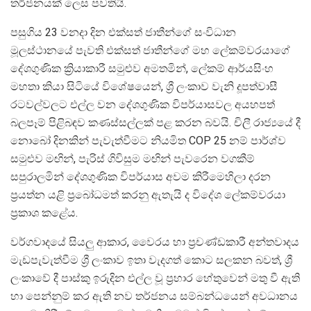
තර්ජනයක් ලෙස පවතියි.
පසුගිය 23 වනදා දින එක්සත් ජාතීන්ගේ සංවිධාන
මූලස්ථානයේ පැවති එක්සත් ජාතීන්ගේ මහ ලේකම්වරයාගේ
දේශගුණික ක්‍රියාකාරී සමුළුව අමතමින්, ලේකම් ආර්යසිංහ
මහතා කියා සිටියේ විශේෂයෙන්, ශ්‍රී ලංකාව වැනි දූපත්වාසී
රටවල්වලට එල්ල වන දේශගුණික විපර්යාසවල අයහපත්
බලපෑම් පිළිබඳව කණස්සල්ලක් පළ කරන බවයි. චිලී රාජ්‍යයේ දී
නොබෝ දිනකින් පැවැත්වීමට නියමිත COP 25 නම් පාර්ශ්ව
සමුළුව මඟින්, පැරිස් ගිවිසුම මඟින් පැවරෙන වගකීම්
සපුරාලමින් දේශගුණික විපර්යාස අවම කිරීමෙහිලා දරන
ප්‍රයත්න යළි ප්‍රබෝධමත් කරනු ඇතැයි ද විදේශ ලේකම්වරයා
ප්‍රකාශ කළේය.
වර්ගවාදයේ සියලු ආකාර, වෛරය හා ප්‍රචණ්ඩකාරී අන්තවාදය
මැඩපැවැත්වීම ශ්‍රී ලංකාව ඉතා වැදගත් කොට සලකන බවත්, ශ්‍රී
ලංකාවේ දී පාස්කු ඉරුදින එල්ල වූ ප්‍රහාර හේතුවෙන් මතු වී ඇති
හා පෙන්නුම් කර ඇති නව තර්ජනය සම්බන්ධයෙන් අවධානය