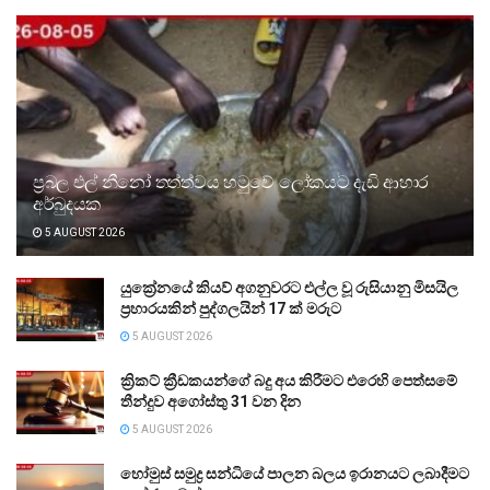
ප්‍රබල එල් නීනෝ තත්ත්වය හමුවේ ලෝකයට දැඩි ආහාර
අර්බුදයක
5 AUGUST 2026
යුක්‍රේනයේ කියව් අගනුවරට එල්ල වූ රුසියානු මිසයිල
ප්‍රහාරයකින් පුද්ගලයින් 17 ක් මරුට
5 AUGUST 2026
ක්‍රිකට් ක්‍රීඩකයන්ගේ බදු අය කිරීමට එරෙහි පෙත්සමේ
තීන්දුව අගෝස්තු 31 වන දින
5 AUGUST 2026
හෝමුස් සමුද්‍ර සන්ධියේ පාලන බලය ඉරානයට ලබාදීමට