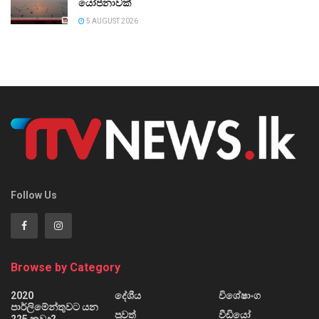
යෝජනාවක්
5 AUGUST 2026
Follow Us
Browse by Category
2020
දේශීය
විශේෂාංග
පාර්ලිමේන්තුවට යන
පුවත්
වීඩියෝ