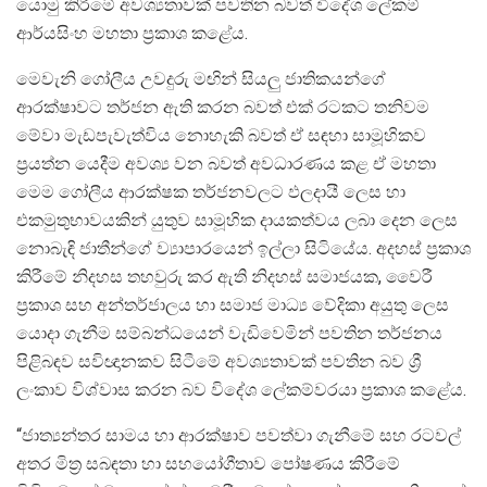
යොමු කිරීමේ අවශ්‍යතාවක් පවතින බවත් විදේශ ලේකම්
ආර්යසිංහ මහතා ප්‍රකාශ කළේය.
මෙවැනි ගෝලීය උවදුරු මඟින් සියලු ජාතිකයන්ගේ
ආරක්ෂාවට තර්ජන ඇති කරන බවත් එක් රටකට තනිවම
මේවා මැඩපැවැත්විය නොහැකි බවත් ඒ සඳහා සාමූහිකව
ප්‍රයත්න යෙදීම අවශ්‍ය වන බවත් අවධාරණය කළ ඒ මහතා
මෙම ගෝලීය ආරක්ෂක තර්ජනවලට ඵලදායී ලෙස හා
එකමුතුභාවයකින් යුතුව සාමූහික දායකත්වය ලබා දෙන ලෙස
නොබැඳි ජාතීන්ගේ ව්‍යාපාරයෙන් ඉල්ලා සිටියේය. අදහස් ප්‍රකාශ
කිරීමේ නිදහස තහවුරු කර ඇති නිදහස් සමාජයක, වෛරී
ප්‍රකාශ සහ අන්තර්ජාලය හා සමාජ මාධ්‍ය වේදිකා අයුතු ලෙස
යොදා ගැනීම සම්බන්ධයෙන් වැඩිවෙමින් පවතින තර්ජනය
පිළිබඳව සවිඥානකව සිටීමේ අවශ්‍යතාවක් පවතින බව ශ්‍රී
ලංකාව විශ්වාස කරන බව විදේශ ලේකම්වරයා ප්‍රකාශ කළේය.
“ජාත්‍යන්තර සාමය හා ආරක්ෂාව පවත්වා ගැනීමේ සහ රටවල්
අතර මිත්‍ර සබඳතා හා සහයෝගීතාව පෝෂණය කිරීමේ