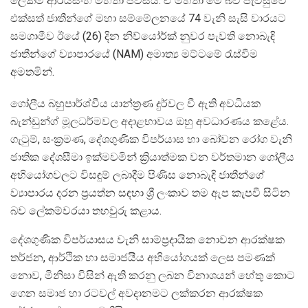
ලේකම් ආර්යසිංහ මහතා පවසයි. ඒ මහතා මේ බව පැවසුවේ
එක්සත් ජාතීන්ගේ මහා සම්මේලනයේ 74 වැනි සැසි වාරයට
සමගාමීව ඊයේ (26) දින නිව්යෝර්ක් නුවර පැවති නොබැඳි
ජාතීන්ගේ ව්‍යාපාරයේ (NAM) අමාත්‍ය මට්ටමේ රැස්වීම
අමතමින්.
ගෝලීය බහුපාර්ශ්වීය යාන්ත්‍රණ දුර්වල වී ඇති අවධියක
බැන්ඩුන්ග් මූලධර්මවල අදාළභාවය ඔහු අවධාරණය කළේය.
ගැටුම්, සංක්‍රමණ, දේශගුණික විපර්යාස හා බෝවන රෝග වැනි
ජාතික දේශසීමා ඉක්මවමින් ක්‍රියාත්මක වන වර්තමාන ගෝලීය
අභියෝගවලට විසඳුම් ලබාදීම පිණිස නොබැඳි ජාතීන්ගේ
ව්‍යාපාරය දරන ප්‍රයත්න සඳහා ශ්‍රී ලංකාව තම ඇප කැපවී සිටින
බව ලේකම්වරයා තහවුරු කළාය.
දේශගුණික විපර්යාසය වැනි සාම්ප්‍රදායික නොවන ආරක්ෂක
තර්ජන, ආර්ථික හා සමාජයීය අභියෝගයක් ලෙස පමණක්
නොව, මිනිසා විසින් ඇති කරනු ලබන විනාශයන් හේතු කොට
ගෙන සමාජ හා රටවල් අවදානමට ලක්කරන ආරක්ෂක