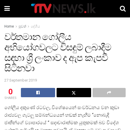
Home
පුවත්
දේශීය
වර්තමාන ගෝලීය
අභියෝගවලට විසඳුම් ලබාදීම
සඳහා ශ්‍රී ලංකාව ද ඇප කැපවී
සිටිනවා
27 September 2019
0
SHARES
ගෝලීය දකුණේ රටවල, විශේෂයෙන් සංවර්ධනය වන කුඩා
රාජ්‍යවල ගැටලු සම්බන්ධයෙන් හඬක් නැඟීම “නොබැඳි
ජාතීන්ගේ ව්‍යාපාරයේ ” සදාචාරාත්මක යුතුකමක් බව විදේශ