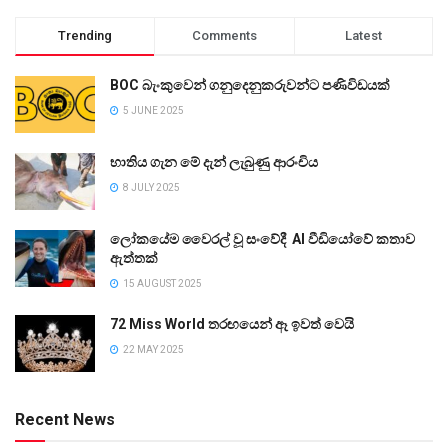
Trending
Comments
Latest
BOC බැංකුවෙන් ගනුදෙනුකරුවන්ට පණිවිඩයක්
5 JUNE 2025
භාතිය ගැන මේ දැන් ලැබුණු ආරංචිය
8 JULY 2025
ලෝකයේම වෛරල් වූ සංවේදී AI වීඩියෝවේ කතාව
ඇත්තක්
15 AUGUST 2025
72 Miss World තරඟයෙන් ඈ ඉවත් වෙයි
22 MAY 2025
Recent News