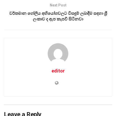
Next Post
වර්තමාන ගෝලීය අභියෝගවලට විසඳුම් ලබාදීම සඳහා ශ්‍රී
ලංකාව ද ඇප කැපවී සිටිනවා
editor
Leave a Reply