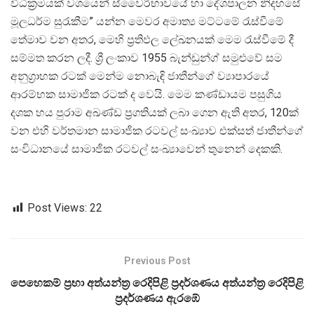
විධික්‍රමයක් වශයෙන් ස්වෛරීභාවයේ හා දේශපාලන නිදහසේ
මූලධර්ම සුරැකීම” යන්න මෙවර අමාත්‍ය මට්ටමේ රැස්වීමේ
තේමාව වන අතර, මෙහි ප්‍රතිඵල ලේඛනයක් මෙම රැස්වීමේ දී
සම්මත කරන ලදී. ශ්‍රී ලංකාව 1955 බැන්ඩුන්ග් සමුළුවේ සම
අනුග්‍රාහක රටක් මෙන්ම නොබැඳි ජාතීන්ගේ ව්‍යාපාරයේ
ආරම්භක සාමාජික රටක් ද වෙයි. මෙම කණ්ඩායම පසුගිය
දශක හය පුරාම අඛණ්ඩ ප්‍රගතියක් ලබා ගෙන ඇති අතර, 120ක්
වන එහි වර්තමාන සාමාජික රටවල් සංඛ්‍යාව එක්සත් ජාතීන්ගේ
සංවිධානයේ සාමාජික රටවල් සංඛ්‍යාවෙන් තුනෙන් දෙකකි.
Post Views:
22
Previous Post
පෙහෙකම් ප්‍රභා අත්යන්ත්‍ර රෙදිපිළි ප්‍රදර්ශණය අත්යන්ත්‍ර රෙදිපිළි
ප්‍රදර්ශණය ඇරඹේ