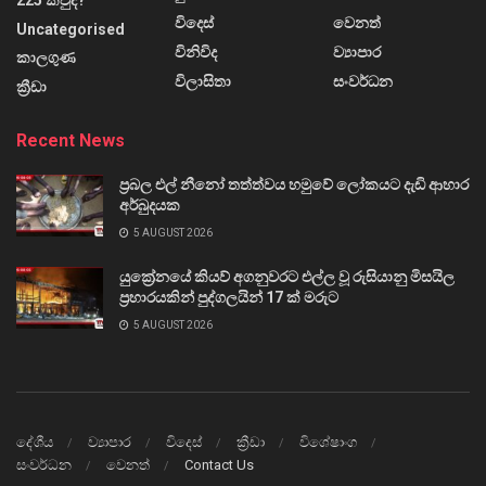
225 කවුද?
විදෙස්
වෙනත්
Uncategorised
විනිවිද
ව්‍යාපාර
කාලගුණ
විලාසිතා
සංවර්ධන
ක්‍රීඩා
Recent News
ප්‍රබල එල් නීනෝ තත්ත්වය හමුවේ ලෝකයට දැඩි ආහාර
අර්බුදයක
5 AUGUST 2026
යුක්‍රේනයේ කියව් අගනුවරට එල්ල වූ රුසියානු මිසයිල
ප්‍රහාරයකින් පුද්ගලයින් 17 ක් මරුට
5 AUGUST 2026
දේශීය
ව්‍යාපාර
විදෙස්
ක්‍රීඩා
විශේෂාංග
සංවර්ධන
වෙනත්
Contact Us