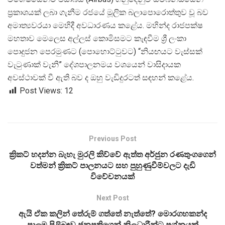
ප්
රකාශයක් ලබා ගැනීම රජයේ මූලික බලාපොරොත්තුව වූ බව
අමාත්
යවරයා මෙහිදී අවධාරණය කළේය. මහින්ද රාජපක්ෂ
මහතාව මෙලෙස අල්ලස් කොමිසමට කැඳවීම ශ්
රී ලංකා
පොදුජන පෙරමුණට (පොහොට්ටුවට) “නියඟයට වැස්සක්
වැටුණාක් වැනි” දේශපාලනමය වශයෙන් වාසිදායක
අවස්ථාවක් වී ඇති බව ද ඔහු වැඩිදුරටත් සඳහන් කළේය.
Post Views:
12
Previous Post
ක්‍රිකට් හදන්න බැහැ මුරලි කිව්වේ ඇත්ත අර්ජුන රණතුංගගෙන්
වත්මන් ක්‍රිකට් පාලනයට සහ පුහුණුවීම්වලට දැඩි
විවේචනයක්
Next Post
ඇයි ඒක කලින් තේරුම් ගත්තේ නැත්තේ? මොරගහකන්ද
පාලම පිළිබඳව ජනපතිගෙන් නිලධාරීන්ට ප්‍රශ්නයක්