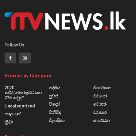
Follow Us
Browse by Category
2020
දේශීය
විශේෂාංග
පාර්ලිමේන්තුවට යන
පුවත්
වීඩියෝ
225 කවුද?
විදෙස්
වෙනත්
Uncategorised
විනිවිද
ව්‍යාපාර
කාලගුණ
විලාසිතා
සංවර්ධන
ක්‍රීඩා