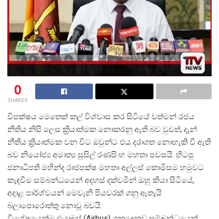
0
SHARES
විපක්ෂය මෙතෙක් කල් විශ්වාස කර සිටියේ වත්මන් රජය
නීතිය නිසි ලෙස ක්
රියාත්මක නොකරනු ඇති බව වුවත්, දැන්
නීතිය ක්
රියාත්මක වන විට ඔවුන්ට එය දරාගත නොහැකි වී ඇති
බව නියෝජ්
ය අමාත්
ය සුසිල් රණසිංහ මහතා පවසයි. හිටපු
ජනාධිපති මහින්ද රාජපක්ෂ මහතා අල්ලස් කොමිසම හමුවට
කැඳවීම සම්බන්ධයෙන් අදහස් දක්වමින් ඔහු කියා සිටියේ,
අදාළ පාර්ශ්වයන් මෙවැනි පියවරක් ගනු ඇතැයි
බලාපොරොත්තු නොවූ බවයි.
විශේෂයෙන්ම එයාබස් (Airbus) ගනුදෙනුව සම්බන්ධයෙන්