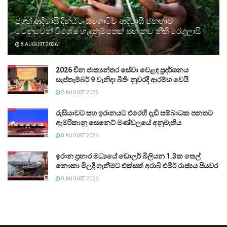
ජගත් ආදිවාසි දිනයට සමගාමීව ආදිවාසී ජනතාව
වෙනුවෙන් විශේෂ හැඳුනුම්පතක් සහ නව නීති රෙගුලාසි
8 AUGUST 2026
2026 චීන ජාත්‍යන්තර සේවා වෙළඳ ප්‍රදර්ශනය
සැප්තැම්බර් 9 වැනිදා බීජිං නුවරදී ආරම්භ වෙයි
8 AUGUST 2026
රුසියාවට සහ ඉරානයට එරෙහි දැඩි සම්බාධක පනතට
ඇමරිකානු සෙනෙට් මණ්ඩලයේ අනුමැතිය
8 AUGUST 2026
ඉරාන ප්‍රහාර මධ්‍යයේ ඩොලර් බිලියන 1.3ක තෙල්
නෞකා මිලදී ගැනීමට එක්සත් අරාබි එමීර් රාජ්‍යය පියවර
8 AUGUST 2026