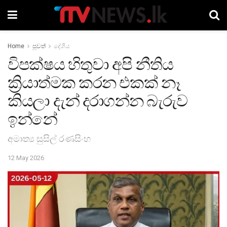
Home
පුවත්
දේශීය
විපක්ෂය හිතුවා අපි නීතිය
ක්‍රියාත්මක කරන එකක් නෑ
කියලා දැන් දරාගන්න බැරුව
ඉන්නේ
අමාත්‍ය සුසිල් රණසිංහ
12 May 2026