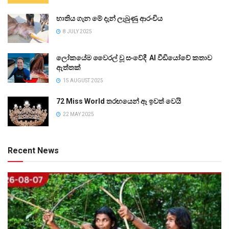
භාතිය ගැන මේ දැන් ලැබුණු ආරංචිය
8 JULY 2025
ලෝකයේම වෛරල් වූ සංවේදී AI වීඩියෝවේ කතාව
ඇත්තක්
15 AUGUST 2025
72 Miss World තරඟයෙන් ඈ ඉවත් වෙයි
22 MAY 2025
Recent News