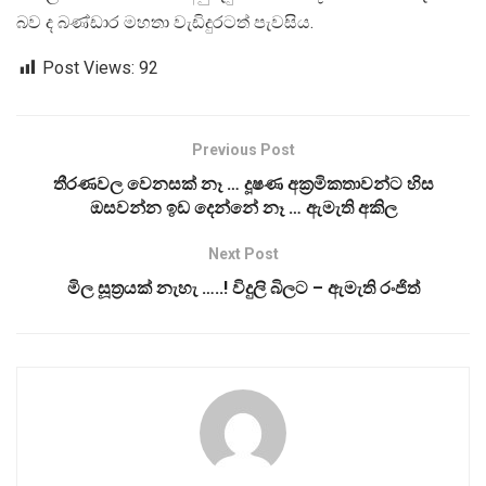
බව ද බණ්ඩාර මහතා වැඩිදුරටත් පැවසිය.
Post Views:
92
Previous Post
තීරණවල වෙනසක් නෑ … දූෂණ අක්‍රමිකතාවන්ට හිස
ඔසවන්න ඉඩ දෙන්නේ නෑ … ඇමැති අකිල
Next Post
මිල සූත‍්‍රයක් නැහැ …..! විදුලි බිලට – ඇමැති රංජිත්