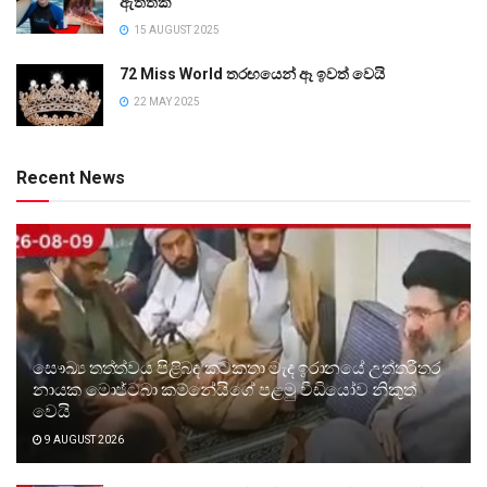
ඇත්තක්
15 AUGUST 2025
72 Miss World තරඟයෙන් ඈ ඉවත් වෙයි
22 MAY 2025
Recent News
සෞඛ්‍ය තත්ත්වය පිළිබඳ කටකතා මැද ඉරානයේ උත්තරීතර
නායක මොජ්ටබා කම්නේයිගේ පළමු වීඩියෝව නිකුත්
වෙයි
9 AUGUST 2026