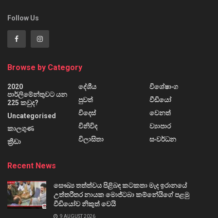
Follow Us
Browse by Category
2020
දේශීය
විශේෂාංග
පාර්ලිමේන්තුවට යන
පුවත්
වීඩියෝ
225 කවුද?
විදෙස්
වෙනත්
Uncategorised
විනිවිද
ව්‍යාපාර
කාලගුණ
විලාසිතා
සංවර්ධන
ක්‍රීඩා
Recent News
සෞඛ්‍ය තත්ත්වය පිළිබඳ කටකතා මැද ඉරානයේ
උත්තරීතර නායක මොජ්ටබා කම්නේයිගේ පළමු
වීඩියෝව නිකුත් වෙයි
9 AUGUST 2026