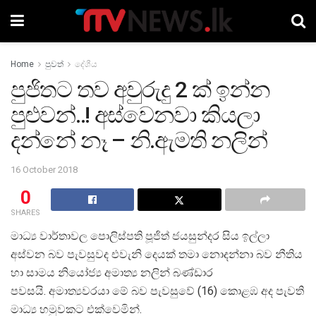
Home
පුවත්
දේශීය
පුජිතට තව අවුරුදු 2 ක් ඉන්න
පුළුවන්..! අස්වෙනවා කියලා
දන්නේ නෑ – නි.ඇමති නලින්
16 October 2018
0
SHARES
මාධ්‍ය වාර්තාවල පොලිස්පති පූජිත් ජයසුන්දර සිය ඉල්ලා
අස්වන බව පැවසුවද එවැනි දෙයක් තමා නොදන්නා බව නීතිය
හා සාමය නියෝජ්‍ය අමාත්‍ය නලින් බණ්ඩාර
පවසයි. අමාත්‍යවරයා මේ බව පැවසුවේ (16) කොළඹ අද පැවති
මාධ්‍ය හමුවකට එක්වෙමින්.