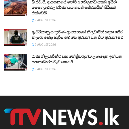
බී.එච්.පී. ආයතනයේ පෝට් හෙඩ්ලන්ඩ් යකඩ අයිරා
මෙහෙයුම්වල වර්ජනයට තවත් සේවකයින් පිරිසක්
එක්වෙයි
9 AUGUST 2026
ඇමරිකානු සංක්‍රමණ ආයතනයේ නිලධාරීන් සඳහා ශරීර
කැමරා බෙදා හැරීම මේ මස අවසන් වන විට අවසන් වේ
9 AUGUST 2026
රාජ්‍ය නිලධාරීන්ට සහ මන්ත්‍රීවරුන්ට ලබාදෙන ඉන්ධන
සහනාධාරය වැඩි කෙරේ
9 AUGUST 2026