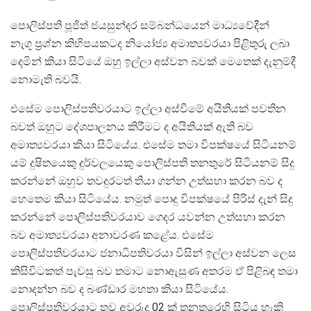
පොලිස්පති පූජිත් ජයසුන්දර සම්බන්ධයෙන් මාධ්‍යවේදීන්
නැගූ ප්‍රශ්න කිහිපයකටද නියෝජ්‍ය අමාත්‍යවරයා පිළිතුරු ලබා
දෙමින් කියා සිටියේ ඔහු ඉල්ලා අස්වන බවක් මෙතෙක් දැනුම්දී
නොමැති බවයි.
එසේම පොලිස්පතිවරයාට ඉල්ලා අස්වීමේ අයිතියක් පවතින
බවත් ඔහුට දේශපාලනය කිරීමට ද අයිතියක් ඇති බව
අමාත්‍යවරයා කියා සිටියේය. එසේම තමා විපක්ෂයේ සිටියනම්
යම් දුෂිතයෙකු දුර්වලයෙකු පොලිස්පති තනතුරේ සිටියනම් සිදු
කරන්නේ ඔහුව තවදුරටත් තියා ගන්න උත්සහා කරන බව ද
හෙතෙම කියා සිටියේය. නමුත් පොදු විපක්ෂයේ පිරිස් දැන් සිදු
කරන්නේ පොලිස්පතිවරයාව ගෙදර යවන්න උත්සහා කරන
බව අමාත්‍යවරයා අනාවරණ කළේය. එසේම
පොලිස්පතිවරයාට ජනාධිපතිවරයා විසින් ඉල්ලා අස්වන ලෙස
කිසිවිටකත් පැවසු බව තමාට නොඇසුණ අතරම ඒ පිළිබඳ තමා
නොදන්න බව ද බණ්ඩාර මහතා කියා සිටියේය.
පොලිස්පතිවරයාට තව අවුරුදු 02 ක් තනතුරෙහි සිටිය හැකි