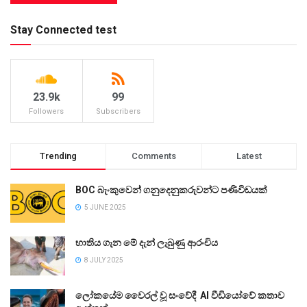
Stay Connected test
23.9k
99
Followers
Subscribers
Trending
Comments
Latest
BOC බැංකුවෙන් ගනුදෙනුකරුවන්ට පණිවිඩයක්
5 JUNE 2025
භාතිය ගැන මේ දැන් ලැබුණු ආරංචිය
8 JULY 2025
ලෝකයේම වෛරල් වූ සංවේදී AI වීඩියෝවේ කතාව