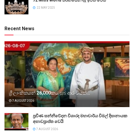
72 Miss World තරඟයෙන් ඈ ඉවත් වෙයි
22 MAY 2025
Recent News
ශ්‍රී ලාංකිකයන් 28,000කට සුබ ආරංචියක්…
7 AUGUST 2026
ප්‍රවීණ සන්නිවේදන විශාරද මහාචාර්ය විමල් දිසානායක
අභාවප්‍රාප්ත වෙයි
7 AUGUST 2026