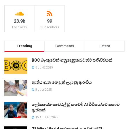
23.9k
99
Followers
Subscribers
Trending
Comments
Latest
BOC බැංකුවෙන් ගනුදෙනුකරුවන්ට පණිවිඩයක්
5 JUNE 2025
භාතිය ගැන මේ දැන් ලැබුණු ආරංචිය
8 JULY 2025
ලෝකයේම වෛරල් වූ සංවේදී AI වීඩියෝවේ කතාව
ඇත්තක්
15 AUGUST 2025