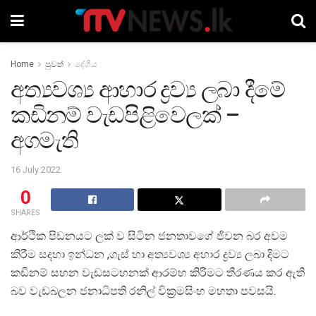
Home
පුවත්
දේශීය
අත්‍යවශ්‍ය ආහාර ද්‍රව්‍ය ලබා දීමේ
කඩිනම් වැඩපිළිවෙලක් –
අගමැති
16 July 2022
0
SHARES
ආර්ථික පිඩනයට ලක් ව සිටින ජනතාවගේ ජිවන බර අවම
කිරීම සදහා ඉන්ධන ,ගැස් හා අත්‍යවශ්‍ය අහාර ද්‍රව්‍ය ලබා දිමට
කඩිනම් සහන වැඩසටහනක් ආරම්භ කිරිමට තීරණය කර ඇති
බව වැඩබලන ජනාධිපති රනිල් වික්‍රමසිංහ මහතා පවසයි.