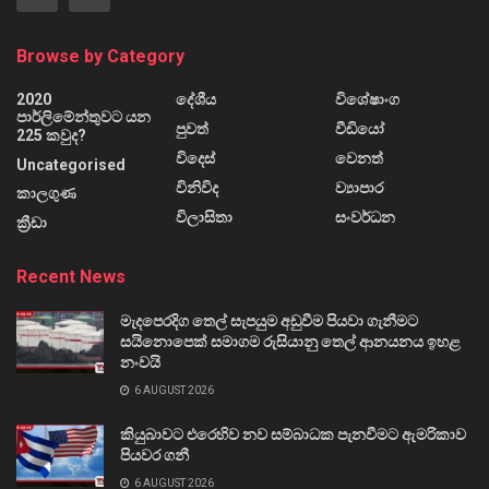
Browse by Category
2020
දේශීය
විශේෂාංග
පාර්ලිමේන්තුවට යන
පුවත්
වීඩියෝ
225 කවුද?
විදෙස්
වෙනත්
Uncategorised
විනිවිද
ව්‍යාපාර
කාලගුණ
විලාසිතා
සංවර්ධන
ක්‍රීඩා
Recent News
මැදපෙරදිග තෙල් සැපයුම අඩුවීම පියවා ගැනීමට
සයිනොපෙක් සමාගම රුසියානු තෙල් ආනයනය ඉහළ
නංවයි
6 AUGUST 2026
කියුබාවට එරෙහිව නව සම්බාධක පැනවීමට ඇමරිකාව
පියවර ගනී
6 AUGUST 2026