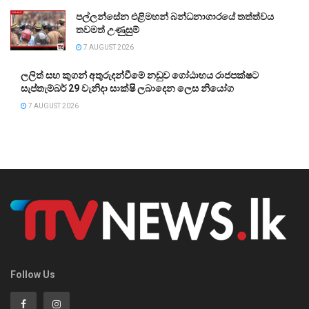
පල්ලන්සේන එළිමහන් බන්ධනාගාරයේ තත්ත්වය
තවමත් උණුසුම්
7 AUGUST 2026
ලලිත් සහ කුගන් අතුරුදන්වීමේ නඩුව ගෝඨාභය රාජපක්ෂට
සැප්තැම්බර් 29 වැනිදා සාක්ෂි ලබාදෙන ලෙස නියෝග
7 AUGUST 2026
Follow Us