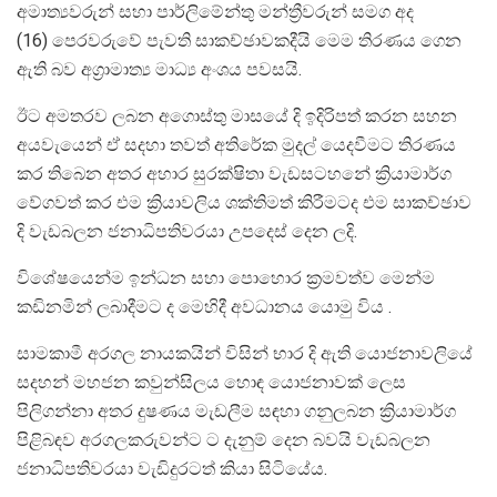
අමාත්‍යවරුන් සහා පාර්ලිමේන්තු මන්ත්‍රීවරුන් සමග අද
(16) පෙරවරුවේ පැවති සාකච්ඡාවකදීයි මෙම තිරණය ගෙන
ඇති බව අග්‍රාමාත්‍ය මාධ්‍ය අංශය පවසයි.
ඊට අමතරව ලබන අගොස්තු මාසයේ දි ඉදිරිපත් කරන සහන
අයවැයෙන් ඒ සදහා තවත් අතිරේක මුදල් යෙදවීමට තිරණය
කර තිබෙන අතර අහාර සුරක්ෂිතා වැඩසටහනේ ක්‍රියාමාර්ග
වේගවත් කර එම ක්‍රියාවලිය ශක්තිමත් කිරීමටද එම සාකච්ඡාව
දි වැඩබලන ජනාධිපතිවරයා උපදෙස් දෙන ලදි.
විශේෂයෙන්ම ඉන්ධන සහා පොහොර ක්‍රමවත්ව මෙන්ම
කඩිනමින් ලබාදීමට ද මෙහිදී අවධානය යොමු විය .
සාමකාමී අරගල නායකයින් විසින් භාර දි ඇති යොජනාවලියේ
සදහන් මහජන කවුන්සිලය ⁣හොඳ යොජනාවක් ලෙස
පිලිගන්නා අතර දුෂණය මැඩලීම සඳහා ගනුලබන ක්‍රියාමාර්ග
පිළිබඳව අරගලකරුවන්ට ට දැනුම් දෙන බවයි වැඩබලන
ජනාධිපතිවරයා වැඩිදුරටත් කියා සිටියේය.