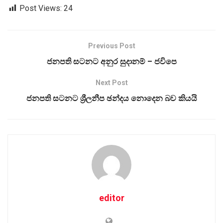
Post Views:
24
Previous Post
ජනපති සටනට අනුර සුදානම් – ජවිපෙ
Next Post
ජනපති සටනට ශ්‍රීලනීප ඡන්දය නොදෙන බව කියයි
editor