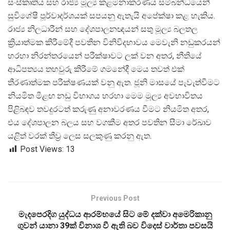
සංස්කෘතිය සහ රාජ්
ය මූල්
ය කළමනාකරණය සම්බන්ධයෙන්
සුවිශේෂී පූර්වාදර්ශයක් සපයනු ඇතැයි අපේක්ෂා කළ හැකිය.
රාජ්
ය නිලධාරීන් සහ දේශපාලනඥයන් සතු මූල්
ය බලතල
ක්
රියාත්මක කිරීමේදී පවතින විනිවිදභාවය මෙවැනි නඩුකරයන්
හරහා නිරන්තරයෙන් පරීක්ෂාවට ලක් වන අතර, නීතියේ
ආධිපත්
යය තහවුරු කිරීමේ ගමනේදී මෙය තවත් එක්
තීරණාත්මක පරීක්ෂණයක් වනු ඇත. ජූනි මාසයේ පැවැත්වීමට
නියමිත මීළඟ නඩු විභාගය හරහා මෙම මූල්
ය අවභාවිතය
පිළිබඳව තවදුරටත් කරුණු අනාවරණය වීමට නියමිත අතර,
එය දේශපාලන බලය සහ වගකීම අතර පවතින සීමා රේඛාව
යළිත් වරක් තීව්
ර ලෙස සලකුණු කරනු ඇත.
Post Views:
13
Previous Post
මැදපෙරදිග යුද්ධය ආරම්භයේ සිට මේ දක්වා අමෙරිකානු
ගුවන් යානා 39ක් විනාශ වී ඇති බව විදෙස් වාර්තා පවසයි