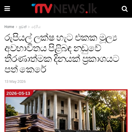
Home
පුවත්
දේශීය
රුපියල් ලක්ෂ හැට එකක මූල්‍ය
අවභාවිතය පිළිබඳ නඩුවේ
තීරණාත්මක දිනයක් ප්‍රකාශයට
පත් කෙරේ
13 May 2026