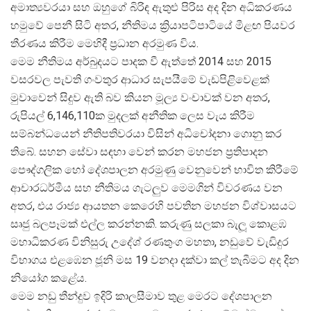
අමාත්
යවරයා සහ ඔහුගේ බිරිඳ ඇතුළු පිරිස අද දින අධිකරණය
හමුවේ පෙනී සිටි අතර, නීතිමය ක්
රියාපටිපාටියේ මීළඟ පියවර
තීරණය කිරීම මෙහිදී ප්
රධාන අරමුණ විය.
මෙම නීතිමය අර්බුදයට පාදක වී ඇත්තේ 2014 සහ 2015
වසරවල පැවති ගංවතුර ආධාර සැපයීමේ වැඩපිළිවෙළක්
මුවාවෙන් සිදුව ඇති බව කියන මූල්
ය වංචාවක් වන අතර,
රුපියල් 6,146,110ක මුදලක් අනීතික ලෙස වැය කිරීම
සම්බන්ධයෙන් නීතිපතිවරයා විසින් අධිචෝදනා ගොනු කර
තිබේ. සහන සේවා සඳහා වෙන් කරන මහජන ප්
රතිපාදන
පෞද්ගලික හෝ දේශපාලන අරමුණු වෙනුවෙන් භාවිත කිරීමේ
ආචාරධර්මීය සහ නීතිමය ගැටලුව මෙමගින් විවරණය වන
අතර, එය රාජ්
ය ආයතන කෙරෙහි පවතින මහජන විශ්වාසයට
සෘජු බලපෑමක් එල්ල කරන්නකි. කරුණු සලකා බැලූ කොළඹ
මහාධිකරණ විනිසුරු උදේශ් රණතුංග මහතා, නඩුවේ වැඩිදුර
විභාගය එළඹෙන ජූනි මස 19 වනදා දක්වා කල් තැබීමට අද දින
නියෝග කළේය.
මෙම නඩු තීන්දුව ඉදිරි කාලසීමාව තුළ මෙරට දේශපාලන