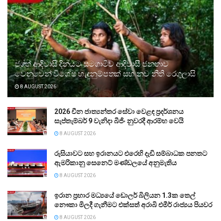
ජගත් ආදිවාසි දිනයට සමගාමීව ආදිවාසී ජනතාව
වෙනුවෙන් විශේෂ හැඳුනුම්පතක් සහ නව නීති රෙගුලාසි
8 AUGUST 2026
2026 චීන ජාත්‍යන්තර සේවා වෙළඳ ප්‍රදර්ශනය
සැප්තැම්බර් 9 වැනිදා බීජිං නුවරදී ආරම්භ වෙයි
8 AUGUST 2026
රුසියාවට සහ ඉරානයට එරෙහි දැඩි සම්බාධක පනතට
ඇමරිකානු සෙනෙට් මණ්ඩලයේ අනුමැතිය
8 AUGUST 2026
ඉරාන ප්‍රහාර මධ්‍යයේ ඩොලර් බිලියන 1.3ක තෙල්
නෞකා මිලදී ගැනීමට එක්සත් අරාබි එමීර් රාජ්‍යය පියවර
8 AUGUST 2026