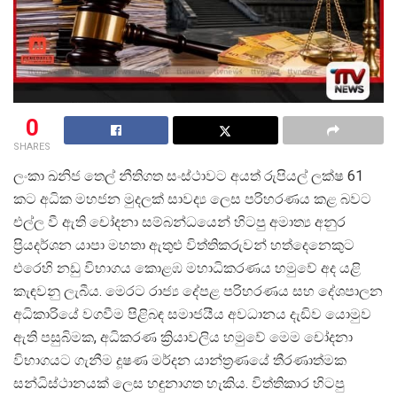
0
SHARES
ලංකා ඛනිජ තෙල් නීතිගත සංස්ථාවට අයත් රුපියල් ලක්ෂ 61
කට අධික මහජන මුදලක් සාවද්
ය ලෙස පරිහරණය කළ බවට
එල්ල වී ඇති චෝදනා සම්බන්ධයෙන් හිටපු අමාත්
ය අනුර
ප්
රියදර්ශන යාපා මහතා ඇතුළු විත්තිකරුවන් හත්දෙනෙකුට
එරෙහි නඩු විභාගය කොළඹ මහාධිකරණය හමුවේ අද යළි
කැඳවනු ලැබීය. මෙරට රාජ්
ය දේපළ පරිහරණය සහ දේශපාලන
අධිකාරියේ වගවීම පිළිබඳ සමාජයීය අවධානය දැඩිව යොමුව
ඇති පසුබිමක, අධිකරණ ක්
රියාවලිය හමුවේ මෙම චෝදනා
විභාගයට ගැනීම දූෂණ මර්දන යාන්ත්
රණයේ තීරණාත්මක
සන්ධිස්ථානයක් ලෙස හඳුනාගත හැකිය. විත්තිකාර හිටපු