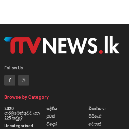
Follow Us
Browse by Category
2020
දේශීය
විශේෂාංග
පාර්ලිමේන්තුවට යන
පුවත්
වීඩියෝ
225 කවුද?
විදෙස්
වෙනත්
Uncategorised