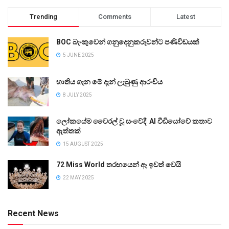
Trending
Comments
Latest
BOC බැංකුවෙන් ගනුදෙනුකරුවන්ට පණිවිඩයක්
5 JUNE 2025
භාතිය ගැන මේ දැන් ලැබුණු ආරංචිය
8 JULY 2025
ලෝකයේම වෛරල් වූ සංවේදී AI වීඩියෝවේ කතාව
ඇත්තක්
15 AUGUST 2025
72 Miss World තරඟයෙන් ඈ ඉවත් වෙයි
22 MAY 2025
Recent News