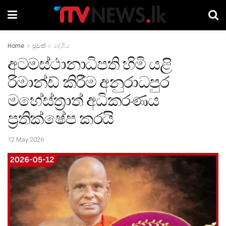
Home
පුවත්
දේශීය
අටමස්ථානාධිපති හිමි යළි
රිමාන්ඩ් කිරීම අනුරාධපුර
මහේස්ත්‍රාත් අධිකරණය
ප්‍රතික්ෂේප කරයි
12 May 2026