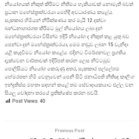
නියෝගයක් නිකුත් කිරීමට නීතිමය හැකියාවක් නොමැති බවත්
ප්
රධාන මහේස්ත්
රාත්වරයා මෙහිදී අවධාරණය කළේය.
සැකකාර හිමියන් නිරීක්ෂණය කර මැයි 12 දක්වා
බන්ධනාගාරගත කිරීමට මුල් නියෝගය ලබා දුන්
මහේස්ත්
රාත්වරයා විසින්ම ඉදිරි නියෝග ද නිකුත් කළ යුතු බව
පෙන්වා දුන් මහේස්ත්
රාත්වරයා, මෙම නඩුව ලබන 15 වැනිදා
යළි කැඳවීමට නියෝග කළේය. එදිනට විමර්ශනවල ප්
රගතිය
දැක්වෙන වාර්තාවක් ඉදිරිපත් කරන ලෙස නිට්ටඹුව
පොලිසියට නියෝග කෙරුණු අතර, සැකකාර පල්ලේගම
හේමරතන හිමි වෙනුවෙන් පෙනී සිටි ජනාධිපති නීතීඥ කාලිංග
ඉන්ද්
රතිස්ස මහතා සඳහන් කළේ තම සේවාදායකයාට එල්ල වන
සියලු චෝදනා තරයේ ප්
රතික්ෂේප කරන බවයි.
Post Views:
40
Previous Post