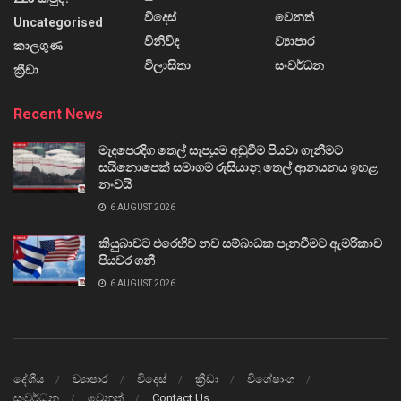
විදෙස්
වෙනත්
Uncategorised
විනිවිද
ව්‍යාපාර
කාලගුණ
විලාසිතා
සංවර්ධන
ක්‍රීඩා
Recent News
මැදපෙරදිග තෙල් සැපයුම අඩුවීම පියවා ගැනීමට
සයිනොපෙක් සමාගම රුසියානු තෙල් ආනයනය ඉහළ
නංවයි
6 AUGUST 2026
කියුබාවට එරෙහිව නව සම්බාධක පැනවීමට ඇමරිකාව
පියවර ගනී
6 AUGUST 2026
දේශීය
ව්‍යාපාර
විදෙස්
ක්‍රීඩා
විශේෂාංග
සංවර්ධන
වෙනත්
Contact Us