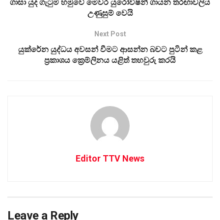
ගාසා යුද ගැටුම් හමුවේ මෙවර යුරෝවිෂන් ගායන තරඟාවලිය
උණුසුම් වෙයි
Next Post
යුක්රේන යුද්ධය අවසන් වීමට ආසන්න බවට පුටින් කළ
ප්‍රකාශය ක්‍රෙම්ලිනය යළිත් තහවුරු කරයි
Editor TTV News
Leave a Reply