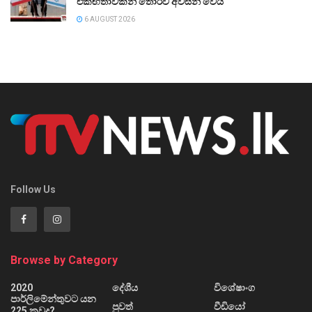
එකඟතාවකින් තොරව අවසන් වෙයි
6 AUGUST 2026
Follow Us
Browse by Category
2020
දේශීය
විශේෂාංග
පාර්ලිමේන්තුවට යන
පුවත්
වීඩියෝ
225 කවුද?