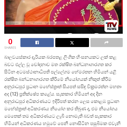
0
SHARES
බාලවයස්කාර දැරියක බරපතළ ලිංගික හිංසනයකට ලක් කළ
බවට එල්ල වූ චෝදනාව මත රක්ෂිත බන්ධනාගාරගත කර
සිටින අටමස්ථානාධිපති පල්ලේගම හේමරතන හිමියන් යළි
රක්ෂිත බන්ධනාගාරගත කිරීමේ නියෝගයක් නිකුත් කිරීම
අනුරාධපුර ප්
රධාන මහේස්ත්
රාත් සියපත් සසිඳු වික්
රමරත්න මහතා
අද (12) ප්
රතික්ෂේප කළේය. සැකකාර හිමියන් අද දින
අනුරාධපුර අධිකරණයට ඉදිරිපත් කරන ලෙස කොළඹ ප්
රධාන
මහේස්ත්
රාත් අධිකරණය නියෝග කර තිබුණ ද, එම නියෝගය
මෙතෙක් තම අධිකරණයට ලැබී නොමැති බවත් සැකකාර
හිමියන් අධිකරණය හමුවේ පෙනී නොසිටින පසුබිමක එවැනි