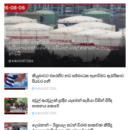
මැදපෙරදිග තෙල් සැපයුම අඩුවීම පියවා ගැනීමට
සයිනොපෙක් සමාගම රුසියානු තෙල් ආනයනය ඉහළ
නංවයි
6 AUGUST 2026
කියුබාවට එරෙහිව නව සම්බාධක පැනවීමට ඇමරිකාව
පියවර ගනී
6 AUGUST 2026
පවුල් ආරවුලක් දුරදිග යෑමෙන් සැමියා විසින් බිරිඳ
ඝාතනය කෙරේ
6 AUGUST 2026
ලෙබනන් – ඊශ්‍රායල සටන් විරාම සාකච්ඡා කිසිදු