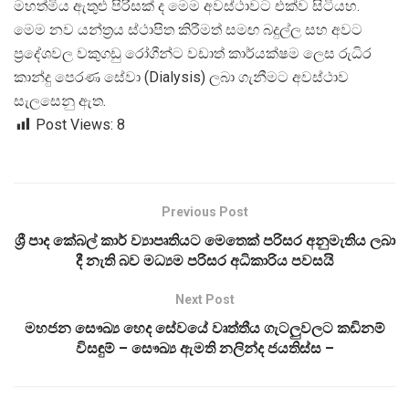
මහත්මිය ඇතුළු පිරිසක් ද මෙම අවස්ථාවට එක්ව සිටියහ.
මෙම නව යන්ත්
රය ස්ථාපිත කිරීමත් සමඟ බදුල්ල සහ අවට
ප්
රදේශවල වකුගඩු රෝගීන්ට වඩාත් කාර්යක්ෂම ලෙස රුධිර
කාන්දු පෙරණ සේවා (Dialysis) ලබා ගැනීමට අවස්ථාව
සැලසෙනු ඇත.
Post Views:
8
Previous Post
ශ්‍රී පාද කේබල් කාර් ව්‍යාපෘතියට මෙතෙක් පරිසර අනුමැතිය ලබා
දී නැති බව මධ්‍යම පරිසර අධිකාරිය පවසයි
Next Post
මහජන සෞඛ්‍ය හෙද සේවයේ වෘත්තීය ගැටලුවලට කඩිනම්
විසඳුම් – සෞඛ්‍ය ඇමති නලින්ද ජයතිස්ස –