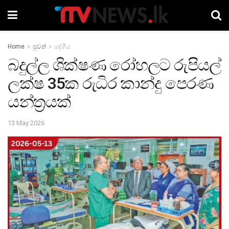
Home
පුවත්
දේශීය
බදුල්ල ශික්ෂණ රෝහලට රුපියල්
ලක්ෂ 35ක රුධිර කාන්දු පෙරණ
යන්ත්‍රයක්
13 May 2026