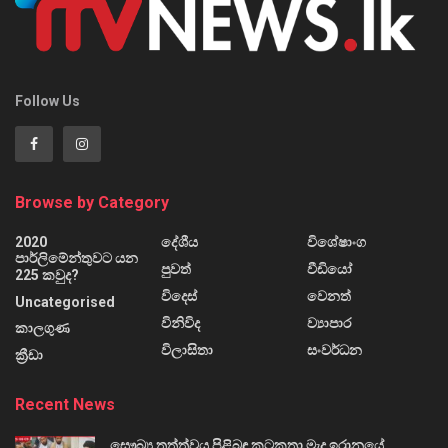
Follow Us
Browse by Category
2020
දේශීය
විශේෂාංග
පාර්ලිමේන්තුවට යන
පුවත්
වීඩියෝ
225 කවුද?
විදෙස්
වෙනත්
Uncategorised
විනිවිද
ව්‍යාපාර
කාලගුණ
විලාසිතා
සංවර්ධන
ක්‍රීඩා
Recent News
සෞඛ්‍ය තත්ත්වය පිළිබඳ කටකතා මැද ඉරානයේ