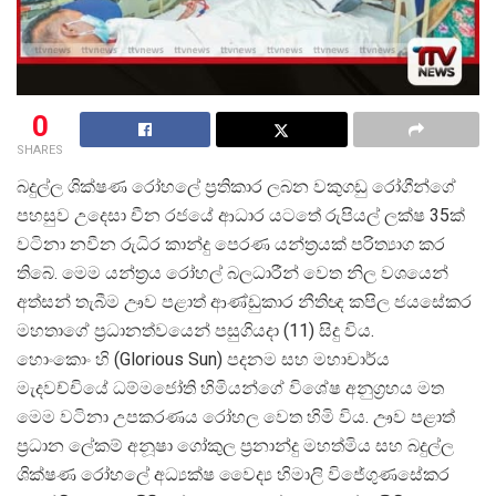
0
SHARES
බදුල්ල ශික්ෂණ රෝහලේ ප්
රතිකාර ලබන වකුගඩු රෝගීන්ගේ
පහසුව උදෙසා චීන රජයේ ආධාර යටතේ රුපියල් ලක්ෂ 35ක්
වටිනා නවීන රුධිර කාන්දු පෙරණ යන්ත්
රයක් පරිත්
යාග කර
තිබේ. මෙම යන්ත්
රය රෝහල් බලධාරීන් වෙත නිල වශයෙන්
අත්සන් තැබීම ඌව පළාත් ආණ්ඩුකාර නීතිඥ කපිල ජයසේකර
මහතාගේ ප්
රධානත්වයෙන් පසුගියදා (11) සිදු විය.
හොංකොං හි (Glorious Sun) පදනම සහ මහාචාර්ය
මැදවච්චියේ ධම්මජෝති හිමියන්ගේ විශේෂ අනුග්
රහය මත
මෙම වටිනා උපකරණය රෝහල වෙත හිමි විය. ඌව පළාත්
ප්
රධාන ලේකම් අනූෂා ගෝකුල ප්
රනාන්දු මහත්මිය සහ බදුල්ල
ශික්ෂණ රෝහලේ අධ්
යක්ෂ වෛද්
ය හිමාලි විජේගුණසේකර