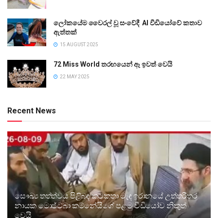
ලෝකයේම වෛරල් වූ සංවේදී AI වීඩියෝවේ කතාව
ඇත්තක්
15 AUGUST 2025
72 Miss World තරඟයෙන් ඈ ඉවත් වෙයි
22 MAY 2025
Recent News
සෞඛ්‍ය තත්ත්වය පිළිබඳ කටකතා මැද ඉරානයේ උත්තරීතර
නායක මොජ්ටබා කම්නේයිගේ පළමු වීඩියෝව නිකුත්
වෙයි