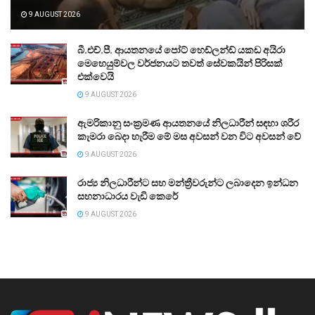
9 AUGUST 2026
බී.එච්.පී. ආයතනයේ පෝට් හෙඩ්ලන්ඩ් යකඩ අයිරා
මෙහෙයුම්වල වර්ජනයට තවත් සේවකයින් පිරිසක්
එක්වෙයි
9 AUGUST 2026
ඇමරිකානු සංක්‍රමණ ආයතනයේ නිලධාරීන් සඳහා ශරීර
කැමරා බෙදා හැරීම මේ මස අවසන් වන විට අවසන් වේ
9 AUGUST 2026
රාජ්‍ය නිලධාරීන්ට සහ මන්ත්‍රීවරුන්ට ලබාදෙන ඉන්ධන
සහනාධාරය වැඩි කෙරේ
9 AUGUST 2026