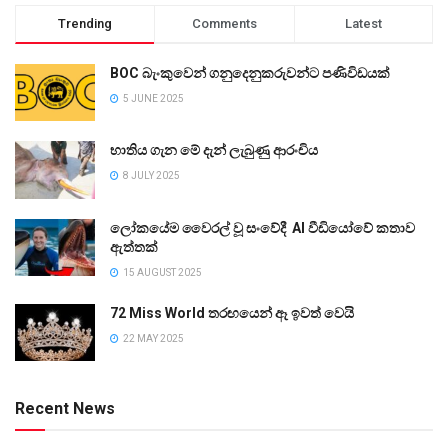
Trending
Comments
Latest
BOC බැංකුවෙන් ගනුදෙනුකරුවන්ට පණිවිඩයක්
5 JUNE 2025
භාතිය ගැන මේ දැන් ලැබුණු ආරංචිය
8 JULY 2025
ලෝකයේම වෛරල් වූ සංවේදී AI වීඩියෝවේ කතාව
ඇත්තක්
15 AUGUST 2025
72 Miss World තරඟයෙන් ඈ ඉවත් වෙයි
22 MAY 2025
Recent News