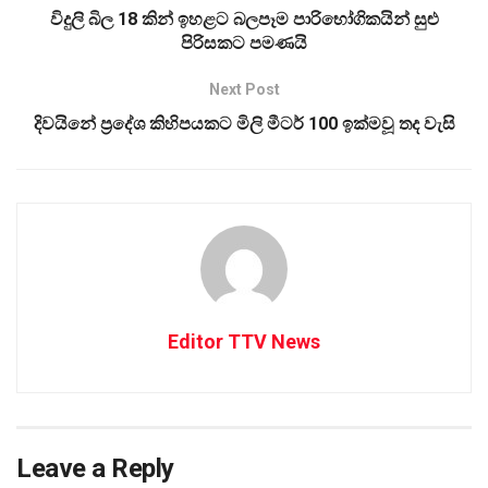
විදුලි බිල 18 කින් ඉහළට බලපෑම පාරිභෝගිකයින් සුළු
පිරිසකට පමණයි
Next Post
දිවයිනේ ප්‍රදේශ කිහිපයකට මිලි මීටර් 100 ඉක්මවූ තද වැසි
Editor TTV News
Leave a Reply