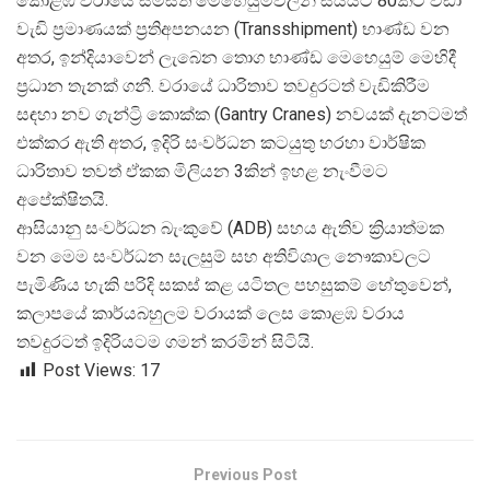
කොළඹ වරායේ සමස්ත මෙහෙයුම්වලින් සියයට 80කට වඩා
වැඩි ප්
රමාණයක් ප්
රතිඅපනයන (Transshipment) භාණ්ඩ වන
අතර, ඉන්දියාවෙන් ලැබෙන තොග භාණ්ඩ මෙහෙයුම් මෙහිදී
ප්
රධාන තැනක් ගනී. වරායේ ධාරිතාව තවදුරටත් වැඩිකිරීම
සඳහා නව ගැන්ට්
රි කොක්ක (Gantry Cranes) නවයක් දැනටමත්
එක්කර ඇති අතර, ඉදිරි සංවර්ධන කටයුතු හරහා වාර්ෂික
ධාරිතාව තවත් ඒකක මිලියන 3කින් ඉහළ නැංවීමට
අපේක්ෂිතයි.
ආසියානු සංවර්ධන බැංකුවේ (ADB) සහය ඇතිව ක්
රියාත්මක
වන මෙම සංවර්ධන සැලසුම් සහ අතිවිශාල නෞකාවලට
පැමිණිය හැකි පරිදි සකස් කළ යටිතල පහසුකම් හේතුවෙන්,
කලාපයේ කාර්යබහුලම වරායක් ලෙස කොළඹ වරාය
තවදුරටත් ඉදිරියටම ගමන් කරමින් සිටියි.
Post Views:
17
Previous Post