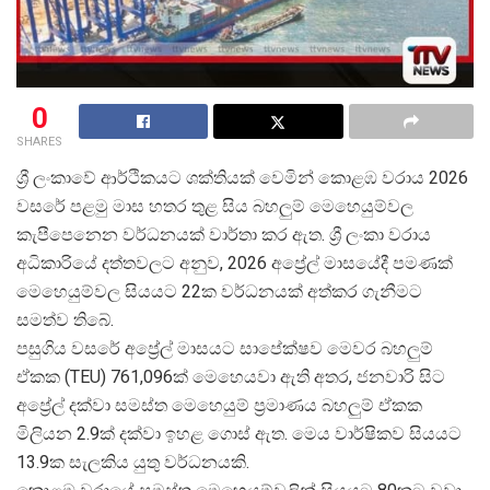
0
SHARES
ශ්
රී ලංකාවේ ආර්ථිකයට ශක්තියක් වෙමින් කොළඹ වරාය 2026
වසරේ පළමු මාස හතර තුළ සිය බහලුම් මෙහෙයුම්වල
කැපීපෙනෙන වර්ධනයක් වාර්තා කර ඇත. ශ්
රී ලංකා වරාය
අධිකාරියේ දත්තවලට අනුව, 2026 අප්
රේල් මාසයේදී පමණක්
මෙහෙයුම්වල සියයට 22ක වර්ධනයක් අත්කර ගැනීමට
සමත්ව තිබේ.
පසුගිය වසරේ අප්
රේල් මාසයට සාපේක්ෂව මෙවර බහලුම්
ඒකක (TEU) 761,096ක් මෙහෙයවා ඇති අතර, ජනවාරි සිට
අප්
රේල් දක්වා සමස්ත මෙහෙයුම් ප්
රමාණය බහලුම් ඒකක
මිලියන 2.9ක් දක්වා ඉහළ ගොස් ඇත. මෙය වාර්ෂිකව සියයට
13.9ක සැලකිය යුතු වර්ධනයකි.