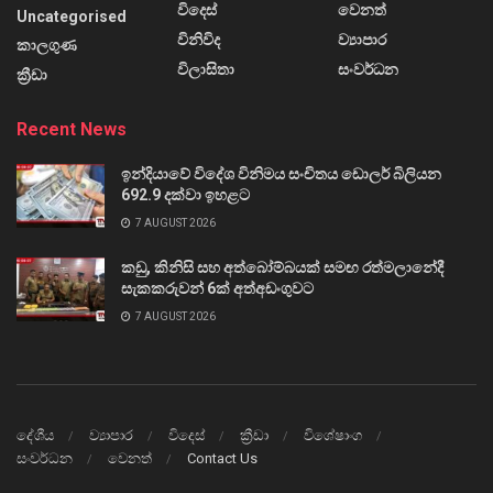
විදෙස්
වෙනත්
Uncategorised
විනිවිද
ව්‍යාපාර
කාලගුණ
විලාසිතා
සංවර්ධන
ක්‍රීඩා
Recent News
ඉන්දියාවේ විදේශ විනිමය සංචිතය ඩොලර් බිලියන
692.9 දක්වා ඉහළට
7 AUGUST 2026
කඩු, කිනිසි සහ අත්බෝම්බයක් සමඟ රත්මලානේදී
සැකකරුවන් 6ක් අත්අඩංගුවට
7 AUGUST 2026
දේශීය
ව්‍යාපාර
විදෙස්
ක්‍රීඩා
විශේෂාංග
සංවර්ධන
වෙනත්
Contact Us