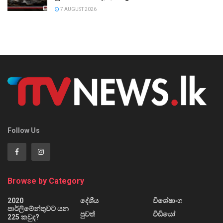
7 AUGUST 2026
Follow Us
Browse by Category
2020
දේශීය
විශේෂාංග
පාර්ලිමේන්තුවට යන
පුවත්
වීඩියෝ
225 කවුද?