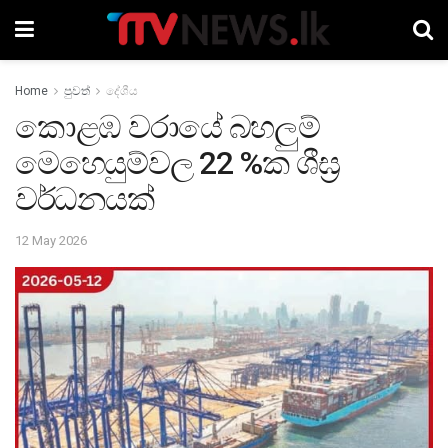
Home
පුවත්
දේශීය
කොළඹ වරායේ බහලුම්
මෙහෙයුම්වල 22 %ක ශීඝ්‍ර
වර්ධනයක්
12 May 2026