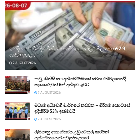
ඉන්දියාවේ විදේශ විනිමය සංචිතය ඩොලර් බිලියන 692.9
දක්වා ඉහළට
7 AUGUST 2026
කඩු, කිනිසි සහ අත්බෝම්බයක් සමඟ රත්මලානේදී
සැකකරුවන් 6ක් අත්අඩංගුවට
7 AUGUST 2026
මධ්‍යම අධිවේගී මාර්ගයේ කඩවත – මීරිගම කොටසේ
ඉදිකිරීම් 53% ඉක්මවයි
7 AUGUST 2026
රුසියානු අභ්‍යන්තරය උඩුයටිකුරු කරමින්
යුක්රේනයෙන් දැවැන්ත ප්‍රහාර