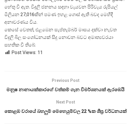
හේතු වී ඇත. විදුලි ජනනය සඳහා වැයවන පිරිවැය රුපියල්
මිලියන 27,016කින් පමණ ඉහළ ගොස් ඇති බවද මෙහිදී
අනාවරණය විය.
කෙසේ වෙතත්, එළඹෙන සැප්තැම්බර් මාසය දක්වා නැවත
විදුලි බිල සංශෝධනයක් සිදු නොවන බවට අමාත්
යවරයා
සහතික වී තිබේ.
Post Views:
11
Previous Post
මනූෂ නානායක්කාරගේ වත්කම් ගැන විමර්ශනයක් ඇරඹෙයි
Next Post
කොළඹ වරායේ බහලුම් මෙහෙයුම්වල 22 %ක ශීඝ්‍ර වර්ධනයක්