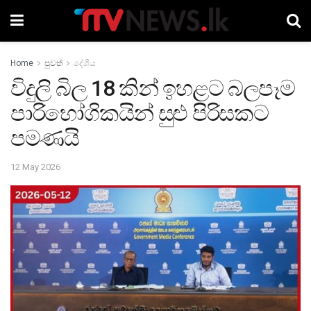
Home
පුවත්
දේශීය
විදුලි බිල 18 කින් ඉහළට බලපෑම
පාරිභෝගිකයින් සුළු පිරිසකට
පමණයි
12 May 2026