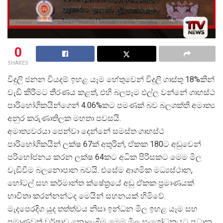
0
SHARES
විදුලි ජනන වියදම් ඉහළ යෑම හේතුවෙන් විදුලි ගාස්තු 18%කින්
වැඩි කිරීමට තීරණය කළත්, එහි බලපෑම එල්ල වන්නේ ගෘහස්ථ
පාරිභෝගිකයින්ගෙන් 4.06%කට පමණක් බව බලශක්ති අමාත්
අනුර කරුණාතිලක මහතා පවසයි.
අමාත්
යවරයා පෙන්වා දෙන්නේ සමස්ත ගෘහස්ථ
පාරිභෝගිකයින් ලක්ෂ 67ක් අතුරින්, ඒකක 180ට අඩුවෙන්
පරිභෝජනය කරන ලක්ෂ 64කට අධික පිරිසකට මෙම මිල
වැඩිවීම බලනොපාන බවයි. එසේම ආගමික මධ්
යස්ථාන,
හෝටල් සහ කර්මාන්ත ක්ෂේත්
රයේ අඩු ඒකක ප්
රමාණයක්
භාවිතා කරන්නන්ටද මෙයින් සහනයක් හිමිවේ.
මැදපෙරදිග යුද තත්ත්වය නිසා ඉන්ධන මිල ඉහළ යෑම සහ
ප්
රමාණවත් වර්ෂාව නොලැබීම මෙම මිල සංශෝධනයට ප්
රධාන