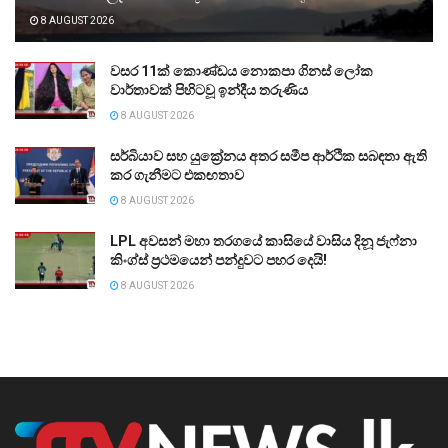
8 AUGUST 2026
වසර 11ක් කොණ්ඩය නොකපා ගිනස් ලෝක
වාර්තාවක් පිහිටවූ ඉන්දීය තරුණිය
8 AUGUST 2026
සර්බියාව සහ යුක්‍රේනය අතර සමීප ආර්ථික සබඳතා ඇති
කර ගැනීමට එකඟතාව
8 AUGUST 2026
LPL අවසන් මහා තරගයේ කාසියේ වාසිය දිනූ ජැෆ්නා
කිංග්ස් ප්‍රථමයෙන් පන්දුවට පහර දෙයි!
8 AUGUST 2026