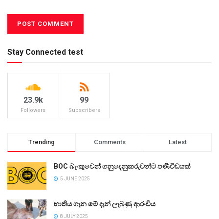
Stay Connected test
23.9k
99
Followers
Subscribers
Trending
Comments
Latest
BOC බැංකුවෙන් ගනුදෙනුකරුවන්ට පණිවිඩයක්
5 JUNE 2025
භාතිය ගැන මේ දැන් ලැබුණු ආරංචිය
8 JULY 2025