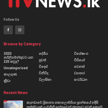
Follow Us
Browse by Category
2020
දේශීය
විශේෂාංග
පාර්ලිමේන්තුවට යන
පුවත්
වීඩියෝ
225 කවුද?
විදෙස්
වෙනත්
Uncategorised
විනිවිද
ව්‍යාපාර
කාලගුණ
විලාසිතා
සංවර්ධන
ක්‍රීඩා
Recent News
කැනඩාවේ බ්‍රිතාන්‍ය කොලොම්බියා ප්‍රාන්තයේ හදිසි
තත්ත්වයක් ලැව්ගිනි හේතුවෙන් ජනතාව ඉවත් කෙරේ