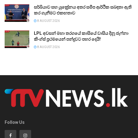
සර්බියාව සහ යුක්‍රේනය අතර සමීප ආර්ථික සබඳතා ඇති
කර ගැනීමට එකඟතාව
8 AUGUST 2026
LPL අවසන් මහා තරගයේ කාසියේ වාසිය දිනූ ජැෆ්නා
කිංග්ස් ප්‍රථමයෙන් පන්දුවට පහර දෙයි!
8 AUGUST 2026
Follow Us