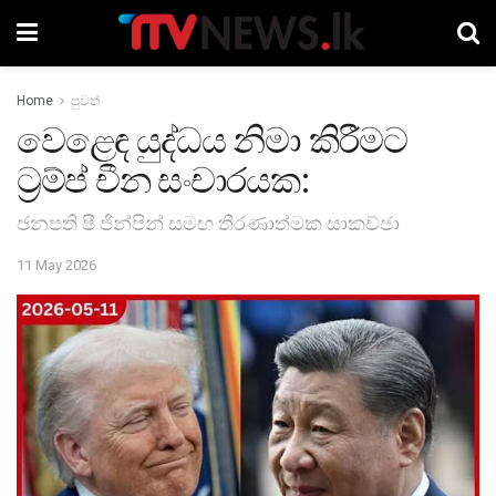
Home
පුවත්
වෙළෙඳ යුද්ධය නිමා කිරීමට
ට්‍රම්ප් චීන සංචාරයක:
ජනපති ෂී ජින්පින් සමඟ තීරණාත්මක සාකච්ඡා
11 May 2026