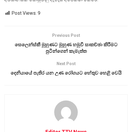
Post Views:
9
Previous Post
සෙලෙන්ස්කී මුහුණට මුහුණ හමුවී සාකච්ඡා කිරීමට
පුටින්ගෙන් කැමැත්ත
Next Post
දෙනියායේ පැතිර යන උණ රෝගයට හේතුව හෙළි වෙයි
Editor TTV News