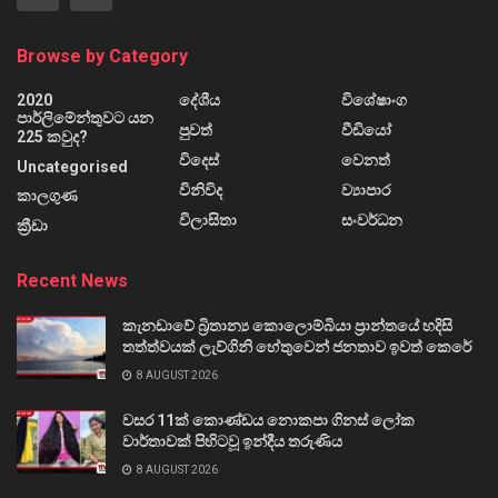
Browse by Category
2020
දේශීය
විශේෂාංග
පාර්ලිමේන්තුවට යන
පුවත්
වීඩියෝ
225 කවුද?
විදෙස්
වෙනත්
Uncategorised
විනිවිද
ව්‍යාපාර
කාලගුණ
විලාසිතා
සංවර්ධන
ක්‍රීඩා
Recent News
කැනඩාවේ බ්‍රිතාන්‍ය කොලොම්බියා ප්‍රාන්තයේ හදිසි
තත්ත්වයක් ලැව්ගිනි හේතුවෙන් ජනතාව ඉවත් කෙරේ
8 AUGUST 2026
වසර 11ක් කොණ්ඩය නොකපා ගිනස් ලෝක
වාර්තාවක් පිහිටවූ ඉන්දීය තරුණිය
8 AUGUST 2026