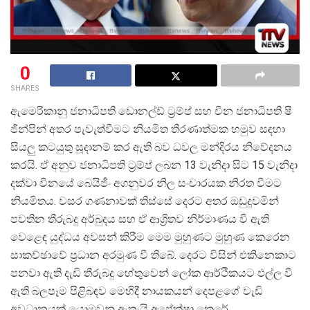
0
SHARES
ඇමෙරිකානු ජනාධිපති ඩොනල්ඩ් ට්
රම්ප් සහ චීන ජනාධිපති ෂී
ජින්පින් අතර පැවැත්වීමට නියමිත තීරණාත්මක හමුව සඳහා
සියලු කටයුතු සූදානම් කර ඇති බව ධවල මන්දිරය නිවේදනය
කරයි. ඒ අනුව ජනාධිපති ට්
රම්ප් ලබන 13 වැනිදා සිට 15 වැනිදා
දක්වා චීනයේ බෙයිජීං අගනුවර නිල සංචාරයක නිරත වීමට
නියමිතය. වසර ගණනාවක් තිස්සේ දෙරට අතර ඔඩුදුවමින්
පවතින තීරුබදු අර්බුදය සහ ඒ ආශ්
රිතව නිර්මාණය වී ඇති
වෙළෙඳ යුද්ධය අවසන් කිරීම මෙම මුහුණට මුහුණ කෙරෙන
සාකච්ඡාවේ ප්
රධාන අරමුණ වී තිබේ. දෙරට විසින් එකිනෙකාට
පනවා ඇති දැඩි තීරුබදු හේතුවෙන් ලෝක ආර්ථිකයට එල්ල වී
ඇති බලපෑම පිළිබඳව මෙහිදී නායකයන් දෙපළගේ වැඩි
අවධානයක් යොමුවනු ඇතැයි අපේක්ෂා කෙරේ.