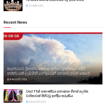
22 MAY 2025
Recent News
කැනඩාවේ බ්‍රිතාන්‍ය කොලොම්බියා ප්‍රාන්තයේ හදිසි
තත්ත්වයක් ලැව්ගිනි හේතුවෙන් ජනතාව ඉවත් කෙරේ
8 AUGUST 2026
වසර 11ක් කොණ්ඩය නොකපා ගිනස් ලෝක
වාර්තාවක් පිහිටවූ ඉන්දීය තරුණිය
8 AUGUST 2026