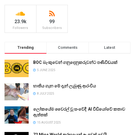
23.9k
99
Followers
Subscribers
Trending
Comments
Latest
BOC බැංකුවෙන් ගනුදෙනුකරුවන්ට පණිවිඩයක්
5 JUNE 2025
භාතිය ගැන මේ දැන් ලැබුණු ආරංචිය
8 JULY 2025
ලෝකයේම වෛරල් වූ සංවේදී AI වීඩියෝවේ කතාව
ඇත්තක්
15 AUGUST 2025
72 Miss World තරඟයෙන් ඈ ඉවත් වෙයි