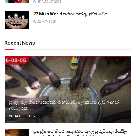
15 AUGUST 2025
72 Miss World තරඟයෙන් ඈ ඉවත් වෙයි
22 MAY 2025
Recent News
ප්‍රබල එල් නීනෝ තත්ත්වය හමුවේ ලෝකයට දැඩි ආහාර
අර්බුදයක
5 AUGUST 2026
යුක්‍රේනයේ කියව් අගනුවරට එල්ල වූ රුසියානු මිසයිල