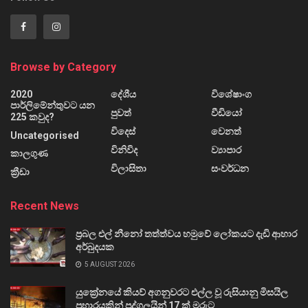
Browse by Category
2020
දේශීය
විශේෂාංග
පාර්ලිමේන්තුවට යන
පුවත්
වීඩියෝ
225 කවුද?
විදෙස්
වෙනත්
Uncategorised
විනිවිද
ව්‍යාපාර
කාලගුණ
විලාසිතා
සංවර්ධන
ක්‍රීඩා
Recent News
ප්‍රබල එල් නීනෝ තත්ත්වය හමුවේ ලෝකයට දැඩි ආහාර
අර්බුදයක
5 AUGUST 2026
යුක්‍රේනයේ කියව් අගනුවරට එල්ල වූ රුසියානු මිසයිල
ප්‍රහාරයකින් පුද්ගලයින් 17 ක් මරුට