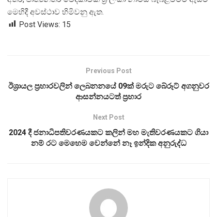
මෙහිදී අවස්ථාව හිමිවනු ඇත.
Post Views:
15
Previous Post
ඊශ්‍රායල ප්‍රහාරවලින් ලෙබනනයේ 09ක් මරුට බේරූට් අගනුවර
ආසන්නයටත් ප්‍රහාර
Next Post
2024 දී ජනාධිපතිවරණයකට කලින් මහ මැතිවරණයකට ගියා
නම් රට මෙහෙම වෙන්නේ නෑ ඉන්දික අනුරුද්ධ