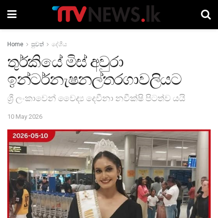
Home
පුවත්
දේශීය
තුර්කියේ මිස් අවුරා
ඉන්ටර්නැෂනල්තරගාවලියට
ශ්‍රී ලංකාවෙන් වෛද්‍ය දෙවීනා නවීක්ෂි පිටත්ව යයි
10 May 2026