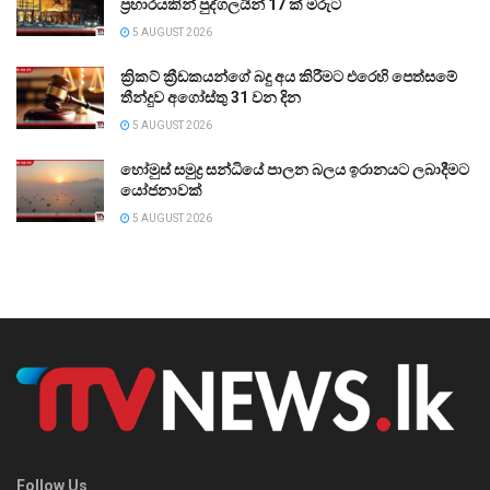
ප්‍රහාරයකින් පුද්ගලයින් 17 ක් මරුට
5 AUGUST 2026
ක්‍රිකට් ක්‍රීඩකයන්ගේ බදු අය කිරීමට එරෙහි පෙත්සමේ
තීන්දුව අගෝස්තු 31 වන දින
5 AUGUST 2026
හෝමුස් සමුද්‍ර සන්ධියේ පාලන බලය ඉරානයට ලබාදීමට
යෝජනාවක්
5 AUGUST 2026
Follow Us