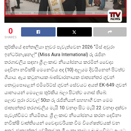
0
SHARES
තුර්කියේ අන්තාලියා නුවර පැවැත්වෙන 2026 “මිස් අවුරා
ඉන්ටර්නැෂනල්” (Miss Aura International) රූ රැජින
තරගාවලිය සඳහා ශ්
රී ලංකාව නියෝජනය කරමින් වෛද්
දෙවීනා නවීක්ෂි මෙනෙවිය අද (10) අලුයම දිවයිනෙන් පිටත්ව
ගියාය. ඇය කටුනායක බණ්ඩාරනායක ජාත්
යන්තර ගුවන්
තොටුපොළෙන් එමිරේට්ස් ගුවන් සේවයට අයත් EK-649 ගුවන්
යානයෙන් මෙලෙස තුර්කිය බලා පිටත්ව ගොස් තිබේ.
ලොව පුරා රටවල් 50ක රූ රැජිනියන් සහභාගී වන මෙම
ජාත්
යන්තර තරගාවලිය මැයි 10 වනදා සිට මැයි 22 වනදා දක්වා
පැවැත්වීමට නියමිතය. ශ්
රී ලංකාව නියෝජනය කරන දෙවීනා
නවීක්ෂි වෘත්තියෙන් වෛද්
යවරියක වීම විශේෂත්වයක් වන
අතර, ජාත්
යන්තර වේදිකාවක ශ්
රී ලංකා නාමය බැබළවීමට ඇයට