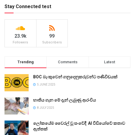
Stay Connected test
23.9k
99
Followers
Subscribers
Trending
Comments
Latest
BOC බැංකුවෙන් ගනුදෙනුකරුවන්ට පණිවිඩයක්
5 JUNE 2025
භාතිය ගැන මේ දැන් ලැබුණු ආරංචිය
8 JULY 2025
ලෝකයේම වෛරල් වූ සංවේදී AI වීඩියෝවේ කතාව
ඇත්තක්