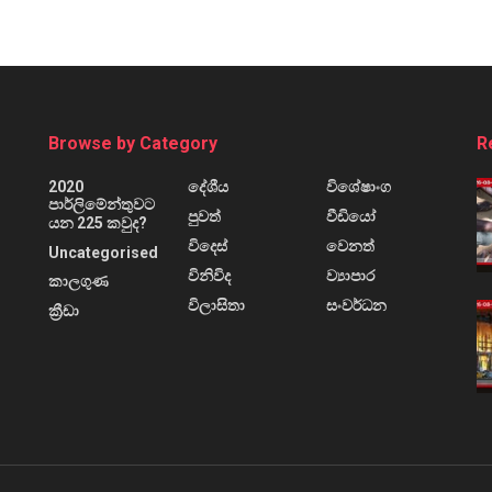
Browse by Category
R
2020
දේශීය
විශේෂාංග
පාර්ලිමේන්තුවට
පුවත්
වීඩියෝ
යන 225 කවුද?
විදෙස්
වෙනත්
Uncategorised
විනිවිද
ව්‍යාපාර
කාලගුණ
විලාසිතා
සංවර්ධන
ක්‍රීඩා