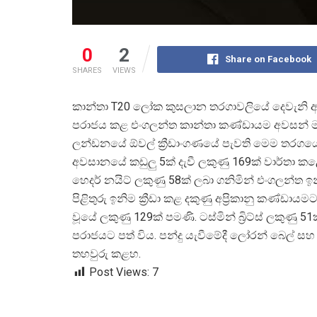
0
2
Share on Facebook
SHARES
VIEWS
කාන්තා T20 ලෝක කුසලාන තරගාවලියේ දෙවැනි අවස
පරාජය කළ එංගලන්ත කාන්තා කණ්ඩායම අවසන් මහ
ලන්ඩනයේ ඕවල් ක්
රීඩාංගණයේ පැවති මෙම තරගයේද
අවසානයේ කඩුලු 5ක් දැවී ලකුණු 169ක් වාර්තා කළේ
හෙදර් නයිට් ලකුණු 58ක් ලබා ගනිමින් එංගලන්ත ඉ
පිළිතුරු ඉනිම ක්
රීඩා කළ දකුණු අප්
රිකානු කණ්ඩායමට 
වූයේ ලකුණු 129ක් පමණි. ටස්මින් බ්
රිට්ස් ලකුණු 
පරාජයට පත් විය. පන්දු යැවීමේදී ලෝරන් බෙල් සහ ච
තහවුරු කළහ.
Post Views:
7