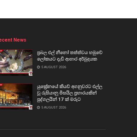
ecent News
ප්‍රබල එල් නීනෝ තත්ත්වය හමුවේ
ලෝකයට දැඩි ආහාර අර්බුදයක
5 AUGUST 2026
යුක්‍රේනයේ කියව් අගනුවරට එල්ල
වූ රුසියානු මිසයිල ප්‍රහාරයකින්
පුද්ගලයින් 17 ක් මරුට
5 AUGUST 2026