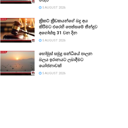
5 AUGUST 2026
ක්‍රිකට් ක්‍රීඩකයන්ගේ බදු අය
කිරීමට එරෙහි පෙත්සමේ තීන්දුව
අගෝස්තු 31 වන දින
5 AUGUST 2026
හෝමුස් සමුද්‍ර සන්ධියේ පාලන
බලය ඉරානයට ලබාදීමට
යෝජනාවක්
5 AUGUST 2026