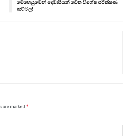
මෙහෙයුමෙන් දෙමාපියන් වෙත විශේෂ පරීක්ෂණ
කට්ටල!
*
ds are marked