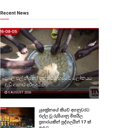
Recent News
ප්‍රබල එල් නීනෝ තත්ත්වය හමුවේ ලෝකයට
දැඩි ආහාර අර්බුදයක
5 AUGUST 2026
යුක්‍රේනයේ කියව් අගනුවරට
එල්ල වූ රුසියානු මිසයිල
ප්‍රහාරයකින් පුද්ගලයින් 17 ක්
මරුට