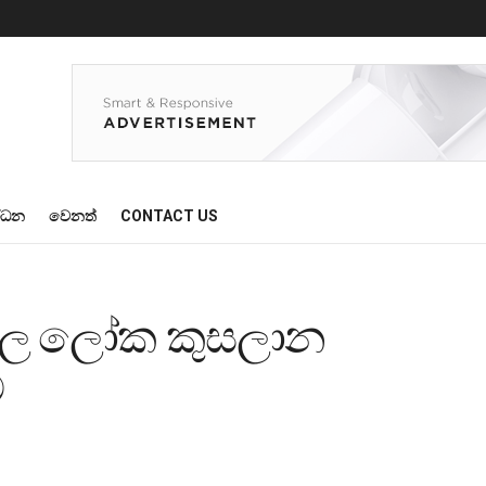
්ධන
වෙනත්
CONTACT US
පිල ලෝක කුසලාන
ට