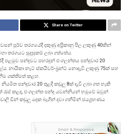
Share on Twitter
න් පූර්ව තරගයේදී දකුණු අප්
රිකානු පිල ලකුණු 40කින්
ා තරගයට සුදුසුකම් ලබා ගත්තේය.
ී පළමුව පන්දුවට පහරදුන් එංගලන්තය පන්දුවාර 20
ය. නායිකා නැට් ස්කයිවර්-බ්
රන්ට් නොදැවී ලකුණු 75ක් සහ
නිම ශක්තිමත් කළහ.
නියමිත පන්දුවාර 20 තුළදී කඩුලු 8ක් දැවී ලබා ගත හැකි
51ක් රැස් කළද, එංගලන්ත පන්දු යවන්නියන් හමුවේ ඔවුන්
ාලි ඩීන් කඩුලු දෙක බැගින් දවා ගනිමින් ජයග්
රහණය