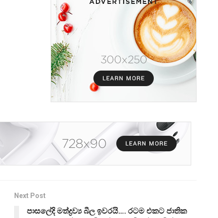
Next Post
පාසලේදි මත්ද්‍රව්‍ය බීල ඉවරයි…. රටම එකට ජාතික