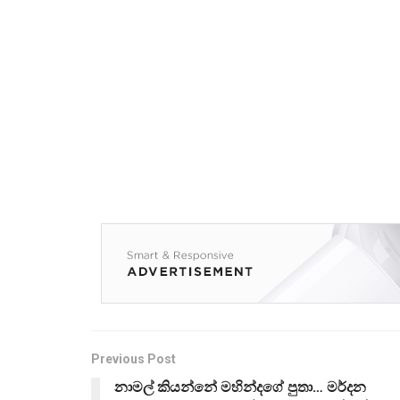
Previous Post
නාමල් කියන්නේ මහින්දගේ පුතා… මර්දන