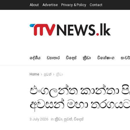
About
Advertise
Privacy & Policy
Contact
දේශීය
ව්‍යාපාර
විදෙස්
ක්‍රීඩා
විශේෂාංග
සංවර
Home
පුවත්
ක්‍රීඩා
එංගලන්ත කාන්තා 
අවසන් මහා තරගය
3 July 2026
in
ක්‍රීඩා
,
පුවත්
,
විදෙස්