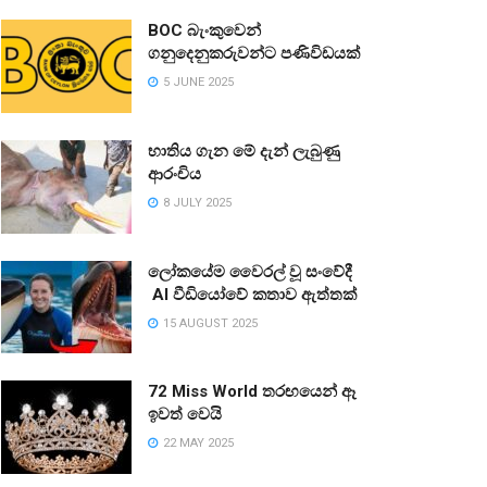
BOC බැංකුවෙන්
ගනුදෙනුකරුවන්ට පණිවිඩයක්
5 JUNE 2025
භාතිය ගැන මේ දැන් ලැබුණු
ආරංචිය
8 JULY 2025
ලෝකයේම වෛරල් වූ සංවේදී
AI වීඩියෝවේ කතාව ඇත්තක්
15 AUGUST 2025
72 Miss World තරඟයෙන් ඈ
ඉවත් වෙයි
22 MAY 2025