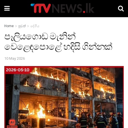
Home
පුවත්
දේශීය
පෑලියගොඩ මැනින්
වෙළෙඳපොළේ හදිසි ගින්නක්
10 May 2026