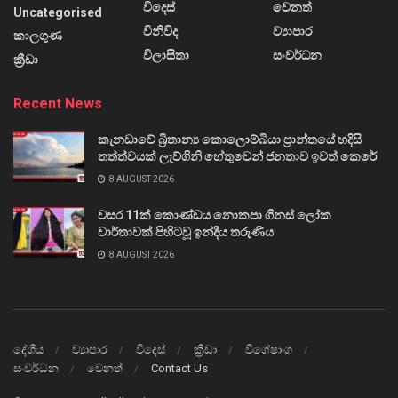
විදෙස්
වෙනත්
Uncategorised
විනිවිද
ව්‍යාපාර
කාලගුණ
විලාසිතා
සංවර්ධන
ක්‍රීඩා
Recent News
කැනඩාවේ බ්‍රිතාන්‍ය කොලොම්බියා ප්‍රාන්තයේ හදිසි
තත්ත්වයක් ලැව්ගිනි හේතුවෙන් ජනතාව ඉවත් කෙරේ
8 AUGUST 2026
වසර 11ක් කොණ්ඩය නොකපා ගිනස් ලෝක
වාර්තාවක් පිහිටවූ ඉන්දීය තරුණිය
8 AUGUST 2026
දේශීය
ව්‍යාපාර
විදෙස්
ක්‍රීඩා
විශේෂාංග
සංවර්ධන
වෙනත්
Contact Us