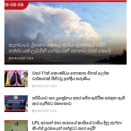
කැනඩාවේ බ්‍රිතාන්‍ය කොලොම්බියා ප්‍රාන්තයේ හදිසි
තත්ත්වයක් ලැව්ගිනි හේතුවෙන් ජනතාව ඉවත් කෙරේ
8 AUGUST 2026
වසර 11ක් කොණ්ඩය නොකපා ගිනස් ලෝක
වාර්තාවක් පිහිටවූ ඉන්දීය තරුණිය
8 AUGUST 2026
සර්බියාව සහ යුක්‍රේනය අතර සමීප ආර්ථික සබඳතා ඇති
කර ගැනීමට එකඟතාව
8 AUGUST 2026
LPL අවසන් මහා තරගයේ කාසියේ වාසිය දිනූ ජැෆ්නා
කිංග්ස් ප්‍රථමයෙන් පන්දුවට පහර දෙයි!