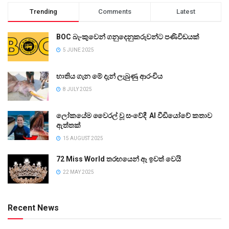
Trending
Comments
Latest
BOC බැංකුවෙන් ගනුදෙනුකරුවන්ට පණිවිඩයක්
5 JUNE 2025
භාතිය ගැන මේ දැන් ලැබුණු ආරංචිය
8 JULY 2025
ලෝකයේම වෛරල් වූ සංවේදී AI වීඩියෝවේ කතාව
ඇත්තක්
15 AUGUST 2025
72 Miss World තරඟයෙන් ඈ ඉවත් වෙයි
22 MAY 2025
Recent News