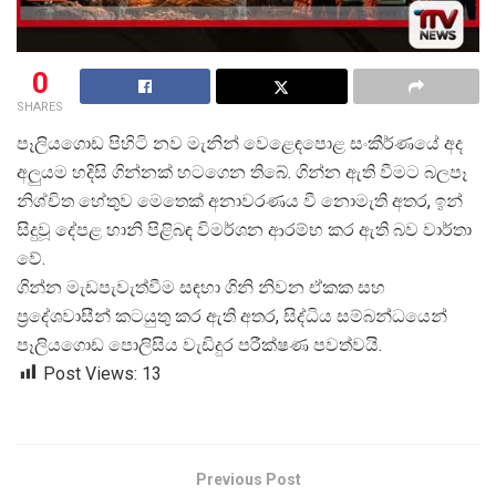
0
SHARES
පෑලියගොඩ පිහිටි නව මැනින් වෙළෙඳපොළ සංකීර්ණයේ අද
අලුයම හදිසි ගින්නක් හටගෙන තිබේ. ගින්න ඇති වීමට බලපෑ
නිශ්චිත හේතුව මෙතෙක් අනාවරණය වී නොමැති අතර, ඉන්
සිදුවූ දේපළ හානි පිළිබඳ විමර්ශන ආරම්භ කර ඇති බව වාර්තා
වේ.
ගින්න මැඩපැවැත්වීම සඳහා ගිනි නිවන ඒකක සහ
ප්
රදේශවාසීන් කටයුතු කර ඇති අතර, සිද්ධිය සම්බන්ධයෙන්
පෑලියගොඩ පොලිසිය වැඩිදුර පරීක්ෂණ පවත්වයි.
Post Views:
13
Previous Post