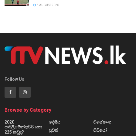
8 AUGUST 2026
Follow Us
Browse by Category
2020
දේශීය
විශේෂාංග
පාර්ලිමේන්තුවට යන
පුවත්
වීඩියෝ
225 කවුද?