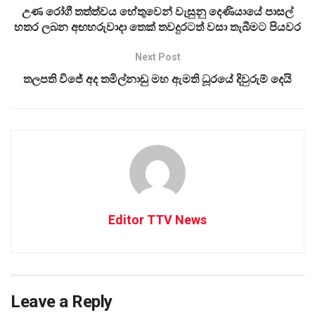
උණ රෝගී තත්ත්වය හේතුවෙන් වැසුනු දෙණියායේ පාසල්
හතර ලබන අඟහරුවාදා තෙක් තවදුරටත් වසා තැබීමට පියවර
Next Post
තලපති විජේ අද තමිල්නාඩු මහ ඇමති ධූරයේ දිවුරුම් දෙයි
Editor TTV News
Leave a Reply