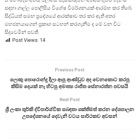
සඳහා ගාල්ල පොලීසිය විශේෂ විමර්ශනයක් ආරම්භ කර තිබේ.
සිද්ධියත් සමඟ ප්
රදේශයේ ආරක්ෂාව තර කර ඇති අතර
මහජනයාගෙන් ප්
රකාශ සටහන් කරගැනීම ද මේ වන විට
සිදුවෙමින් පවතී.
Post Views:
14
Previous Post
ලොකු පොරොන්දු දීලා ආපු ආණ්ඩුව අද වෙනකොට කරපු
කිසිම දෙයක් නෑ හිටපු අමාත්‍ය රාජිත සේනාරත්න පවසයි
Next Post
ශ්‍රී ලංකා තුර්කි ද්විපාර්ශ්වික සබඳතා ශක්තිමත් කරන දේශපාලන
උපදේශනයේ දෙවැනි වටය සාර්ථකව අවසන්