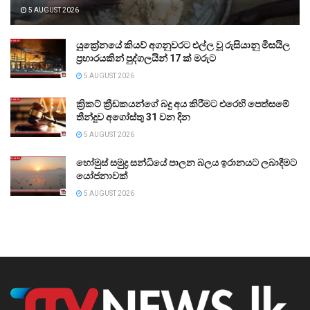
5 AUGUST 2026
යුක්‍රේනයේ කියව් අගනුවරට එල්ල වූ රුසියානු මිසයිල
ප්‍රහාරයකින් පුද්ගලයින් 17 ක් මරුට
5 AUGUST 2026
ක්‍රිකට් ක්‍රීඩකයන්ගේ බදු අය කිරීමට එරෙහි පෙත්සමේ
තීන්දුව අගෝස්තු 31 වන දින
5 AUGUST 2026
හෝමුස් සමුද්‍ර සන්ධියේ පාලන බලය ඉරානයට ලබාදීමට
යෝජනාවක්
5 AUGUST 2026