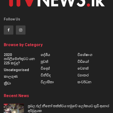
Follow Us
Browse by Category
2020
දේශීය
විශේෂාංග
පාර්ලිමේන්තුවට යන
පුවත්
වීඩියෝ
225 කවුද?
විදෙස්
වෙනත්
Uncategorised
විනිවිද
ව්‍යාපාර
කාලගුණ
විලාසිතා
සංවර්ධන
ක්‍රීඩා
Recent News
ප්‍රබල එල් නීනෝ තත්ත්වය හමුවේ ලෝකයට දැඩි ආහාර
අර්බුදයක