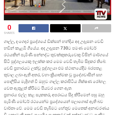
0
SHARES
ගාල්ල, දංගෙදර ප්
රදේශයේ ඩික්සන් හන්දිය අද උදෑසන වෙඩි
හඬින් කැළඹී ගියේය. අද උදෑසන 7.30ට පමණ මෝටර්
රථයකින් පැමිණි සන්නද්ධ තුවක්කුකරුවෙකු විසින් මාර්ගයේ
සිටි පුද්ගලයෙකු ඉලක්ක කර මෙම වෙඩි තැබීම සිදුකර තිබේ.
වෙඩි ප්
රහාරයට ලක්වූ පුද්ගලයා එම ස්ථානයේදීම බරපතළ
තුවාල ලබා ඇති අතර, වහා ක්
රියාත්මක වූ ප්
රදේශවාසීන් සහ
පොලීසිය මැදිහත් වී ඔහුව ගාල්ල කරාපිටිය ශික්ෂණ රෝහල
වෙත ඇතුළත් කිරීමට පියවර ගෙන ඇත.
ප්
රහාරය එල්ල කළ සැකකරු අපරාධය සිදු කිරීමෙන් පසු ඔහු
පැමිණි මෝටර් රථයෙන්ම ප්
රදේශයෙන් පලාගොස් ඇති බව
වාර්තා වේ. මෙම වෙඩි තැබීමට හේතුව මෙතෙක් අනාවරණය
වී නොමැති අතර, පලාගිය සැකකරුවන් අත්අඩංගුවට ගැනීම