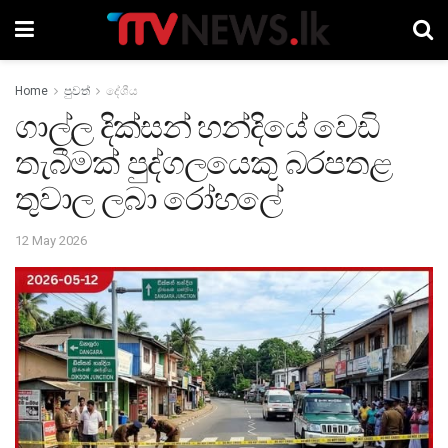
Home
පුවත්
දේශීය
ගාල්ල දික්සන් හන්දියේ වෙඩි
තැබීමක් පුද්ගලයෙකු බරපතළ
තුවාල ලබා රෝහලේ
12 May 2026