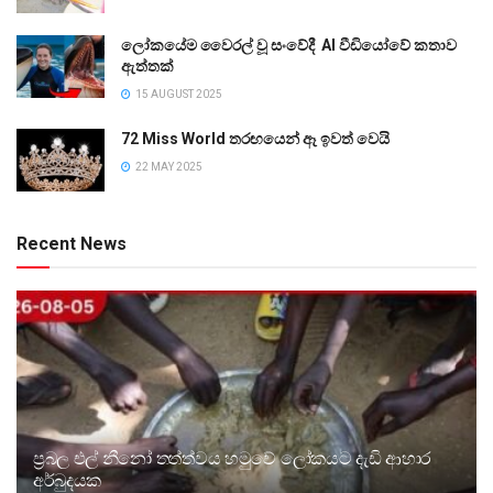
ලෝකයේම වෛරල් වූ සංවේදී AI වීඩියෝවේ කතාව
ඇත්තක්
15 AUGUST 2025
72 Miss World තරඟයෙන් ඈ ඉවත් වෙයි
22 MAY 2025
Recent News
ප්‍රබල එල් නීනෝ තත්ත්වය හමුවේ ලෝකයට දැඩි ආහාර
අර්බුදයක